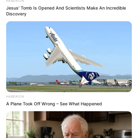
HABERION
Jesus' Tomb Is Opened And Scientists Make An Incredible
Discovery
HABERION
A Plane Took Off Wrong – See What Happened