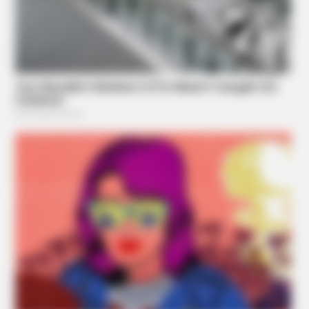
BUZZ DAY
Remember Chumlee? Take A Deep Breath Before You See
Him Now
BUZZ DAY
Malia Obama's Transformation Is A Sight To See