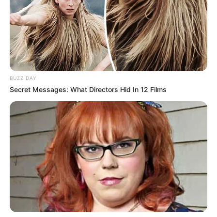
Suchen:
BUZZ DAY
Secret Messages: What Directors Hid In 12 Films
Auf einigen Seiten dieses Projektes sind Affiliate-
Angebote integriert. Wenn etwas darüber gebucht oder
gekauft wird, ist das eine Unterstützung, ohne dass sich
dadurch der Preis ändert.