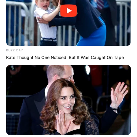
Für die erweiterte Region um Bad Liebenstein
haben wir leider noch keinen Kletterpark erfasst.
Hier geht es zu allen Freizeitangeboten,
Ausflugszielen und Sehenswürdigkeiten in und um
Bad Liebenstein
und in der Region
Thüringer Wald
.
BUZZ DAY
Kate Thought No One Noticed, But It Was Caught On Tape
Erlebnisse buchen und Gutscheine:
Puzzle
Kinderausflugsziele und Abenteuer in ganz
Deutschland: