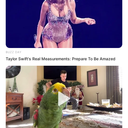
Zu den
Kinderausflugszielen in Deutschland
gehören
Freizeitparks
,
Bademöglichkeiten
und einige der
schönsten Ausflugsziele und Sehenswürdigkeiten
, die
allen Generationen gefallen.
Die Auflistung von Kletterparks ist unvollständig. Gern
BUZZ DAY
können Kletterparks auch eingetragen werden. Hierzu
Taylor Swift's Real Measurements: Prepare To Be Amazed
vorher bitte auf der
Deutschlandkarte
das entsprechende
Bundesland und den passenden Landkreis bzw. die
passende kreisfreie Stadt auswählen.
Selbstverständlich können Kletterparks aber auch per
E-
Mail
für den Eintrag vorgeschlagen werden.
Deutschlandweit Veranstaltung kostenlos
eintragen: