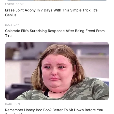
Freizeitangebote
und Museen in und im Umkreis
FORGE BODY
von Essen:
Erase Joint Agony In 7 Days With This Simple Trick! It's
Genius
Gaststätten in und um Essen
BUZZ DAY
Umkreissuche Tourismus Essen
Colorado Elk's Surprising Response After Being Freed From
Museen in und um Essen
Tire
Kinderausflugsziele für Essen
Kindergeburtstag feiern
Schlösser und Burgen in und um Essen
Tagesausflugsziele für Essen
Bademöglichkeiten
Wandern
Kinoprogramm
Angebote für Behinderte
HABERION
Remember Honey Boo Boo? Better To Sit Down Before You
Aussichtstürme