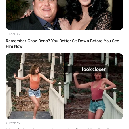
Beginn: 06.09.2026 10:00 Uhr
Ende: 06.09.2026 17:00 Uhr
Weitere Informationen:
www.facebook.com/events/9
15...
BUZZDAY
Remember Chaz Bono? You Better Sit Down Before You See
HEAVEN 17 - „ELECTRONICALLY YOURS“ Tour
Him Now
2026
HEAVEN 17 bringen im November 2026 ihren
legendären Synth-Pop-Sound live nach
Deutschland! Seit über vier Jahrzehnten steht die
Band für intelligenten Elektro-Pop,
gesellschaftskritische Texte und tanzbare Grooves.
Gegründet von Martyn Ware (Ex-The Human
League), schuf die Band mit ihr...
mehr
Stadt/Ort: Bochum
BUZZDAY
Beginn: 15.11.2026 19:00 Uhr