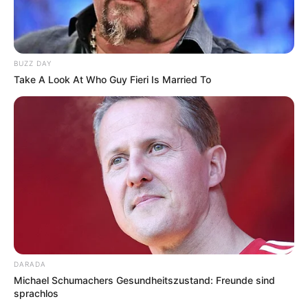
BUZZ DAY
Lageplan als
größere Karte zeigen
.
Take A Look At Who Guy Fieri Is Married To
Deutschlandweit Veranstaltung kostenlos
eintragen:
Bilderfreigabe: Die Bilder dieser Seite dürfen unter
DARADA
bestimmten Bedingungen für private und kommerzielle
Michael Schumachers Gesundheitszustand: Freunde sind
sprachlos
Zwecke kostenlos benutzt werden. Weiteres siehe