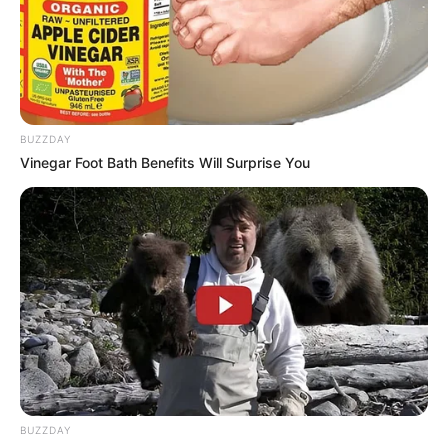
mehrere Restaurants und Kioske gibt, ist
selbstverständlich.
Wir wünschen viel Spaß, beim Besuch des garantiert
interessanten und spannenden Park- und
Freizeitgeländes.
BUZZDAY
Vinegar Foot Bath Benefits Will Surprise You
Öffnungszeiten und weitere Informationen über
das Ausflugs- und Freizeitziel Grugapark in Essen:
www.grugapark.de
Dieses Ausflugsziel auf der Landkarte
Weiteres Angebot im Grugapark:
Grugaparktherme
Bei Wassertemperaturen von 32 °C kann
BUZZDAY
sowohl im Außenbecken als auch im