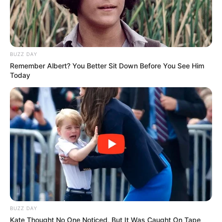
Suchen:
BUZZ DAY
Remember Albert? You Better Sit Down Before You See Him
Today
Auf einigen Seiten dieses Projektes sind Affiliate-
Angebote integriert. Wenn etwas darüber gebucht oder
gekauft wird, ist das eine Unterstützung, ohne dass sich
dadurch der Preis ändert.
BUZZ DAY
Kate Thought No One Noticed, But It Was Caught On Tape