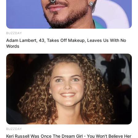
BUZZDAY
Adam Lambert, 43, Takes Off Makeup, Leaves Us With No
Words
BUZZDAY
Keri Russell Was Once The Dream Girl - You Won't Believe Her