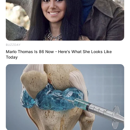
Bilder von Sehenswürdigkeiten mit touristischen
Informationen über Essen:
BUZZDAY
Marlo Thomas Is 86 Now - Here's What She Looks Like
Today
Weitere Informationen über Essen im Internet:
www.essen.de
de.wikipedia.org/
wiki/
Essen
Ausflugsziele, Sehenswürdigkeiten,