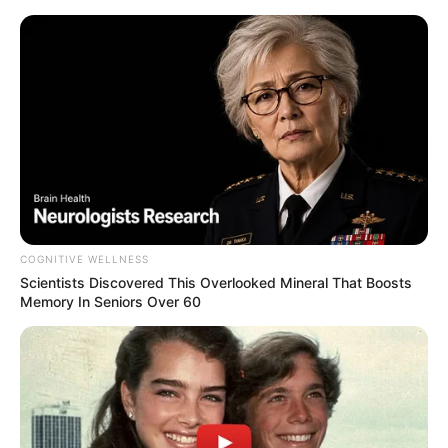
Essen - Grugapark - Mehr als eine Gartenschau
Essen
Veranstaltungen
Hotels
COGNITIVE WELLNESS
Scientists Discovered This Overlooked Mineral That Boosts
Memory In Seniors Over 60
«
zurück
Essen
weiter
»