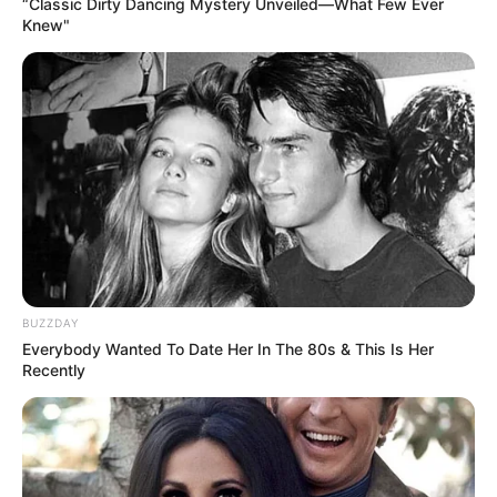
“Classic Dirty Dancing Mystery Unveiled—What Few Ever
Ende: 15.11.2026 21:00 Uhr
Knew"
Eintrittspreis: ab 57,50€
Weitere Informationen:
www.lb-events.de/de/verans
t...
Hotels in der Nähe dieser Sehenswürdigkeit in
Essen:
Hotels in Essen
BUZZDAY
Hotels in Essen auf Hotelseiten suchen und
Everybody Wanted To Date Her In The 80s & This Is Her
online buchen.
Recently
Puzzle von hier
DB Tickets