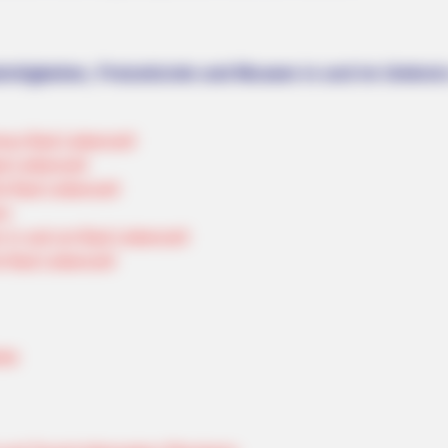
rdigkeiten, Freizeitziele und Museen in und im Umkrei
mus Bad Liebenzell
d Liebenzell
ür Bad Liebenzell
rn
 in und um Bad Liebenzell
r Bad Liebenzell
rte