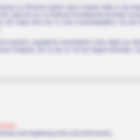
enwart zu Pforzheim gehört, liegt er bereits mitten in den B
N. steht hier ein im modernen Architekturstil errichteter Aus
 192 Stufen führt hier zu einer Aussichtsplattform, die den 
rzeit kostenlos zugängliche Aussichtsturm Hohe Warte per W
inem Parkplatz, der an der ins Tal der Nagold führenden La
orzheim
forzheim und Umgebung suchen und online buchen.