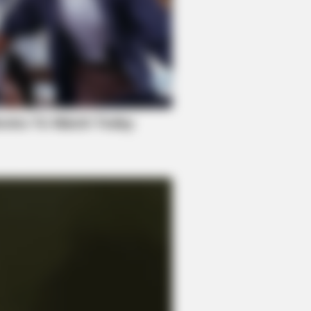
DAY
 Cruise's Daughter Is The Most
utiful Woman In The World