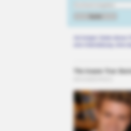
Auf einigen Seiten dieses P
eine Unterstützung, ohne da
HABERION
Orange Is The New Black: The Fiv