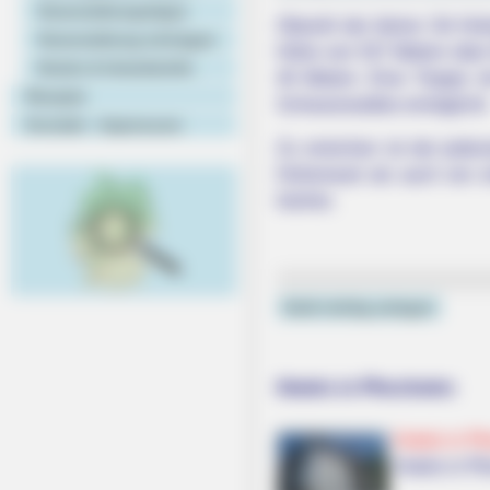
Veranstaltungstipps
Obwohl der kleine Ort Hoh
Veranstaltung eintragen
Höhe von 537 Metern über N
Hotels & Unterkünfte
40 Metern. Eine Treppe mit
Rezepte
Schwarzwaldes ermöglicht.
Kontakt - Impressum
Zu erreichen ist der jede
Hohenwart als auch von e
hierher.
Geld richtig anlegen
Hotels in Pforzheim:
Hotels in Pf
Hotels in P