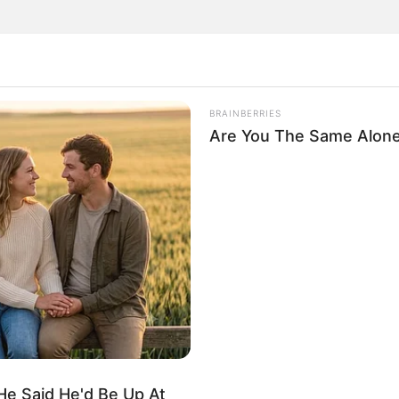
BRAINBERRIES
Are You The Same Alone
 zeigen
.
altung kostenlos eintragen:
He Said He'd Be Up At