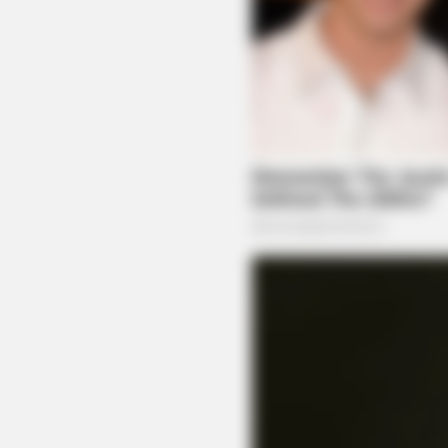
HABERION
Remember Honey Boo Boo? Better
Sit Down Before You See Her Now