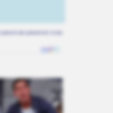
 gebucht oder gekauft wird, ist das
y Different With Natural Hair