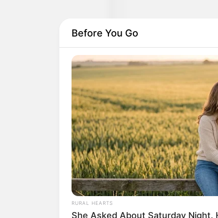
Before You Go
Lageplan als
größere Karte
Deutschlandweit Veranst
RURAL HEARTS
She Asked About Saturday Night. 