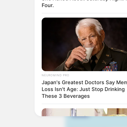
Bilderfreigabe: Die Bilder
Four.
benutzt werden. Weiteres 
Das Wissen, das die Bauern
der universitären Welt gele
Quermania folgen:
NEUROMIND PRO
Japan's Greatest Doctors Say Me
Loss Isn't Age: Just Stop Drinking
These 3 Beverages
Suchen: