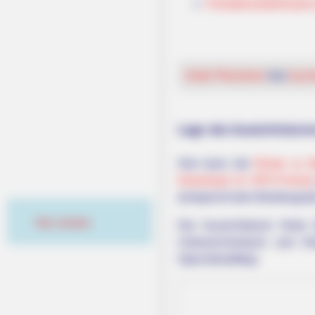
Fremdenverkehrsamt u
Hotel Pforzheim
hier
buch
Lage des Aussichtsturm
Hier kann die
Route zu d
Download im GPX-Format
(entspricht dem Breitengra
Hier werben
Der Aussichtsturm Hohe 
Unterreichenbach und H
OpenStreetMap: