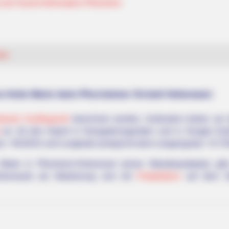
nd Tourist Information Pforzheim
en
s Hohe Warte beim Pforzheimer Ortsteil Hohenwart:
iesem Ausflugsziel
berechnet werden
. Außerdem bieten wir
an, für den Import in Navigationsgeräten und in Google Ear
d) = 48.8252 und Longitude (entspricht dem Längengrad) = 8.72
Warte in Pforzheim-Hohenwart (einen Wanderparkplatz gib
ohenwart) als Markierung und mit
Parkplätzen
auf dem St