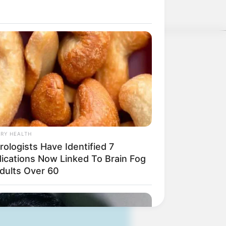
e und kommerzielle Zwecke kostenlos
nwenden, hatte Charles Darwin 1858
nen.
weitere Kalauer
RY HEALTH
ologists Have Identified 7
ications Now Linked To Brain Fog
Adults Over 60