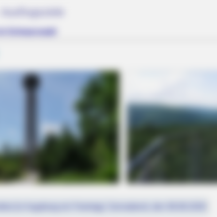
Ausflugsziele
im Schwarzwald
fest (in Augsburg ein Feiertag): Sonnabend, den 08.08.2026