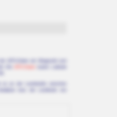
 die GPS-Daten als Wegpunkt zum
th. Die
GPS-Daten
lauten: Latitude
38.
t es an der Landstraße zwischen
adtplan bzw. der Landkarte von