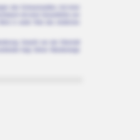
ergen des Schwarzwaldes. Auf einer
sichtsturm mit einer Gesamthöhe von
Blick in weite Teile des nördlichen
anderung. Sowohl von der Ortschaft
ndstraße liegt, führen Wanderwege