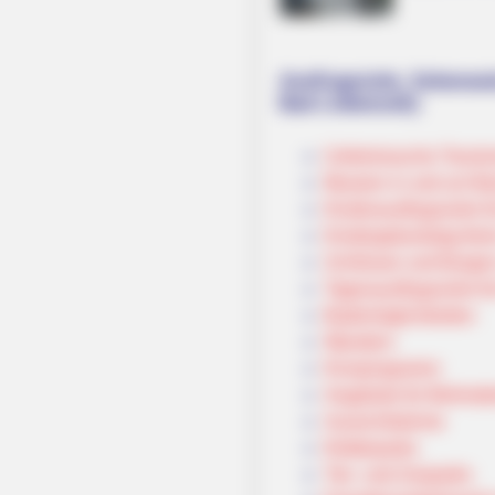
Ausflugsziele, Sehenswü
Bad Liebenzell):
Umkreissuche Touris
Museen in und um Ba
Kinderausflugsziele f
Kindergeburtstag feie
Schlösser und Burgen
Tagesausflugsziele fü
Bademöglichkeiten
Wandern
Kinoprogramm
Angebote für Behinde
Aussichtstürme
Kletterparks
Tier- und Zooparks