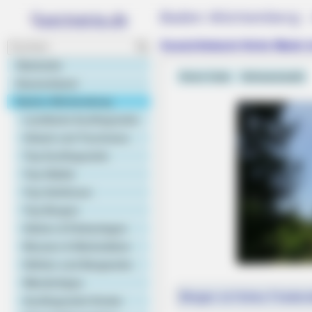
Baden-Württemberg - 
Aussichtsturm Hohe Warte 
Startseite
Kreis Calw
Schwarzwald
Deutschland
Baden-Württemberg
Landkarte Ausflugsziele
Urlaub und Tourismus
Top Ausflugsziele
Top Städte
Top Schlösser
Top Burgen
Gärten & Parkanlagen
Museen & Werkstätten
Höhlen und Bergwerke
Wandertipps
Morgen ist Hohes Friedens
Ausflugsziele Kinder