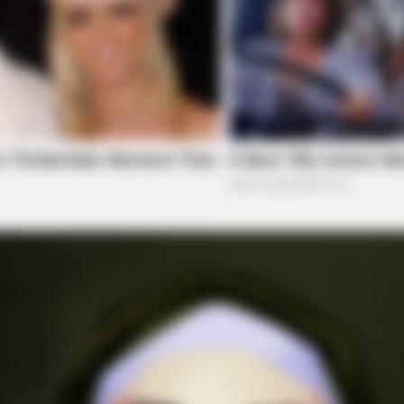
BUZZ 
 To
Tom
Bea