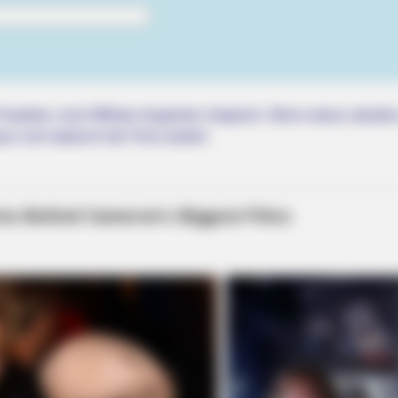
rojektes sind Affiliate-Angebote integriert. Wenn etwas darüber
ss sich dadurch der Preis ändert.
RADAR MEDIA
e Best Scenes
11 Stars Who Look Totall
RADAR MEDIA
Suddenly, The Lawn Shakes Like A
Trampoline—Then It Bursts Open