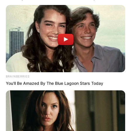
Museen in und um Bad Wimpfen
Kinderausflugsziele für Bad Wimpfen
Kindergeburtstag feiern
Schlösser und Burgen in und um Bad Wimpfen
Tagesausflugsziele für Bad Wimpfen
Bademöglichkeiten
Wandern
Kinoprogramm
BRAINBERRIES
Angebote für Behinderte
You'll Be Amazed By The Blue Lagoon Stars Today
Aussichtstürme
Kletterparks
Tier- und Zooparks
Fremdenverkehrsamt und Tourist Information
Die schönsten Städte in Schwaben