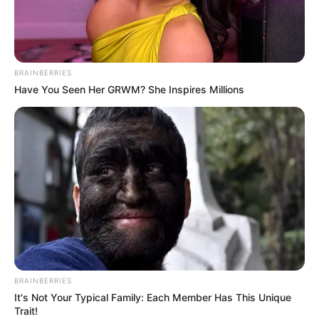
BRAINBERRIES
Have You Seen Her GRWM? She Inspires Millions
Auf einigen Seiten dieses Projektes sind Affiliate-
Angebote integriert. Wenn etwas darüber gebucht oder
gekauft wird, ist das eine Unterstützung, ohne dass sich
dadurch der Preis ändert.
BRAINBERRIES
It's Not Your Typical Family: Each Member Has This Unique
Trait!