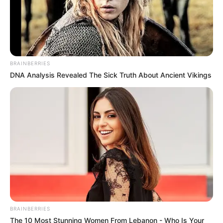
Glenn Miller Orchestra
Das Glenn Miller Orchestra unter Leitung von Uli
Plettendorff zeigt eine Swing-Show mit der
BRAINBERRIES
Vocalgroup Moonlight Serenaders und einer
DNA Analysis Revealed The Sick Truth About Ancient Vikings
Sängerin. Dienstag, 08.12.2026, 20 Uhr, Kultursaal
„Ballei“, Neckarsulm. KARTENVORVERKAUF Bei
allen bekannten Vorverkaufsstellen. WEITERE...
me
hr
Stadt/Ort: Neckarsulm
Beginn: 08.12.2026 20:00 Uhr
Ende: 08.12.2026 22:30 Uhr
Eintrittspreis: 58,00
Weitere Informationen:
www.glenn-miller.de
BRAINBERRIES
The 10 Most Stunning Women From Lebanon - Who Is Your