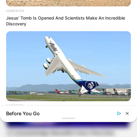
HABERION
Jesus' Tomb Is Opened And Scientists Make An Incredible
Discovery
HABERION
A Plane Took Off Wrong – See What Happened
Before You Go