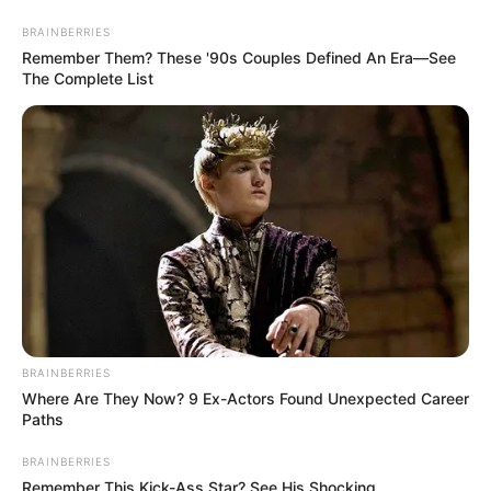
BRAINBERRIES
Remember Them? These '90s Couples Defined An Era—See
The Complete List
Bad Wimpfen - Marktplatz mit Blick zum Blauen
Turm
Veranstaltungen
Bad Wimpfen
Hotels
BRAINBERRIES
Where Are They Now? 9 Ex-Actors Found Unexpected Career
Paths
BRAINBERRIES
«
zurück
Bad Wimpfen
weiter
»
Remember This Kick-Ass Star? See His Shocking