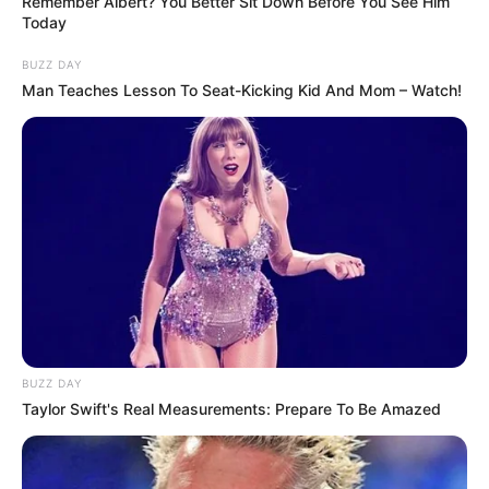
Remember Albert? You Better Sit Down Before You See Him
Today
BUZZ DAY
Man Teaches Lesson To Seat-Kicking Kid And Mom – Watch!
BUZZ DAY
Taylor Swift's Real Measurements: Prepare To Be Amazed