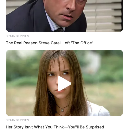
BRAINBERRIES
Weitere Informationen über Bad Wimpfen im
Internet:
The Real Reason Steve Carell Left 'The Office'
www.badwimpfen.de
de.wikipedia.org/wiki/Bad_Wimpfen
Talmarkt in Bad Wimpfen
Ausflugsziele und Sehenswürdigkeiten im Umkreis
von Bad Wimpfen:
Gaststätten in und um Bad Wimpfen
BRAINBERRIES
Umkreissuche Tourismus Bad Wimpfen
Her Story Isn't What You Think—You''ll Be Surprised