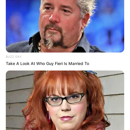
BUZZ DAY
Take A Look At Who Guy Fieri Is Married To