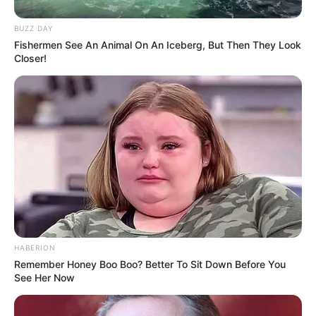
helberg.de
. Eingetragen von Christian Lutz.
BUZZ DAY
MUSTANG Museum für die Zukunft - Erfahren Sie
Fishermen See An Animal On An Iceberg, But Then They Look
Closer!
authentisch und hautnah, wie sich eine der
führenden deutschen Modemarken entwickelte und
immer weiter entwickelt. In der Villa der
Gründerfamilie erwartet Sie Raum für Raum
Wissenswertes, Erstaunliches und Amüsantes rund
um das Thema Jeans und ihre Macher. Eingetragen
von Klaus Megerle. Leider gibt es hierzu im Internet
keine aktuellen Informationen mehr.
Museum Römerhaus in Walheim - Mehrere Reste
römischer Bauwerke und die vollständig erhaltenen
Grundmauern eines römisches Hauses mit
HABERION
Fußbodenheizung wurden zwischen 1980 und 1988
Remember Honey Boo Boo? Better To Sit Down Before You
freigelegt. Das Hauptgebäude wurde deshalb mit
See Her Now
einem Schutzhaus überbaut und als Museum über
die Römerzeit hergerichtet. Informationen unter
ww