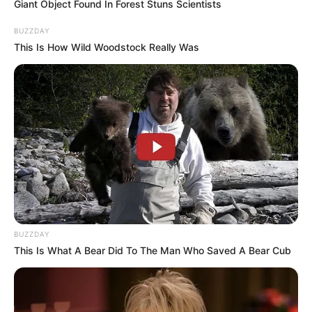
Deutsches Literaturarchiv in Marbach
Giant Object Found In Forest Stuns Scientists
In Erinnerung an den großen in Marbach
BUZZDAY
geborenen Dichter wurde 1903 das
This Is How Wild Woodstock Really Was
Schiller-Nationalmuseum eröffnet. Die
Einrichtung wurde später zum Deutschen Literaturarchiv
erweitert, das sich in mehreren Museen und Bibliotheken
mit der Geschichte der Literatur unseres Landes
beschäftigt.
Links zu Museen, Ausstellungen und
Freilichtmuseen in und um Bad Wimpfen, Bad
Friedrichshall, Gundelsheim, Oedheim, Offenau
und Untereisesheim:
BUZZDAY
This Is What A Bear Did To The Man Who Saved A Bear Cub
Besucherbergwerk in Bad Friedrichshall-
Kochendorf - Einen unterirdischen Rundgang durch
die Glitzerwelt der Salzkristalle bietet die
Südwestdeutsche Salzwerke AG an. Informationen