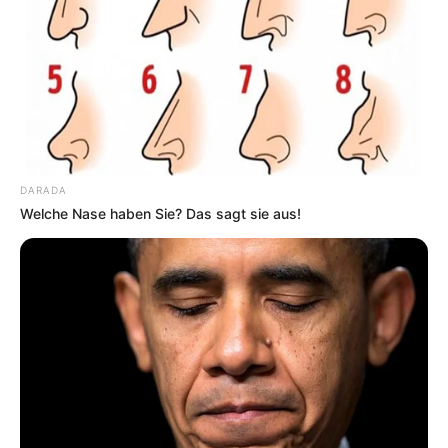
Filmmuseen und Filmparks
Modelleisenbahnausstellungen
Museumseisenbahnen und Dampflokfahrten
Technikmuseen und Luftfahrtausstellungen
Höhlen und Besucherbergwerke
Wilder Westen und Westernstädte
DARADA
Welche Nase haben Sie? Das sagt sie aus!
Parkanlagen mit Miniaturausstellungen
Archäologische Museen und Ausstellungen
Erlebnisausflüge
Hier können
Eintrittskarten für beliebte
Sehenswürdigkeiten und Museen im Internet
erworben
werden, um Warteschlangen zu vermeiden, sowie
Bücher
über Museen in Deutschland
von Amazon.de.