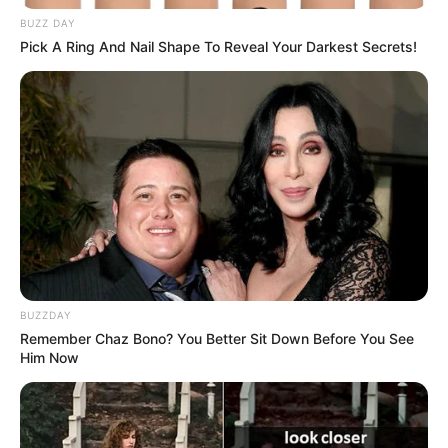
e
.
BUZZ DAY
Pick A Ring And Nail Shape To Reveal Your Darkest Secrets!
Schwäbisches Schnapsmuseum Bönnigheim - Ein
einzigartiges Erlebnismuseum mit Informationen
über die Geschichte des Schnapses und der
Alkoholdestillation. Insbesondere für Gruppen
geeignet sind außerdem die Schnaps- und
Likörproben in der urigen Atmosphäre eines
Kellergewölbes. Informationen unter
www.schwaebi
sches-schnapsmuseum.de
.
Römermuseum Osterburken - Ein Limes-Museum,
das neben Grabungsfunden aus dem
ausgegrabenen Römerkastell Osterburken und
BUZZDAY
weiteren Ausgrabungsstätten auch umfangreiche
Remember Chaz Bono? You Better Sit Down Before You See
Informationen zum Leben auf der römischen und der
Him Now
germanischen Seite des Limes präsentiert.
Informationen unter
www.roemermuseum-osterburke
n.de
.