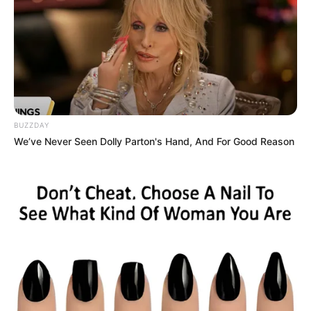
unter
www.salzwerke.de
in der Rubrik
Besucherbergwerk.
Wasserschloss Bad Rappenau - Ein Wasserschloss
aus dem frühen 17. Jahrhundert in der Innenstadt
von Bad Rappenau, das von einem Schlosspark
umgeben ist. Informationen unter
de.wikipedia.org/
w
BUZZDAY
iki/Wasserschloss Bad Rappenau
.
We’ve Never Seen Dolly Parton's Hand, And For Good Reason
Zweiradmuseum Neckarsulm - Historische
Fahrräder, Motorräder und NSU-Automobile gibt es
im Zweiradmuseum von Neckarsulm zu bewundern.
Informationen unter
www.zweirad-museum.de
.
Motormuseum Glasmuseum Öhringen - Eine
umfangreiche Sammlung von alten Automobilen,
Motorrädern, moderner Glaskunst und vielem mehr,
in einem Industriegebiet in der Stadt Öhringen.
Informationen unter
www.motormuseum-oehringen.d