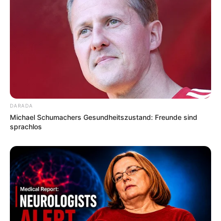
w.roemerhaus.com
.
Urmensch-Museum in Steinheim an der Murr - Ein
rund 250.000 Jahre alter Menschenschädel, der
1933 in Steinheim gefunden wurde und auch als
Homo steinheimensis bezeichnet wird, war der
Grund für die Gründung des Museums. Neben dem
besagten Schädel gibt es aber noch viele weitere
Funde und Exponate zu sehen, die von der
DARADA
Altsteinzeit bis zur letzten Eiszeit reichen.
Michael Schumachers Gesundheitszustand: Freunde sind
Informationen unter
de.wikipedia.org/
wiki/Urmensch
sprachlos
-Museum
.
Die beliebtesten Museen in Deutschland: