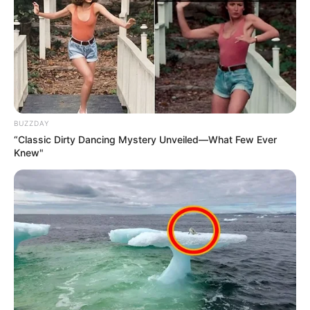
Naturparkzentrum Stromberg-Heuchelberg - Das
neu eröffnete Naturparkzentrum Stromberg-
Heuchelberg ist ein ideales Ausflugsziel für Jung
und Alt. Es bietet dem Besucher viele Informationen
über die Natur im Allgemeinen, wie auch speziell
über das Gebiet des Naturparks Stromberg-
Heuchelberg. Dazu gibt es reichlich
BUZZDAY
Informationsmaterial und viele Ausflugstipps über
“Classic Dirty Dancing Mystery Unveiled—What Few Ever
die Region. Neben der Multivisionsshow sind es vor
Knew"
allem auch die vielen, für Kinder besonders
schönen Elemente, wie eine kleine Kletterwand
oder ein Krabbeltunnel, welche das
Naturparkzentrum auszeichnen. Mit seiner Lage
mitten in der Natur und direkt am Stau- und Badesee
"Ehmetsklinge", ist das Naturparkzentrum darüber
hinaus ein super Ausgangspunkt für Wanderungen
in die Natur. So lässt sich z.B. der See auf
wunderschönen Rundwegen umwandern.
Informationen unter
www.naturpark-stromberg-heuc