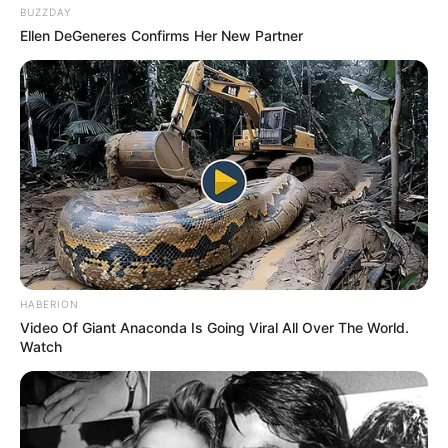
BUZZDAY
Ellen DeGeneres Confirms Her New Partner
Wäre es nicht besser, wenn sich die Präsidenten und
Generäle mit Knüppeln gegenseitig erschlagen würden,
statt mit ihren Herdenarmeen so viele andere Menschen
zu ermorden?
weitere Kalauer
Quermania folgen:
Impressum & Kontakt
Smartphone Startseite
HABERION
Video Of Giant Anaconda Is Going Viral All Over The World.
Watch
Suchen: