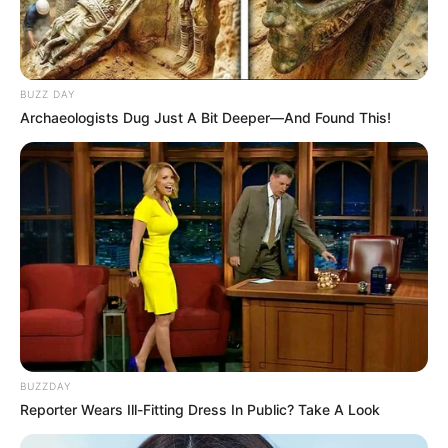
BUZZ DAY
Archaeologists Dug Just A Bit Deeper—And Found This!
BUZZDAY
Reporter Wears Ill-Fitting Dress In Public? Take A Look