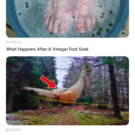
spektakuläre Erlebniswelt mit begehbaren
Flugzeugen, Technik zum Anfassen und
Ausprobieren, IMAX-Kino und vielem mehr, das zu den
meistbesuchten
Museen in Baden-Württemberg
gehört.
BUZZDAY
Schloss Neuenstein
What Happens After A Vinegar Foot Soak
Im beeindruckendsten Renaissancebau
der Region Hohenlohe befindet sich eine
wertvolle Kunst- und Waffensammlung.
Geburtshaus Friedrich Schiller in Marbach
Unter sehr armen Verhältnissen lebte
Friedrich Schiller in den ersten Jahren
seiner Kindheit. Darüber und über seine
Familie sowie sein weiteres Leben informiert das in
seinem Geburtshaus eingerichtete Museum.
BUZZDAY