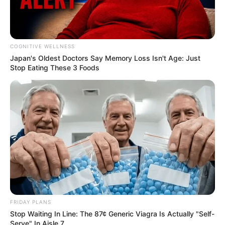
COGNITIVE WELLNESS
Japan's Oldest Doctors Say Me​mory Lo​ss Isn't Age: Just
Stop Eating These 3 Foods
FRIDAY PLANS
Stop Waiting In Line: The 87¢ Generic Viagra Is Actually "Self-
Hier gibt es eine Auswahl der
beliebtesten Museen in
Serve" In Aisle 7