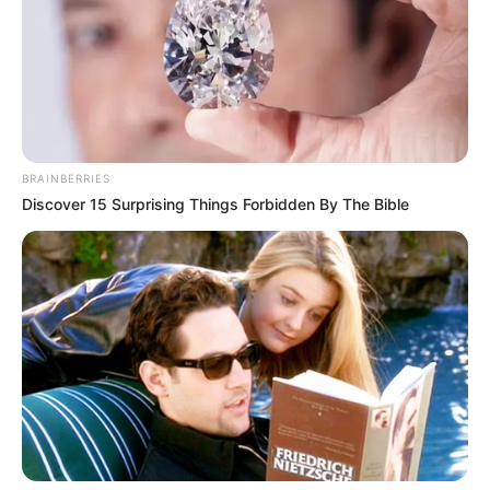
BRAINBERRIES
Discover 15 Surprising Things Forbidden By The Bible
Hier geht es zu den
schönsten Ausflugszielen und
Sehenswürdigkeiten im ganzen Bundesland
. Hierzu
gehören die
schönsten Städte
, sehenswerte
Schlösser
,
der
Schwarzwald
sowie weitere Ausflugs- und
Urlaubsregionen.
Kabarett online
Puzzle