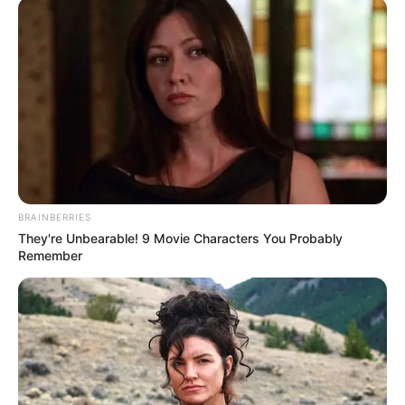
Ob Frühlingsbeginn, Osterfest,
Himmelfahrtsveranstaltung, Ausstellungseröffnung,
Vorlesung, Tanz, Sommerfest, Open-Air, Mittelaltermarkt,
Kirmes, Oktoberfest, Halloween, Konzert,
Weihnachtsmarkt
, Silvester, Fasching, Vortrag oder
Sportveranstaltung. Hier können alle Veranstaltungen in
Weissach kostenlos
eintragen
werden, auch zum Thema
Rock, Pop, Klassik, Schlager und Jazz, ebenso wie
Vorträge, Seminare, Volksfeste, Theateraufführungen,
BRAINBERRIES
Filmvorführungen und so weiter.
They're Unbearable! 9 Movie Characters You Probably
Remember
Wäre es nicht besser, wenn sich die Präsidenten und
Generäle mit Knüppeln gegenseitig erschlagen würden,
statt mit ihren Herdenarmeen so viele andere Menschen
zu ermorden?