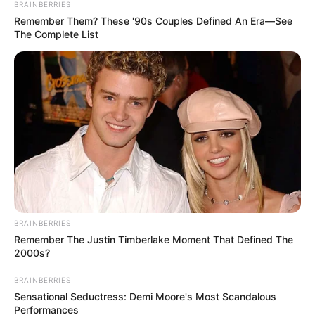
BRAINBERRIES
Hier gibt es Tipps, wie man eine
Ferienwohnung
Remember Them? These '90s Couples Defined An Era—See
The Complete List
gestalten
kann.
Hier kann jede
Adresse in Weissach
auf der Landkarte
gesucht werden.
Weitere Veranstaltungen in Baden-Württemberg
und Ticketverkauf für Weissach und ganz
Deutschland:
Veranstaltungsplan für Weissach
mit
EVENTIM Tick
etshop für ganz Deutschland
.
BRAINBERRIES
Rock, Pop, Schlager & Musical in Deutschland
Remember The Justin Timberlake Moment That Defined The
2000s?
Kinoprogramm in Weissach
BRAINBERRIES
Sensational Seductress: Demi Moore's Most Scandalous
Auswahl von regelmäßig stattfindenden
Performances