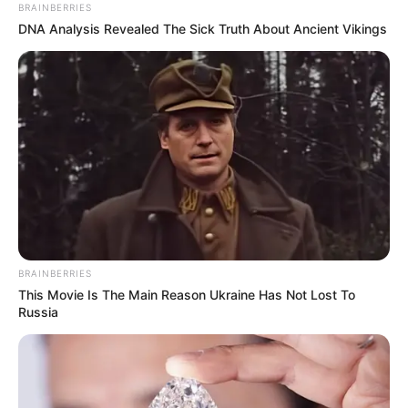
BRAINBERRIES
estellen
.
DNA Analysis Revealed The Sick Truth About Ancient Vikings
Veranstaltung in Weissach eintragen
Die schönsten Ausflugsziele und
Sehenswürdigkeiten in Baden-Württemberg:
BRAINBERRIES
This Movie Is The Main Reason Ukraine Has Not Lost To
Russia