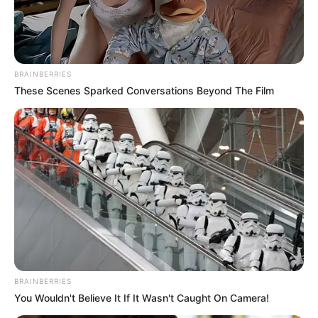
Freilichtspiele in Schwäbisch Hall (Theater)
Ludwigsburger Schlossfestspiele (Klassische Musi
k)
Burgfestspiele Stettenfels bei Heilbronn
BRAINBERRIES
These Scenes Sparked Conversations Beyond The Film
Kapital- und Geldanlagen:
Wer sein Geld mit guter Rendite und geringem Risiko in
Anleihen, Aktien und Immobilien anlegen möchte, der
findet hier
Tipps für effektive Kapitalanlagen
.
Veranstaltungen in den anderen Bundesländern:
BRAINBERRIES
You Wouldn't Believe It If It Wasn't Caught On Camera!
Veranstaltungsübersichten nach Bundesländern