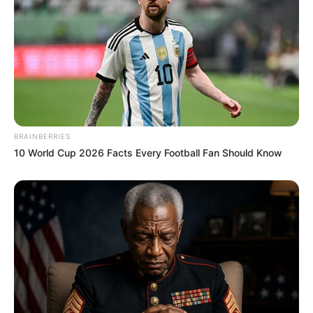
mussten die Abstammungslehre ja endlich auch mal
lernen.
weitere Kalauer
Quermania folgen:
Impressum & Kontakt
Smartphone Startseite
BRAINBERRIES
10 World Cup 2026 Facts Every Football Fan Should Know
Suchen: