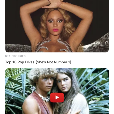
Auswahl von Veranstaltungen in Immenstadt
im Allgäu und Umgebung:
Der Ernteplausch
Essen, wo es wächst. Beim Ernteplausch der
Gärtnerei Bayrhof dreht sich alles um saisonales
Bio-Gemüse, gemeinsames Kochen und den
Austausch miteinander. Nach einem Rundgang
BRAINBERRIES
durch unsere Gärtnerei ernten wir gemeinsam das
Top 10 Pop Divas (She's Not Number 1)
Fokusgemüse des Tages und bereiten daraus direkt
im Gewächshau...
mehr
Stadt/Ort: Kempten (Allgäu)
Beginn: 13.09.2026 11:00 Uhr
Ende: 13.09.2026 15:00 Uhr
Eintrittspreis: 69,00
Weitere Informationen:
www.bioland-bayrhof.de/ern