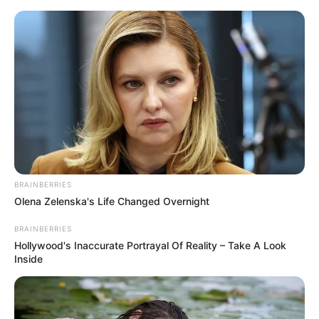
Sommerrodelbahn Alpsee Bergwelt
Oberallgäu
Allgäu
Alpen
BRAINBERRIES
Olena Zelenska's Life Changed Overnight
BRAINBERRIES
Hollywood's Inaccurate Portrayal Of Reality – Take A Look
Inside