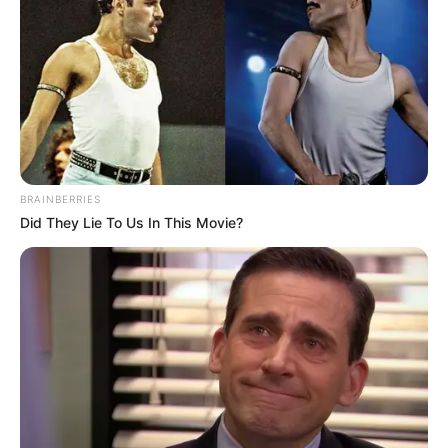
Ausflugsziele, Sehenswürdigkeiten, Museen und
Freizeitangebote im Umkreis der Alpsee Bergwelt
bei Immenstadt:
Umkreissuche Tourismus Immenstadt
Museen in und um Immenstadt
Kinderausflugsziele für Immenstadt
Kindergeburtstag feiern
BRAINBERRIES
Did They Lie To Us In This Movie?
Schlösser und Burgen in und um Immenstadt
Tagesausflugsziele für Immenstadt
Bademöglichkeiten
Wandern
Kinoprogramm
Angebote für Behinderte
Aussichtstürme