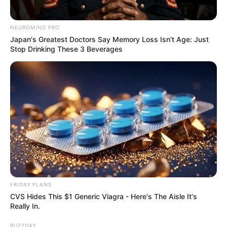
Auf einigen Seiten dieses Projektes sind Affiliate-
Angebote integriert. Wenn etwas darüber gebucht oder
NEUROMIND PRO
Japan's Greatest Doctors Say Memory Loss Isn't Age: Just
gekauft wird, ist das eine Unterstützung, ohne dass sich
Stop Drinking These 3 Beverages
dadurch der Preis ändert.
FRIDAY PLANS
CVS Hides This $1 Generic Viagra - Here's The Aisle It's
Really In.
BUZZDAY