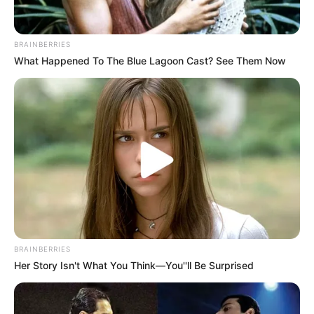
t...
BRAINBERRIES
Alle Veranstaltungen können
hier kostenlos und ohne
What Happened To The Blue Lagoon Cast? See Them Now
Log-in-Zwang
eingetragen werden.
Hotels in der Nähe dieses Ausflugsziels in
Immenstadt:
Hotels in Immenstadt
Hotels in der Allgäuer Urlaubsregion in
und um Immenstadt auf Hotel.de suchen
und online buchen.
BRAINBERRIES
Her Story Isn't What You Think—You''ll Be Surprised
Kostenlose Reiseführer