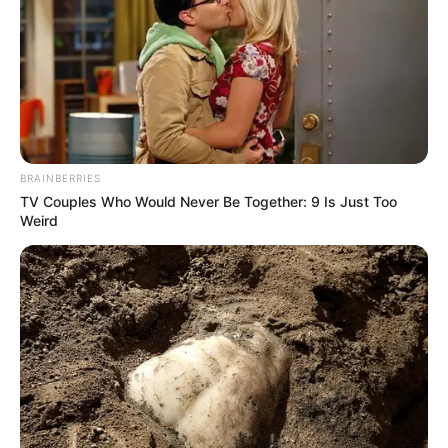
(Längengrad) = 10.1387.
Der westlich von Immenstadt im Ortsteil Bühl am Alpsee
liegende Große Alpsee als Markierung auf der Landkarte
von OpenStreetMap:
BRAINBERRIES
TV Couples Who Would Never Be Together: 9 Is Just Too
Weird
Lageplan als
größere Karte zeigen
.