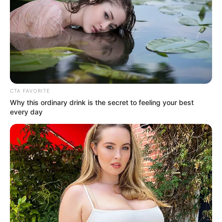
Heute ist Hohes Friedersfest (in Augsburg ein Feiertag):
Sonnabend, der 08.08.2026
Mit
Superlativen
ist das am
Großen Alpsee
liegende
Familienfreizeitziel reichhaltig ausgestattet - wenn man
den Aussagen der Betreiber glaubt. Deutschlands längste
Ganzjahres-Rodelbahn, Bayerns größter Hochseilgarten
und Deutschlands größtes Bergspiel-Abenteuer erwarten
CTA FAVORITE
hier ihre Besucher. Ob das so stimmt, kann jeder selber
Why this ordinary drink is the secret to feeling your best
überprüfen. Auf jedem Fall findet man im Internet zur
every day
Sommerrodelbahn nur positive Meinungen: Die als
Alpseecoaster bezeichnete Anlage wird mit ihrer Länge
von fast 3.000 Metern und einer Höchstgeschwindigkeit
von 40 km/h meist als cool und super bezeichnet.
Um zum Startpunkt zu kommen, muss man aber mit der
Sesselbahn hinauffahren oder eine halbe Stunde bergauf
wandern. Die Schlitten fahren derweilen an einem
eigenen Seilzug hinauf. Doch oben gibt es dann auch den