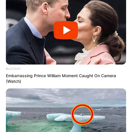
Oberschwaben
In der im Südosten von Baden-
Württemberg und im Südwesten von
Bayern liegende Region gibt es viele
Ausflugsziele, Sehenswürdigkeiten und
Freizeitattraktionen, zu denen auch die zum Bodensee
führende Oberschwäbische Barockstraße, die
Mühlenstraße Oberschwaben und ein Teilstück der
Deutschen Fachwerkstraße gehören.
Hotels in Ravensburg in Oberschwaben
BUZZDAY
Embarrassing Prince William Moment Caught On Camera
(Watch)
Bodensee
Sowohl das milde Klima als auch die an
seinem Ufer liegenden märchenhaften
Ortschaften und Städte mit wunderschönen
Parkanlagen und Promenaden bieten unbegrenzte
Erholungsmöglichkeiten.
Hotels in Lindau am Bodensee