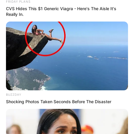
FRIDAY PLANS
CVS Hides This $1 Generic Viagra - Here's The Aisle It's
Really In.
Auf einigen Seiten dieses Projektes sind Affiliate-
Angebote integriert. Wenn etwas darüber gebucht oder
gekauft wird, ist das eine Unterstützung, ohne dass sich
dadurch der Preis ändert.
BUZZDAY
Shocking Photos Taken Seconds Before The Disaster