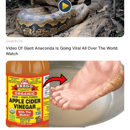
weshalb die Fränkische Schweiz ein ideales
Urlaubsgebiet für den so genannten sanften Tourismus ist.
Hotels in Pottenstein in der Fränkischen Schweiz
Mainfranken
Durch den traditionellen Weinanbau und
HABERION
die Täler des hier in großen Schleifen
Video Of Giant Anaconda Is Going Viral All Over The World.
fließenden Mains hat die im Norden von
Watch
Bayern liegende Region ganz eigene Reize. Hierzu
gehören auch ungewöhnlich viele romantische
Kleinstädte mit mittelalterlich geprägten Stadtkernen.
Hotels in Würzburg am Main
Donau
Zwischen
Donaueschingen
und
Passau
fließt einer der berühmtesten Ströme
Europas durch Deutschland. Er verbindet
viele historische Städte, reizvolle Landschaften und