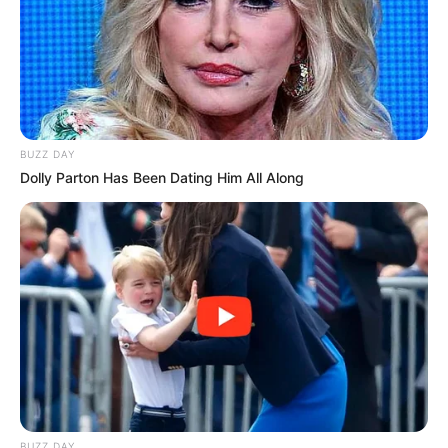
BUZZ DAY
Dolly Parton Has Been Dating Him All Along
BUZZ DAY