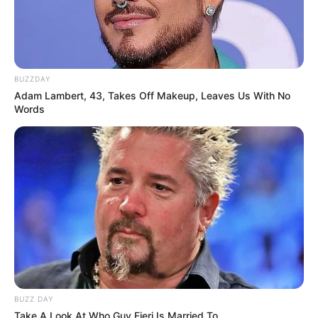
BUZZDAY
Adam Lambert, 43, Takes Off Makeup, Leaves Us With No
Words
BUZZ DAY
Take A Look At Who Guy Fieri Is Married To