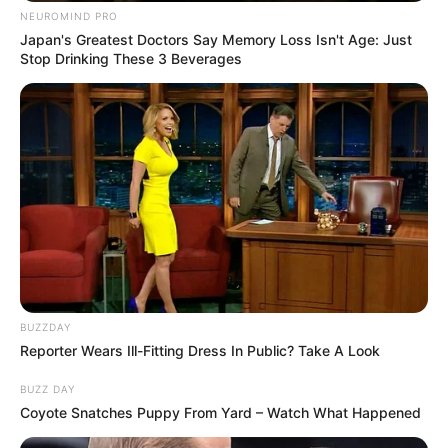
Mittelgebirge viel unberührte Natur, weshalb es eine
NEUROMIND PRO
beliebte Urlaubsregion für Naturliebhaber ist.
Japan's Greatest Doctors Say Memory Loss Isn't Age: Just
Hotels in Lohr am Main (Spessart)
Stop Drinking These 3 Beverages
Urlaubsregionen, die zum Teil in Bayern liegen
bzw. an Bayern angrenzen:
Odenwald
Romantische Kleinstädte, verträumte Täler
und die bemerkenswerten
Flussdurchbrüche von Neckar und Main
sind die wesentlichen Kennzeichen der beschaulichen, in
BUZZDAY
Reporter Wears Ill-Fitting Dress In Public? Take A Look
Hessen
,
Baden-Württemberg
und
Bayern
liegenden
Mittelgebirgsregion.
BUZZ DAY
Hotels in Michelstadt im Odenwald
Coyote Snatches Puppy From Yard – Watch What Happened