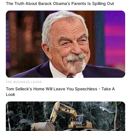
Bayern.
The Truth About Barack Obama's Parents Is Spilling Out
Hotels in Bodenmais im Bayerischen Wald
Fränkische Alb
Vom Main bis zur Donau reicht das bis zu
656 Meter hohe Mittelgebirge, das auch als
Frankenalb, Fränkischer Jura und
Frankenjura bezeichnet wird. Es besitzt sowohl in den
höheren Lagen als auch in den Tälern und Randgebieten
viele Sehenswürdigkeiten und Ausflugsziele.
Hotels Weißenburg in der Fränkischen Alb
THE BUSINESS LEADS
Tom Selleck's Home Will Leave You Speechless - Take A
Fränkische Schweiz
Look
Bizarre Felsformationen, Tropfsteinhöhlen
und viele auf Felsen thronende Burgen
und Burgruinen geben der zwischen
Bamberg
,
Bayreuth
und
Nürnberg
liegenden
Mittelgebirgsregion ein ungewöhnliches Aussehen,