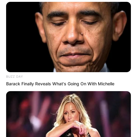
Nürnberg
und
Regensburg
.
Urlaubsorte in Bayern:
Hier stellen wir die schönsten Urlaubs- und Ferienorte in
den
Alpen
, im
Allgäu
, im
Bayerischen Wald
, in der
Fränkischen Schweiz
, in der
Rhön
und im
Altmühltal
vor.
BUZZ DAY
Weitere empfehlenswerte Urlaubsregionen in
Barack Finally Reveals What's Going On With Michelle
Bayern:
Auch das
Fichtelgebirge
, der
Frankenwald
, der
Steigerwald
und das
Fränkische Seenland
sind schöne
Urlaubsgebiete mit zahlreichen Angeboten und
Möglichkeiten zur Erholung und Entspannung.