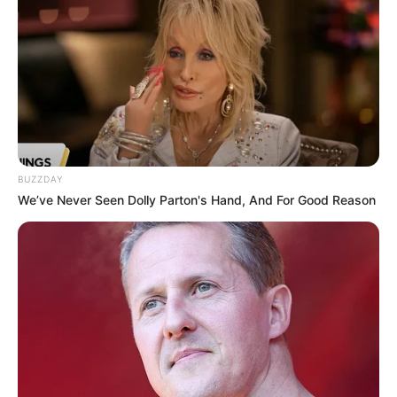
BUZZDAY
We’ve Never Seen Dolly Parton's Hand, And For Good Reason
Bald ist Mariä Himmelfahrt: Sonnabend, den 15.08.2026
Bayern ist besonders reich an schönen und interessanten
Urlaubsgebieten und Ferienregionen. Gerade durch die
landschaftliche und kulturelle Vielfalt hat das größte
deutsche Bundesland hier besonders viel zu bieten.
Deshalb gibt es im Bayern besonders viele
Urlaubsregionen, die wir zum Teil außerdem in die
Rubriken
Urlaub in Franken
und
Urlaub in Oberbayern