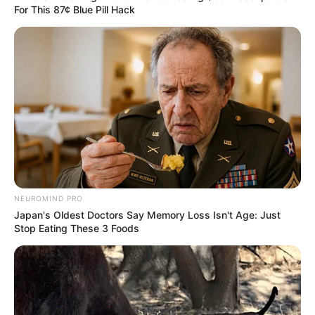
historischen Denkmälern gehören die Alpen zu den
For This 87¢ Blue Pill Hack
beliebtesten deutschen Urlaubszielen
.
Hotels in den Alpen am Walchensee
Allgäu
Eine besonders beliebte Urlaubsregion,
die sowohl in den
Alpen
als auch im
Alpenvorland liegt und durch ihre
wunderschöne Natur sowie den zahlreichen auf Wiesen
und Almen weidenden Kühen bekannt ist.
Hotels im Allgäu in Oberstdorf
NEUROMIND PRO
Japan's Oldest Doctors Say Memory Loss Isn't Age: Just
Berchtesgadener Land
Stop Eating These 3 Foods
Unter den Urlaubsgebieten in Bayern
besitzt das Berchtesgadener Land mit
seinen gewaltigen Bergen der Kalkalpen
und den dazwischen liegenden, kaum berührten
Bergseen eine herausragende Stellung.