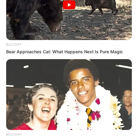
Hotels in den Alpen von Berchtesgaden
Urlaubsregion Garmisch-Partenkirchen
Mit den höchsten Bergen Deutschlands,
wie der
Zugspitze
, mehreren gewaltigen
Schluchten, wunderschönen Ortschaften
BUZZDAY
mit
bemalten Häusern
und den optimalen
Bear Approaches Cat: What Happens Next Is Pure Magic
Wintersportbedingungen gehört das Gebiet um Garmisch-
Partenkirchen zu den schönsten Urlaubsregionen in den
Alpen.
Hotels in Garmisch-Partenkirchen
Bayerischer Wald
Mit seinen dichten, naturnahen Wäldern
und seinen hohen Berggipfeln ist der
Bayerische Wald eines der am besten
erhaltenen Naturreservoirs in Deutschland und deshalb
auch ein beliebtes Ziel für den Ausflug und den Urlaub in
BUZZDAY