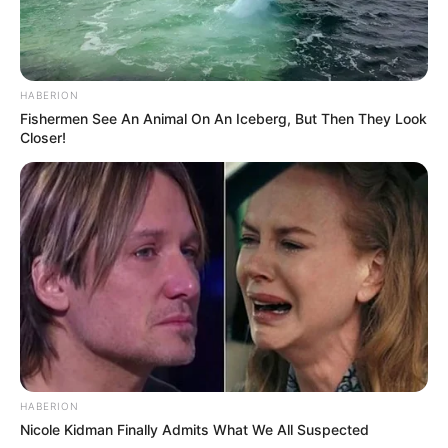
Thüringer Wald
Mit dem berühmten
Rennsteig
, seinen
Wäldern und geschichtsträchtigen Plätzen
HABERION
ist das zentral liegende Mittelgebirge ein
Fishermen See An Animal On An Iceberg, But Then They Look
ideales Ziel sowohl für Wander- und Naturfreunde als
Closer!
auch für Kulturbegeisterte.
Hotels in Neuhaus am Rennweg
Städtetourismus in Bayern:
Die schönsten Städte in Bayern
Das von unseren Seitenbesuchern
bestimmte Ranking der schönsten Städte
in Bayern, als beliebte Reiseziele für den
Städtetourismus, mit der Metropole
München
und vielen
HABERION
historischen Städten, wie der UNESCO-Weltkulturerbe-
Nicole Kidman Finally Admits What We All Suspected
Stadt
Bamberg
und den ehemaligen Reichsstädten