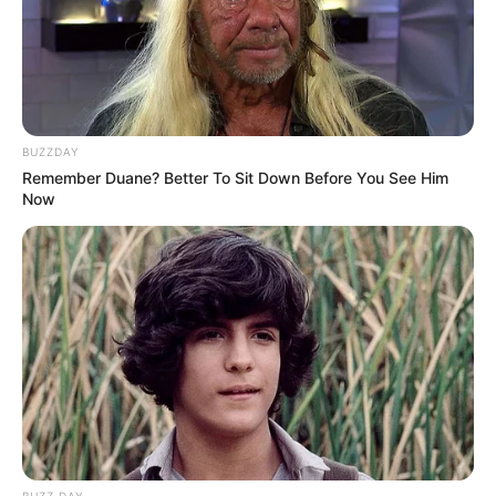
BUZZDAY
Remember Duane? Better To Sit Down Before You See Him
Now
BUZZ DAY