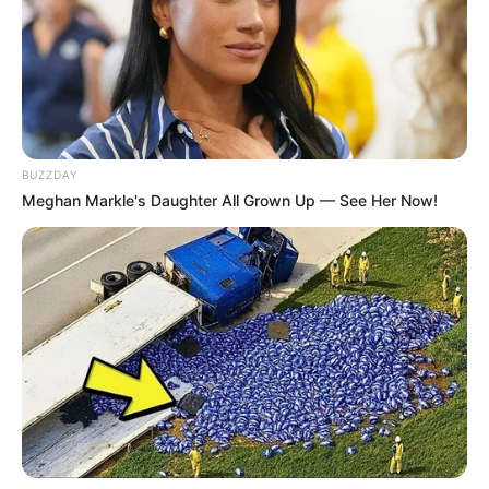
BUZZDAY
Meghan Markle's Daughter All Grown Up — See Her Now!