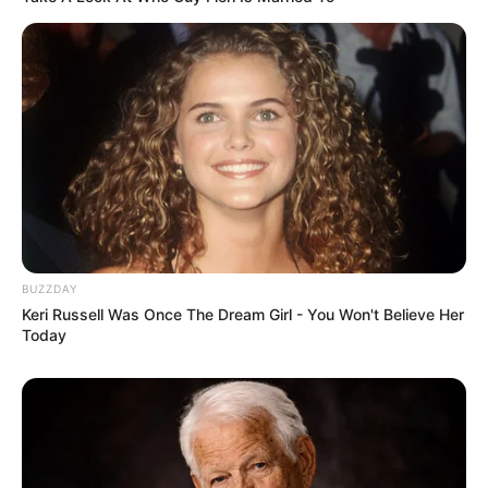
Weitere Tipps und Ideen zum Thema Urlaub und
Ferien in Deutschland:
Die schönsten Urlaubsziele in Deutschland
Hitparade der deutschen Städte
Rundreise durch Deutschland
Urlaubs- und Reiseregionen in allen Bundesländern
Ferien in Deutschland
Feiertagsplaner
BUZZDAY
Keri Russell Was Once The Dream Girl - You Won't Believe Her
Weitere Anregungen für den Urlaub gibt es auch in der
Today
Auflistung der
schönsten Wochenendreiseziele in
Deutschland
.
* Es handelt sich bei den empfohlenen Urlaubsorten für
Übernachtungen um die selbst entdeckten Highlights bei
den Recherchen in der Region.