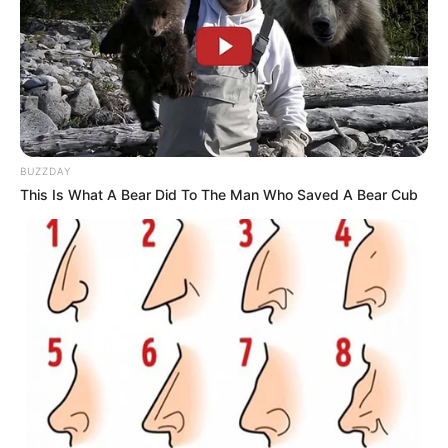
BUZZDAY
This Is What A Bear Did To The Man Who Saved A Bear Cub