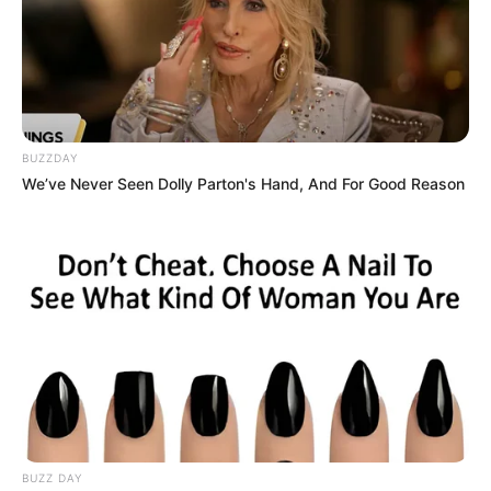
Umkreissuche Tourismus Bodenmais
Museen in und um Bodenmais
Kinderausflugsziele für Bodenmais
Kindergeburtstag feiern
BUZZDAY
Schlösser und Burgen in und um Bodenmais
We’ve Never Seen Dolly Parton's Hand, And For Good Reason
Tagesausflugsziele für Bodenmais
Bademöglichkeiten
Wandern
Kinoprogramm
Angebote für Behinderte
Aussichtstürme
Kletterparks
Tier- und Zooparks
BUZZ DAY