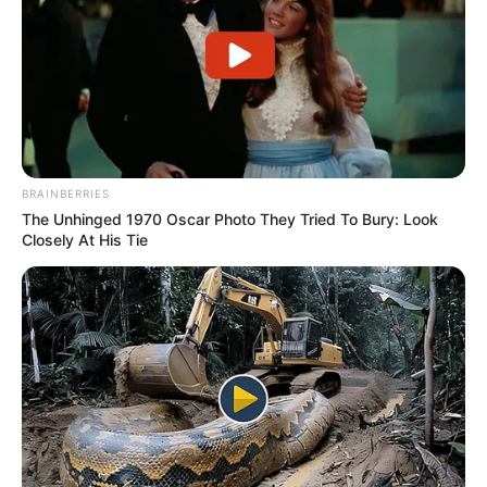
Auf einigen Seiten dieses Projektes sind Affiliate-
BRAINBERRIES
Angebote integriert. Wenn etwas darüber gebucht oder
The Unhinged 1970 Oscar Photo They Tried To Bury: Look
gekauft wird, ist das eine Unterstützung, ohne dass sich
Closely At His Tie
dadurch der Preis ändert.