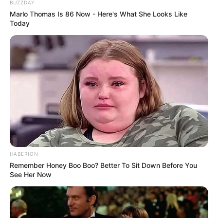
BUZZDAY
Marlo Thomas Is 86 Now - Here's What She Looks Like
Today
Das Wissen, das die Bauern schon seit Jahrtausenden
bei der Tier- und Pflanzenzucht anwenden, hatte
Charles Darwin 1858 der universitären Welt gelehrt. Die
mussten die Abstammungslehre ja endlich auch mal
lernen.
weitere Kalauer
Quermania folgen:
Impressum & Kontakt
Smartphone Startseite
HABERION
Remember Honey Boo Boo? Better To Sit Down Before You
See Her Now
Suchen: