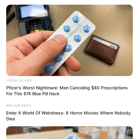
Rieslochfälle im Bayerischen Wald
Kreis Regen
Bayerischer Wald
FRIDAY PLANS
Pfizer's Worst Nightmare: Men Canceling $80 Prescriptions
For This 87¢ Blue Pill Hack
BRAINBERRIES
Enter A World Of Weirdness: 8 Horror Movies Where Nobody
Dies