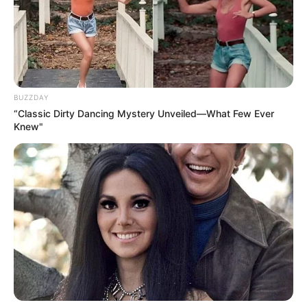
Am einfachsten sind die Rieslochfälle vom
ausgeschilderten Wanderparkplatz Rieslochfälle in
Bodenmais aus zu erreichen. Hier die nördlich von
Bodenmais liegenden Rieslochfälle als Markierung auf
der Landkarte von OpenStreetMap:
BUZZDAY
“Classic Dirty Dancing Mystery Unveiled—What Few Ever
Knew"
Lageplan als
größere Karte zeigen
.