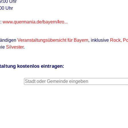
9:00 Uhr
00 Uhr
n:
www.quermania.de/bayern/kro...
ständigen
Veranstaltungsübersicht für Bayern
, inklusive
Rock, P
wie
Silvester
.
altung kostenlos eintragen: