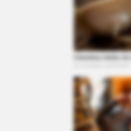
BRAINBERRIES
How They Made Little Simba Look
Lifelike in 'The Lion King'