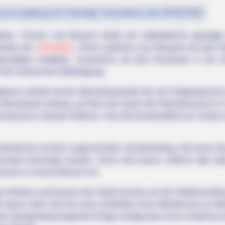
st (in Augsburg ein Feiertag): Sonnabend, den 08.08.2026
ktur, Türmen und Museen bietet die mittelalterlich geprägte 
kultur der
Schwaben
. Hierzu gehören zum Beispiel mit dem 
ewaltigen Stadttore. Zusammen mit dem Einlasstor in der 
 der historischen Befestigung.
oren verläuft mit der Maximilianstraße die als Fußgängerzone
 Marienplatz entlang, auf dem die Säule des Marienbrunnens in
renaissance erbaute Rathaus. Das Bronzestandbild von Georg 
esuitenkirche mit dem angrenzenden Jesuitenkolleg. Hier kan
ndert besichtigt werden. Nicht weit davon entfernt lädt au
seum zu einem Besuch ein.
 Straßen und Gassen der Stadt wird die von der Stadtverwaltu
 etwas mehr Zeit hat, kann außerdem eine Wanderung zur Mind
n Georgenberg liegende Anlage verfügt über einen kostenlos b