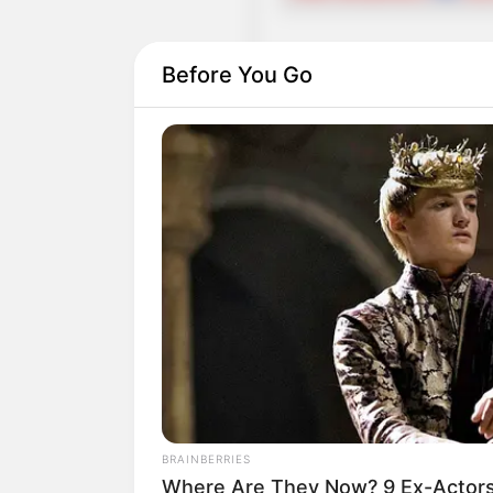
Before You Go
Deutschlandweit Veranst
Bilderfreigabe: Die Bilder
benutzt werden. Weiteres 
Das Wissen, das die Bauern
der universitären Welt gele
BRAINBERRIES
Where Are They Now? 9 Ex-Actor