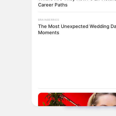
Career Paths
Quermania folgen:
BRAINBERRIES
The Most Unexpected Wedding D
Moments
Suchen:
Auf einigen Seiten dieses P
eine Unterstützung, ohne da