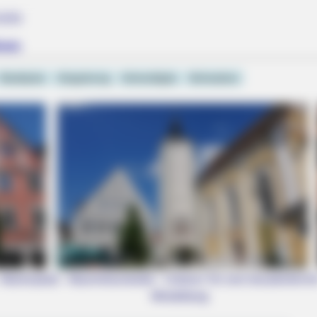
iele
heim
Stadtplan
Umgebung
Unterallgäu
Schwaben
Marienplatz - Maximilianstraße - Unteres Tor und Jesuitenkirche 
Mindelburg