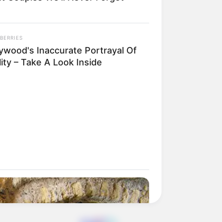
BERRIES
lywood's Inaccurate Portrayal Of
ity – Take A Look Inside
 gebucht oder gekauft wird, ist das