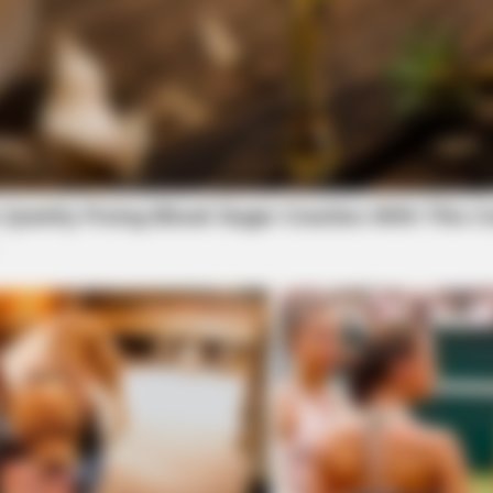
BRAINBERRIES
BRAIN
 So
90s Hair Trends That Screamed
You 
"Please Don't Try"
Cau