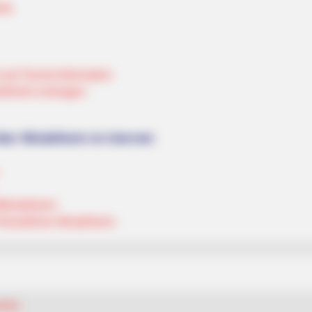
rte
nd Tourist Information
delheim eintragen
ber Mindelheim im Internet:
/Mindelheim
Reiseführer Mindelheim
chen