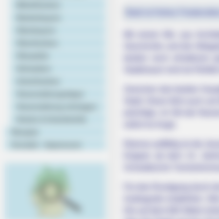
Mittelfranken
Bald ist Hohes Friedensfe
Niederbayern
Oberbayern
Mit einem Mix aus Archite
Oberfranken
Geschichte und die Alltags
Oberpfalz
beiden noch erhaltenen g
Schwaben
Stadtmauer sind sie Relikte
Unterfranken
Zwischen den beiden Hauptt
Veranstaltungstipps
Stadt. Diese führt auch am
Veranstaltung eintragen
prächtige, im Stil der Neo
Hotels & Unterkünfte
sofort ins Auge.
Rezepte
Ebenso auffällig ist die J
Kontakt - Impressum
Krippen ab dem 14. Jahrhu
Schwäbische Turmuhrenmu
Für den Rundgang durch die
Audioguide empfohlen. Wer
Die auf dem 664 Meter hohe