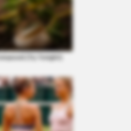
BERRIES
Wouldn't Believe It If It Wasn't
ght On Camera!