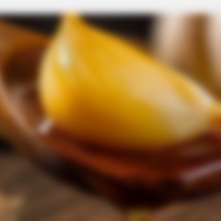
BRAINBERRIES
 She's A Modeling
17 Rare Churches Underg