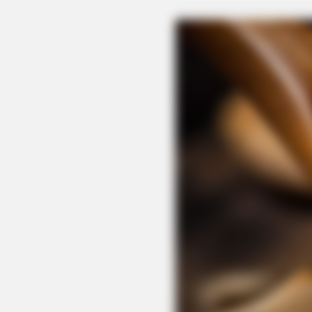
BRAINBERRIES
They Laughed At Her Curves—Now
Sensation