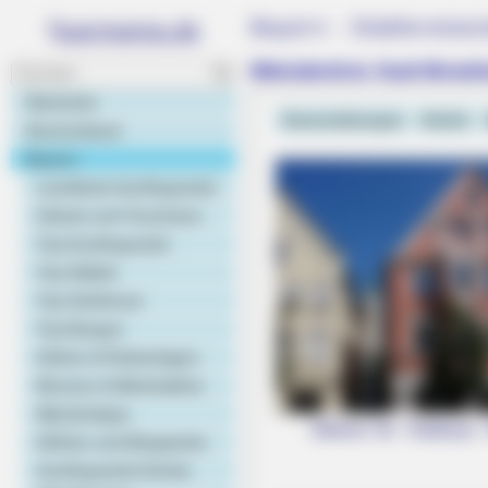
Bayern - Städtereisez
Mittelalterliche Stadt Mindel
Startseite
Veranstaltungen
Hotels
Deutschland
Bayern
Landkarte Ausflugsziele
Urlaub und Tourismus
Top Ausflugsziele
Top Städte
Top Schlösser
Top Burgen
Gärten & Parkanlagen
Museen & Werkstätten
Wandertipps
Oberes Tor - Rathaus - 
Höhlen und Bergwerke
Ausflugsziele Kinder