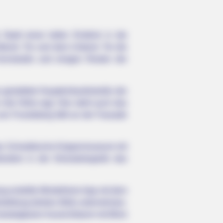
Stadt einen tiefen Einblick in die
Oberen Tor und dem Unteren Tor die
Kornstraße und einigen Resten der
 gestaltete Haupteinkaufsstraße der
 die Höhe ragt. Hier steht auch das
von Frundsberg fällt an der Fassade
n das Schwäbische Krippenmuseum mit
ßerdem in der Silvesterkapelle das
ng erstellte Mindelheim App mit dem
elburg (letztes Bild) unternehmen.
esteigbaren Aussichtsturm mit Blick