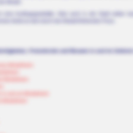
der Mindel.
h eine Ausflugsgaststätte. Aber auch in der Stadt selber 
mer direkt an dem durch die Altstadt fließenden Fluss.
rdigkeiten, Freizeitziele und Museen in und im Umkrei
mus Mindelheim
ndelheim
ür Mindelheim
rn
n in und um Mindelheim
ür Mindelheim