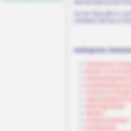
über die Stadt und das Tal 
Auf der Burg gibt es auc
romantisch sitzt man im Som
Ausflugsziele, Sehenswü
Umkreissuche Touris
Museen in und um Mi
Kinderausflugsziele f
Kindergeburtstag feie
Schlösser und Burge
Tagesausflugsziele f
Bademöglichkeiten
Wandern
Ausflug mit der Bahn
Kinoprogramm