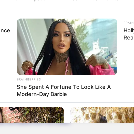
Impressum & Kontakt
BRAIN
Auf Quermania werben
ance
Hol
Real
BRAINBERRIES
She Spent A Fortune To Look Like A
Modern-Day Barbie
rojektes sind Affiliate-Angebote integriert. Wenn etwas darüber
ss sich dadurch der Preis ändert.