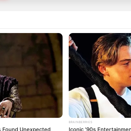
altung kostenlos eintragen:
 dieser Seite dürfen unter bestimmten Bedingungen für privat
siehe
Bilderfreigabe
.
 schon seit Jahrtausenden bei der Tier- und Pflanzenzucht a
hrt. Die mussten die Abstammungslehre ja endlich auch mal ler
BRAINBERRIES
s Found Unexpected
Iconic '90s Entertainme