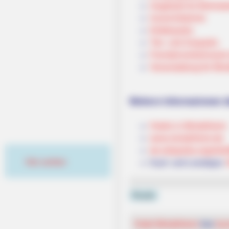
Angebote für Behinde
Aussichtstürme
Kletterparks
Tier- und Zooparks
Fremdenverkehrsamt u
Veranstaltung für Min
Weitere Informationen ü
Hotels in Mindelheim
www.mindelheim.de
de.wikipedia.org/
wiki
Hier werben
Kauf- und Lesetipps:
Puzzle
Hotel Mindelheim
hier
bu