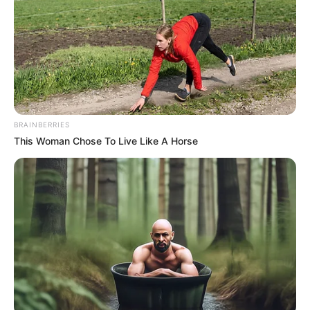
Türkheim - Historische Marktgemeinde mit Kleinem
Schloss, Großem Schloss, Schlossgarten und
Sieben-Schwaben-Museum. Informationen unter
ww
w.tuerkheim.de
.
Schloss Kronburg - Das romantische
Renaissanceschloss bei Memmingen wird als Hotel
BRAINBERRIES
This Woman Chose To Live Like A Horse
genutzt. Informationen unter
www.schloss-kronburg.
de
.
Therme Bad Wörishofen - Ein Thermal- und
Wellnessbad mit Südseeflair und großem
Saunabereich sowie dem benachbarten Spaß- und
Familienbad "blue Fun". Informationen unter
www.th
erme-badwoerishofen.de
.
Rundflüge über die Alpen - Vom Flugplatz in Bad
Wörishofen aus startet ein russischer Doppeldecker