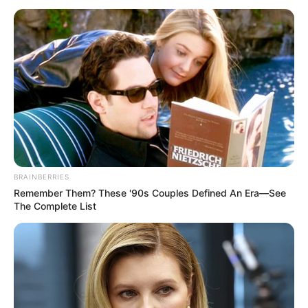
Fuggerschloss in Babenhausen
Als einst reichste Familie der Welt hat die
Familie Fugger in
Süddeutschland
sogar
mehrere Schlösser errichtet. In
Babenhausen überragt eines dieser Bauwerke den
Ortskern. Es beherbergt das Fuggermuseum mit einer
Ausstellung über die Geschichte der Kaufmannsfamilie,
deren Nachkommen auch heute noch vermögend sind.
Skyline Park
In dem zwischen Mindelheim, Türkheim
BRAINBERRIES
und Bad Wörishofen liegendem
Remember Them? These '90s Couples Defined An Era—See
The Complete List
Freizeitpark gibt es Attraktionen und
Angebote für alle Altersklassen. Hierzu gehören
Achterbahnen, Fahrgeschäfte und Abenteuerspielplätze.
An warmen Sommertagen kann man sich außerdem in
einem Freibad mit Wasserrutschen abkühlen und erholen.