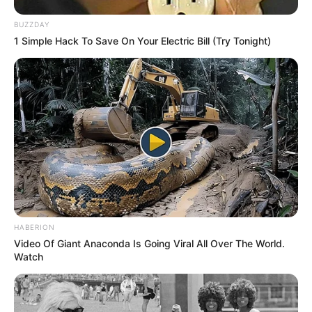
BUZZDAY
1 Simple Hack To Save On Your Electric Bill (Try Tonight)
HABERION
Video Of Giant Anaconda Is Going Viral All Over The World.
Watch