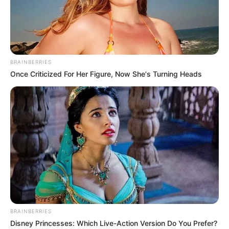
Ottobeuren bei Memmingen.
Fuggerschloss in Kirchheim
Mit seinem 360 Quadratmeter großen
BRAINBERRIES
Zedernsaal gilt das Schloss als eines der
Once Criticized For Her Figure, Now She's Turning Heads
bedeutendsten deutschen Bauwerke aus
der Zeit der Renaissance.
Memmingen
In einem der am besten erhaltenen
historischen Stadtzentren Bayerns reihen
sich bauliche Zeugnisse eines
jahrhundertelang gewachsenen Wohlstandes
aneinanderreihen. Hierzu gehören prachtvolle
Bürgerhäuser, das Renaissancerathaus, die mit Toren und
Türmen ausgestattete Stadtmauer und vieles mehr.
BRAINBERRIES
Disney Princesses: Which Live-Action Version Do You Prefer?