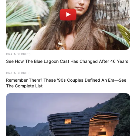
Touristen- und Freizeitattraktionen in der Region
Kreis Unterallgäu und Memmingen mit der
Umkreissuche:
Memmingen
-
Mindelheim
-
Türkheim
BRAINBERRIES
See How The Blue Lagoon Cast Has Changed After 46 Years
BRAINBERRIES
Remember Them? These '90s Couples Defined An Era—See
The Complete List