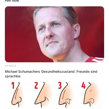
Him Now
lernen.
weitere Kalauer
Quermania folgen:
Impressum & Kontakt
Smartphone Startseite
DARADA
Suchen:
Michael Schumachers Gesundheitszustand: Freunde sind
sprachlos