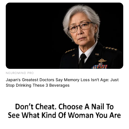
Ausflugs- oder Freizeittipp für den Kreis
Unterallgäu und Memmingen eintragen:
Name oder Pseudonym *:
Bezeichnung des Ausflugs- oder Freizeitziels *:
NEUROMIND PRO
Japan's Greatest Doctors Say Memory Loss Isn't Age: Just
URL bzw. Link (wenn vorhanden):
Stop Drinking These 3 Beverages
Kurztext zum Ausflugs- oder Freizeitziel *: