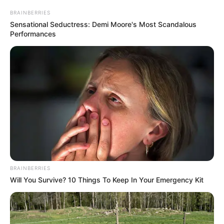
Schwäbisches Freilichtmuseum
BRAINBERRIES
Illerbeuren
Sensational Seductress: Demi Moore's Most Scandalous
Im Kronburger Ortsteil Illerbeuren steht
Performances
eines der ältesten Freilichtmuseen von
Deutschland. Es existiert seit 1955, wird aber
kontinuierlich erweitert. Zu sehen sind unter anderem
mehr als 30 Häuser aus dem 17. bis 20. Jahrhundert, in
denen das einstige bäuerliche Leben in Schwaben
nachgestaltet wurde.
Puzzle
BRAINBERRIES
Will You Survive? 10 Things To Keep In Your Emergency Kit
Auflistung von Ausflugszielen und
Sehenswürdigkeiten im Kreis Unterallgäu und in
Memmingen, die auch von unseren
Seitenbesuchern eingetragen wurden: