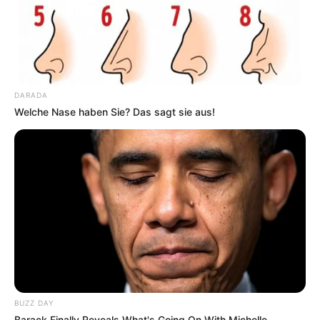
Auf einigen Seiten dieses Projektes sind Affiliate-
Angebote integriert. Wenn etwas darüber gebucht oder
gekauft wird, ist das eine Unterstützung, ohne dass sich
dadurch der Preis ändert.
DARADA
Welche Nase haben Sie? Das sagt sie aus!
BUZZ DAY
Barack Finally Reveals What's Going On With Michelle