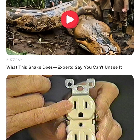
BUZZDAY
What This Snake Does—Experts Say You Can't Unsee It