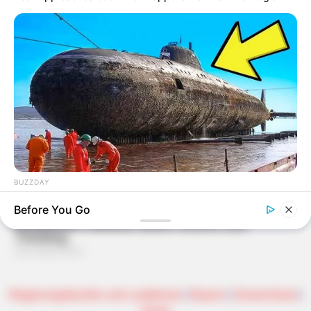
BUZZDAY
The Desert Mystery: Why Is There A Sub In Arizona?
Before You Go
Regierungsbezirke und Landkreise
|
Bayern
|
Deutschland
|