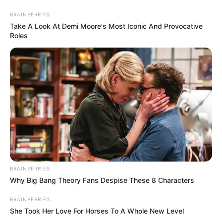
BRAINBERRIES
Take A Look At Demi Moore's Most Iconic And Provocative
Roles
Fahrradtouren mit dem ADFC für Cavertitz und
Empfehlungen für Fahrradrouten
BRAINBERRIES
Why Big Bang Theory Fans Despise These 8 Characters
BRAINBERRIES
She Took Her Love For Horses To A Whole New Level