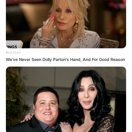
altungsplan für Bremen
10.11.2026 20:00 Uhr: HEAVEN 17 -
„ELECTRONICALLY YOURS“ Tour 2026 im
Veranst
altungsplan für München
11.11.2026 20:00 Uhr: HEAVEN 17 -
„ELECTRONICALLY YOURS“ Tour 2026 im
Veranst
altungsplan für Stuttgart
BUZZDAY
13.11.2026 20:00 Uhr: HEAVEN 17 -
We’ve Never Seen Dolly Parton's Hand, And For Good Reason
„ELECTRONICALLY YOURS“ Tour 2026 im
Veranst
altungsplan für Frankfurt am Main
14.11.2026 20:00 Uhr: HEAVEN 17 -
„ELECTRONICALLY YOURS“ Tour 2026 im
Veranst
altungsplan für Münster
15.11.2026 19:00 Uhr: HEAVEN 17 -
„ELECTRONICALLY YOURS“ Tour 2026 im
Veranst
altungsplan für Bochum
16.11.2026 19:00 Uhr: Nessi Gomes - Vocal