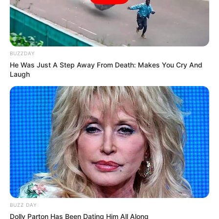
BUZZDAY
He Was Just A Step Away From Death: Makes You Cry And
Laugh
BUZZ DAY
Dolly Parton Has Been Dating Him All Along