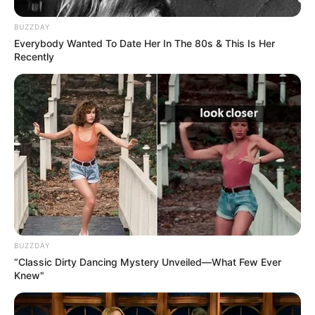
weitere Kalauer
BUZZDAY
Everybody Wanted To Date Her In The 80s & This Is Her
Recently
Quermania folgen:
Impressum & Kontakt
Smartphone Startseite
Suchen:
BUZZDAY
“Classic Dirty Dancing Mystery Unveiled—What Few Ever
Knew"
Auf einigen Seiten dieses Projektes sind Affiliate-