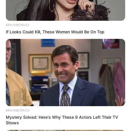
BRAINBERRIES
If Looks Could Kill, These Women Would Be On Top
Zu den
Naturattraktionen
gehören
Felsregionen
,
Schluchten
,
Berge
,
Heidelandschaften
und das
Wattenmeer an der Nordsee
.
Rock-, Pop- und Jazzveranstaltungen in
Deutschland:
18.08.2026 19:30 Uhr: Mit 3 Orgeln und 2
BRAINBERRIES
Saxophonen um die Welt - Konzert in der Dorfkirche
Mystery Solved: Here's Why These 9 Actors Left Their TV
Göhren im
Veranstaltungsplan für Göhren
Shows
18.08.2026 19:30 Uhr: Mit 3 Orgeln und 2