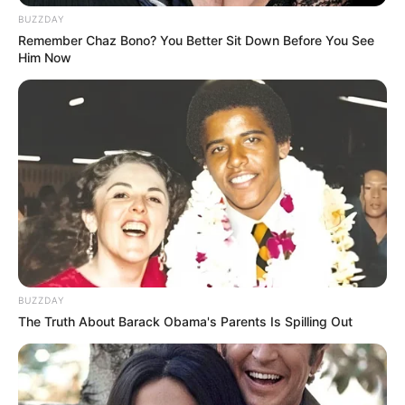
Odyssey Workshop in München im
Veranstaltungspl
BUZZDAY
an für München
Remember Chaz Bono? You Better Sit Down Before You See
Him Now
16.11.2026 19:30 Uhr: HEAVEN 17 -
„ELECTRONICALLY YOURS“ Tour 2026 im
Veranst
altungsplan für Köln
17.11.2026 19:00 Uhr: Nessi Gomes – Live Konzert
in München im
Veranstaltungsplan für München
05.12.2026 16:00 Uhr: POTT OUT - Festival 2026
im
Veranstaltungsplan für Bochum
07.12.2026 20:00 Uhr: Glenn Miller Orchestra im
Ver
anstaltungsplan für Schorndorf
08.12.2026 20:00 Uhr: Glenn Miller Orchestra im
Ver
BUZZDAY
anstaltungsplan für Neckarsulm
The Truth About Barack Obama's Parents Is Spilling Out
Veranstaltungshinweise gibt es außerdem im
Ticketshop für
Rock und Pop von Eventim
.
Weiter siehe unter
Silvesterveranstaltungen