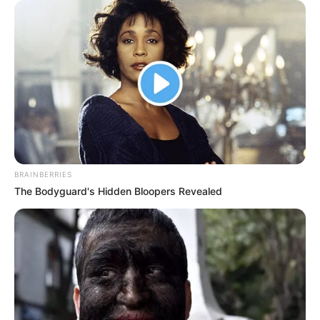
organisieren. Es lohnt sich, dort nachzufragen, um
Auskünfte zu bekommen, welche Fahrradtouren der
ADFC in der Region von Cavertitz organisiert. Der
Kontakt ist unter
adfc-sachsen.de
über die Landesgruppe
von Sachsen möglich. Dort gibt es außerdem weitere
Informationen über die Arbeit des Landesverbandes.
Darüber hinaus organisiert der Dachverband des ADFC
längere Radreisen. Diese sind in der Regel überregional
und es werden hierzu auch Unterkünfte vermittelt.
BRAINBERRIES
Informationen hierzu gibt es unter
www.adfc-
The Bodyguard's Hidden Bloopers Revealed
radtourismus.de
.
Spannende Fahrradrouten und Streckenpläne vom
ADFC: