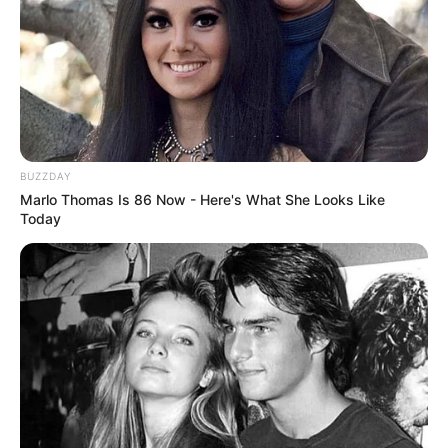
Deutschlandweit Veranstaltung kostenlos
eintragen:
BUZZDAY
Marlo Thomas Is 86 Now - Here's What She Looks Like
Today
Bilder oben von
Ria
und
Manfred Antranias Zimmer
auf
Pixabay
.
Wäre es nicht besser, wenn sich die Präsidenten und
Generäle mit Knüppeln gegenseitig erschlagen würden,
statt mit ihren Herdenarmeen so viele andere Menschen
zu ermorden?