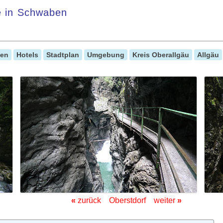
le in Schwaben
gen
Hotels
Stadtplan
Umgebung
Kreis Oberallgäu
Allgäu
«
zurück
Oberstdorf
weiter
»