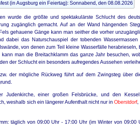
fest (in Augsburg ein Feiertag): Sonnabend, den 08.08.2026
ren wurde die größte und spektakulärste Schlucht des deut
ung zugänglich gemacht. Auf an der Wand hängenden Stege
Fels gehauene Gänge kann man seither die vorher unzugängli
d dabei das Naturschauspiel der tobenden Wassermassen d
swände, von denen zum Teil kleine Wasserfälle herabrieseln, b
l kann man die Breitachklamm das ganze Jahr besuchen, wobe
den der Schlucht ein besonders aufregendes Aussehen verleih
w. der mögliche Rückweg führt auf dem Zwingsteg über die
grund.
 Judenkirche, einer großen Felsbrücke, und den Kesselba
ch, weshalb sich ein längerer Aufenthalt nicht nur in
Oberstdorf
,
mm: täglich von 09:00 Uhr - 17:00 Uhr (im Winter von 09:00 