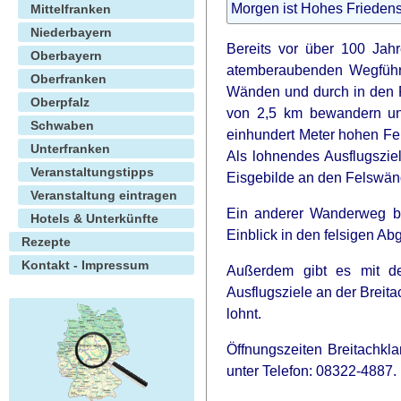
Morgen ist Hohes Friedens
Mittelfranken
Niederbayern
Bereits vor über 100 Jah
Oberbayern
atemberaubenden Wegführ
Oberfranken
Wänden und durch in den 
Oberpfalz
von 2,5 km bewandern un
Schwaben
einhundert Meter hohen Fel
Unterfranken
Als lohnendes Ausflugszie
Veranstaltungstipps
Eisgebilde an den Felswän
Veranstaltung eintragen
Ein anderer Wanderweg bz
Hotels & Unterkünfte
Einblick in den felsigen Ab
Rezepte
Kontakt - Impressum
Außerdem gibt es mit der
Ausflugsziele an der Breita
lohnt.
Öffnungszeiten Breitachkla
unter Telefon: 08322-4887.