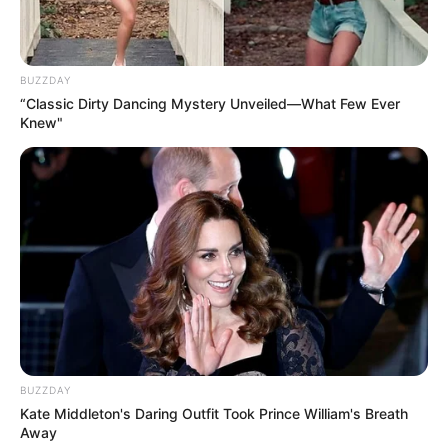
Die schönsten Wochenendreiseziele
Die attraktivsten Wellnesshotels in Deutschland
BUZZDAY
“Classic Dirty Dancing Mystery Unveiled—What Few Ever
Knew"
Vorschläge für Urlaubsziele auf der ganzen
Welt
BUZZDAY
Kate Middleton's Daring Outfit Took Prince William's Breath
Away