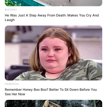
Quermania folgen:
Impressum & Kontakt
BUZZDAY
He Was Just A Step Away From Death: Makes You Cry And
Smartphone Startseite
Laugh
Suchen:
HABERION
Auf einigen Seiten dieses Projektes sind Affiliate-
Remember Honey Boo Boo? Better To Sit Down Before You
Angebote integriert. Wenn etwas darüber gebucht oder
See Her Now
gekauft wird, ist das eine Unterstützung, ohne dass sich
dadurch der Preis ändert.