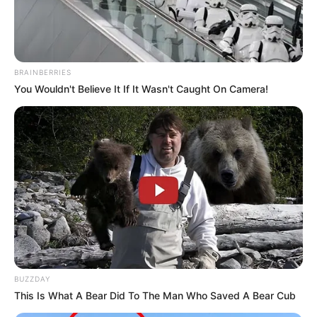
BRAINBERRIES
You Wouldn't Believe It If It Wasn't Caught On Camera!
BUZZDAY
This Is What A Bear Did To The Man Who Saved A Bear Cub