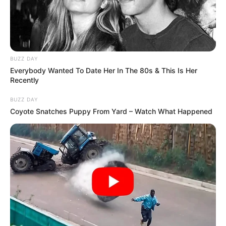
werden.
Deutschlandweit Veranstaltung kostenlos
eintragen:
BUZZ DAY
Everybody Wanted To Date Her In The 80s & This Is Her
Recently
BUZZ DAY
Coyote Snatches Puppy From Yard – Watch What Happened
Wäre es nicht besser, wenn sich die Präsidenten und
Generäle mit Knüppeln gegenseitig erschlagen würden,
statt mit ihren Herdenarmeen so viele andere Menschen
zu ermorden?
weitere Kalauer