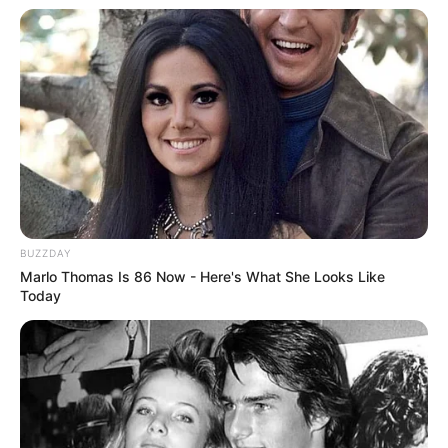
Hier geht es zu den
schönsten Urlaubsregionen in
BUZZDAY
Deutschland
und hier gibt es
Tipps für weltweite
Marlo Thomas Is 86 Now - Here's What She Looks Like
Today
Reiseziele
. Hierzu gehören spannende Reiseberichte
über die
Insel der Dämonen, Monster, Drachen, Götter
und tausend Tempel
sowie die
Ostküste von Australien
.
Von dieser Seite aus können Hotels, Pensionen,
Ferienwohnungen und Urlaubsunterkünfte verschiedener
Anbieter im Raum Altmühltal gesucht und online gebucht