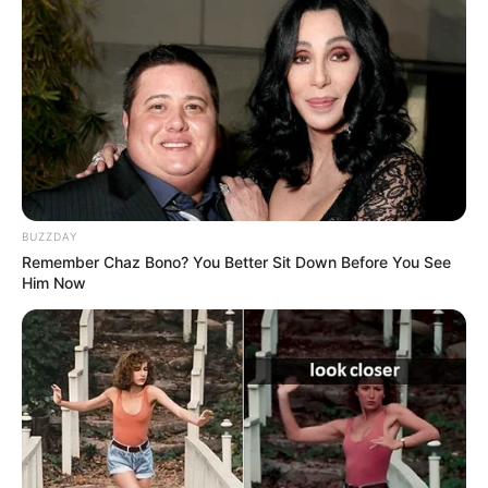
Unterkünfte als auch für alle weiteren Informationen auf
der Suchergebnisseite keine Haftung.
Besonders preiswerte Unterkünfte sind alternativ auch
unter
www.preiswert-uebernachten.de
zu finden.
Camping statt Hotel, Pension oder
Ferienwohnung:
BUZZDAY
Remember Chaz Bono? You Better Sit Down Before You See
Camping in Deutschland
Him Now
Campingplätze in Altmühltal
Weitere Tipps zum Thema Urlaub in Deutschland:
Die schönsten Urlaubsziele in Deutschland
Die beliebtesten Städtereiseziele in Deutschland