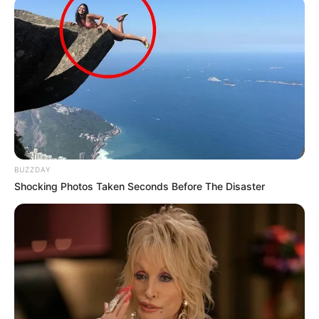
Hier werden alle sehenswerten
Urlaubsorte für das
Reiseziel Altmühltal
vorgestellt und beschrieben (gilt nur,
wenn gezeigter Ort/gezeigte Region innerhalb von
Deutschland liegt).
BUZZDAY
In der Region
Altmühltal
können auch
Ferienwohnungen
Shocking Photos Taken Seconds Before The Disaster
und Ferienhäuser
gemietet werden. Möglich sind zudem
die kostenlose Bestellung von
Reiseprospekten
, die
Adresssuche auf der Landkarte
mit
Routenplaner
sowie
die Onlinebuchung von
Eintrittskarten für Veranstaltungen
und
Stadtführungen
.
Ebenso können aber auch Übernachtungen in einem
Schlosshotel
gebucht werden.