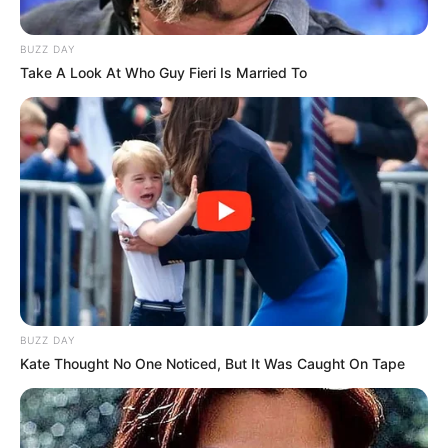
BUZZ DAY
Take A Look At Who Guy Fieri Is Married To
BUZZ DAY
Kate Thought No One Noticed, But It Was Caught On Tape