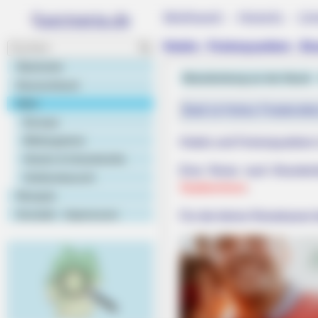
Weltweit - Hotels - Un
Hotels - Ferienquartiere - 
Startseite
Brandenburg an der Havel
Deutschland
Welt
Bald ist Hohes Friedensfe
Europa
Bildergalerie
Hotels und Ferienquartiere
Hotels & Unterkünfte
Eine Reise nach Branden
Geldumtausch
Stadtzentrum
.
Rezepte
Kontakt - Impressum
Für die kleine Reisekasse 
FRIDAY PLANS
CVS Hides This $1 Generic Viagra -
Really In.