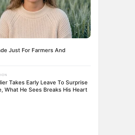
ade Just For Farmers And
RION
dier Takes Early Leave To Surprise
e, What He Sees Breaks His Heart