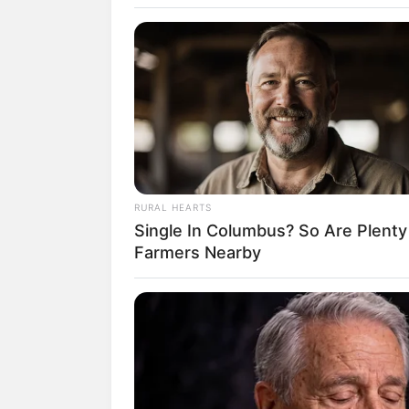
Ausgehend von den Suchfu
Hotelzimmer oder die gewün
HABERION
hierbei auch Preisverglei
Remember Honey Boo Boo? Better 
Straßenkarte und
künstlic
See Her Now
Unterkünfte als auch für al
RURAL HEARTS
Besonders preiswerte Unter
Single In Columbus? So Are Plenty
Farmers Nearby
Camping statt Hotel, P
Camping in Deutschl
Campingplätze in Bra
PAINFREE DEVICE
Weitere Tipps zum Them