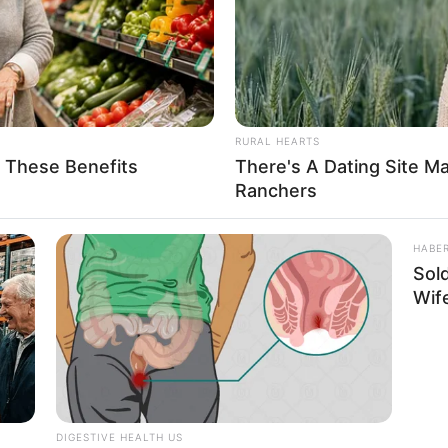
RURAL HEARTS
g These Benefits
There's A Dating Site M
Ranchers
HABE
Sol
Wif
DIGESTIVE HEALTH US