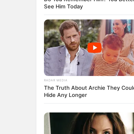
See Him Today
Quermania folgen:
Suchen:
RADAR MEDIA
The Truth About Archie They Coul
Hide Any Longer
Auf einigen Seiten dieses P
eine Unterstützung, ohne da