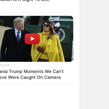
weitere Kalauer
ANTHUB
ania Trump Moments We Can't
ieve Were Caught On Camera
 gebucht oder gekauft wird, ist das