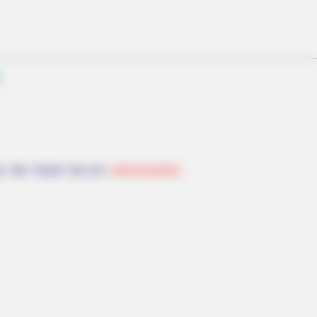
an der Havel hat ein
sehenswertes
e Barron's Girlfriend