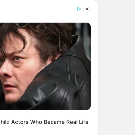
R MEDIA
schrieben (gilt nur, wenn gezeigter
id Muir's New Partner, Whom You'll
ily Recognize
user
gemietet werden. Möglich sind
dkarte
mit
Routenplaner
sowie die
hild Actors Who Became Real Life