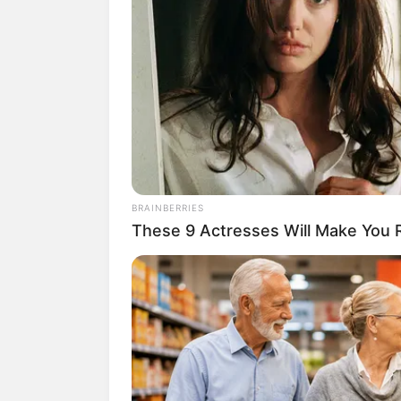
BRAINBERRIES
These 9 Actresses Will Make You R