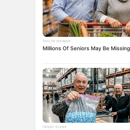
TAYLOR SHUMAN
Millions Of Seniors May Be Missin
FRIDAY PLANS