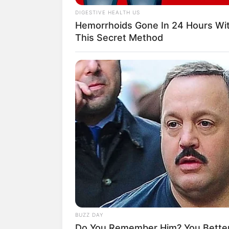
DIGESTIVE HEALTH US
Hemorrhoids Gone In 24 Hours Wi
Hier geht es zu den
schöns
This Secret Method
spannende Reiseberichte 
Von dieser Seite aus kön
Brandenburg an der Havel 
HABERION
Deutschlandweit Veranst
Opulence In Grief: The Lavish Buria
A Gypsy Tycoon
Wäre es nicht besser, wenn
BUZZ DAY
Herdenarmeen so viele an
Do You Remember Him? You Better