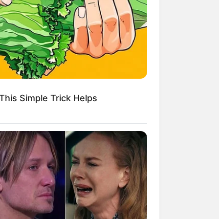
This Simple Trick Helps
ve Never Seen Before