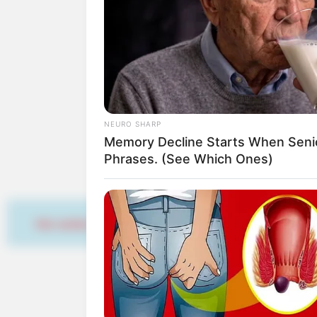
The Joint Pain Breakthrough
Everyone's Waiting For
Die schönsten Urlaub
Die beliebtesten Städ
Die schönsten Woche
Die attraktivsten Wel
NEURO SHARP
Memory Decline Starts When Seni
Vorschläge für Urlaubs
Phrases. (See Which Ones)
Hier werben
BUZZ DAY
Remember Tiger's Ex-Wife? Try N
See Her Now