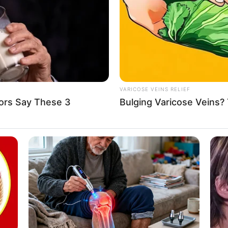
Embarrassing Prince William Moment
Caught On Camera (Watch)
sziele in Deutschland
tereiseziele in Deutschland
nendreiseziele
lnesshotels in Deutschland
VARICOSE VEINS RELIEF
ors Say These 3
Bulging Varicose Veins? 
ziele auf der ganzen Welt
BUZZ DAY
ot To Smile When You
The Equine Woman You'