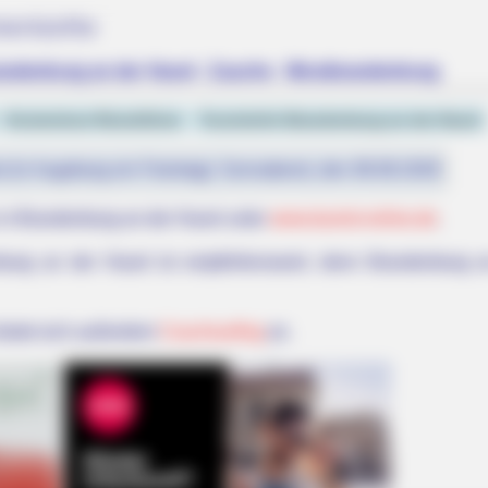
terkünfte
Brandenburg an der Havel - Zauche - Westbrandenburg
Kostenlose Reiseführer
Touristinfo Brandenburg an der Havel
st (in Augsburg ein Feiertag): Sonnabend, den 08.08.2026
 in Brandenburg an der Havel unter
www.tourist-online.de
.
burg an der Havel ist empfehlenswert, denn Brandenburg 
bietet sich außerdem
Couchsurfing
an.
BUZZ DAY
 Here's The Aisle It's
Look Closer When You Se