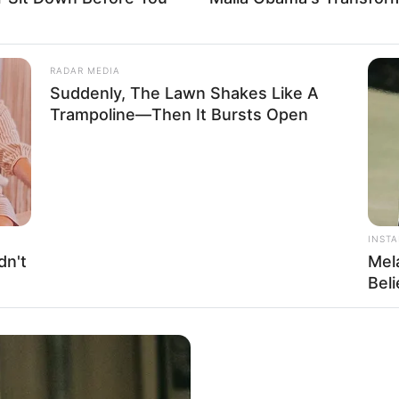
RADAR MEDIA
Impressum & Kontakt
Suddenly, The Lawn Shakes Like A
Auf Quermania werben
Trampoline—Then It Bursts Open
INST
dn't
Mel
Bel
rojektes sind Affiliate-Angebote integriert. Wenn etwas darüber
ss sich dadurch der Preis ändert.