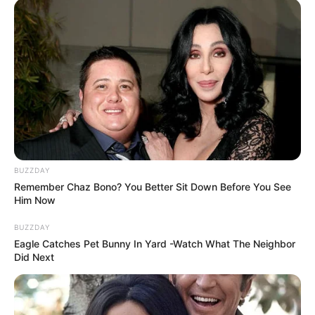
Wäre es nicht besser, wenn sich die Präsidenten und
Generäle mit Knüppeln gegenseitig erschlagen würden,
statt mit ihren Herdenarmeen so viele andere Menschen
zu ermorden?
weitere Kalauer
Quermania folgen:
Impressum & Kontakt
Smartphone Startseite
BUZZDAY
Remember Chaz Bono? You Better Sit Down Before You See
Him Now
BUZZDAY
Eagle Catches Pet Bunny In Yard -Watch What The Neighbor
Suchen:
Did Next