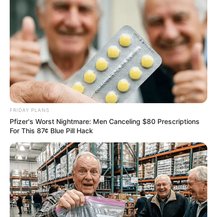
(Bodensee)
07.10.2026 18:00 Uhr: Kevin James & Susana -
Mantra-Singkreis - Live in München im
Veranstaltun
gsplan für München
15.10.2026 20:00 Uhr: Glenn Miller Orchestra
directed by Uli Plettendorff im
Veranstaltungsplan für
Fürth
31.10.2026 19:30 Uhr: John Diva & The Rockets of
Love im
Veranstaltungsplan für Helmbrechts
FRIDAY PLANS
Pfizer's Worst Nightmare: Men Canceling $80 Prescriptions
06.11.2026 19:30 Uhr: HEAVEN 17 -
For This 87¢ Blue Pill Hack
„ELECTRONICALLY YOURS“ Tour 2026 im
Veranst
altungsplan für Hamburg
07.11.2026 20:00 Uhr: HEAVEN 17 -
„ELECTRONICALLY YOURS“ Tour 2026 im
Veranst
altungsplan für Berlin
08.11.2026 19:00 Uhr: HEAVEN 17 -
„ELECTRONICALLY YOURS“ Tour 2026 im
Veranst