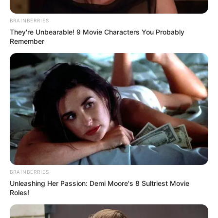
Veranstaltung in Wernigerode eintragen
BRAINBERRIES
They're Unbearable! 9 Movie Characters You Probably
Remember
Virtuelle Stadtführungen durch die schönsten
Städte in Sachsen-Anhalt
BRAINBERRIES
Unleashing Her Passion: Demi Moore's 8 Sultriest Movie
Roles!