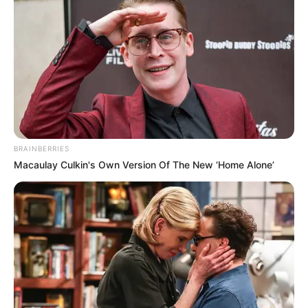
BRAINBERRIES
Macaulay Culkin's Own Version Of The New ‘Home Alone’
Es gibt noch viele weitere sehenswerte Städte und
Ausflugsziele im
Umkreis von Wernigerode
und im
gesamten Bundesland, die entdeckt werden wollen.
Hierfür kann die Rubrik mit den
schönsten Städten in
Sachsen-Anhalt
angeklickt werden.
In Wernigerode findet jedes Jahr im Dezember ein