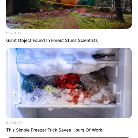
Weiter siehe unter
Silvesterveranstaltungen
Deutschlandweit Veranstaltung kostenlos
eintragen:
BUZZDAY
Giant Object Found In Forest Stuns Scientists
Gaststätten und Restaurants sind auch über
Google Maps
zu finden. Aber dort gibt es Geotracking und
Cookietracking. Dieses Angebot ist also mit Vorsicht zu
genießen. Außerdem werden die Einträge auf Google
nicht gepflegt, weshalb dort zunehmend Gaststätten
eingetragen sind, die nicht mehr existieren.
BUZZDAY
This Simple Freezer Trick Saves Hours Of Work!