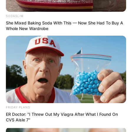
Wiesbaden
30.08.2026 19:30 Uhr: Glenn Miller Orchestra
SODASLIM
directed by Uli Plettendorff im
Veranstaltungsplan für
She Mixed Baking Soda With This — Now She Had To Buy A
Bad Zwischenahn
Whole New Wardrobe
04.09.2026 18:00 Uhr: ROCK-INN LIVE: LEGIONS
OF STEEL im
Veranstaltungsplan für Georgsmarien
hütte
04.09.2026 20:00 Uhr: Jazz - Eat and Talk im ART
SALON N18 im
Veranstaltungsplan für Köln
05.09.2026 20:00 Uhr: The Hamburg Blues Band &
Friends im
Veranstaltungsplan für Schwerin
19.09.2026 19:30 Uhr: Kulturwelten Helmbrechts -
Jasmin Tabatabai & David Klein Quartett im
Veranst
FRIDAY PLANS
altungsplan für Helmbrechts
ER Doctor: "I Threw Out My Viagra After What I Found On
03.10.2026 20:00 Uhr: Martin Kälberer live im
CVS Aisle 7"
Zeughaus Lindau im
Veranstaltungsplan für Lindau