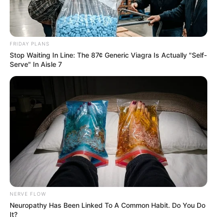
altungsplan für Bremen
10.11.2026 20:00 Uhr: HEAVEN 17 -
„ELECTRONICALLY YOURS“ Tour 2026 im
Veranst
FRIDAY PLANS
altungsplan für München
Stop Waiting In Line: The 87¢ Generic Viagra Is Actually "Self-
11.11.2026 20:00 Uhr: HEAVEN 17 -
Serve" In Aisle 7
„ELECTRONICALLY YOURS“ Tour 2026 im
Veranst
altungsplan für Stuttgart
13.11.2026 20:00 Uhr: HEAVEN 17 -
„ELECTRONICALLY YOURS“ Tour 2026 im
Veranst
altungsplan für Frankfurt am Main
14.11.2026 20:00 Uhr: HEAVEN 17 -
„ELECTRONICALLY YOURS“ Tour 2026 im
Veranst
altungsplan für Münster
15.11.2026 19:00 Uhr: HEAVEN 17 -
„ELECTRONICALLY YOURS“ Tour 2026 im
Veranst
NERVE FLOW
altungsplan für Bochum
Neuropathy Has Been Linked To A Common Habit. Do You Do
It?