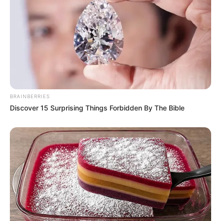
18.08.2026 19:30 Uhr: Mit 3 Orgeln und 2
Saxophonen um die Welt - Konzert in der Kirche
Göhren im
Veranstaltungsplan für Göhren
19.08.2026 19:30 Uhr: Mit 3 Orgeln und 2
Saxophonen um die Welt - Konzert in der St.-
Katharinen-Kirche im
Veranstaltungsplan für Middel
hagen
21.08.2026 19:00 Uhr: 27. Rock im Park Leuben im
BRAINBERRIES
Veranstaltungsplan für Nossen
Discover 15 Surprising Things Forbidden By The Bible
22.08.2026 00:00 Uhr: TaunusROCK 2026 im
Veran
staltungsplan für Taunusstein
25.08.2026 20:00 Uhr: Mit 3 Orgeln und 2
Saxophonen um die Welt - Konzert in der
Fischländer Kirche im
Veranstaltungsplan für Wustr
ow
29.08.2026 19:30 Uhr: POWER STATE live im
Kulturpalast Wiesbaden im
Veranstaltungsplan für