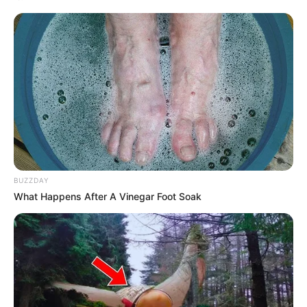
16.11.2026 19:00 Uhr: Nessi Gomes - Vocal
Odyssey Workshop in München im
Veranstaltungspl
an für München
16.11.2026 19:30 Uhr: HEAVEN 17 -
„ELECTRONICALLY YOURS“ Tour 2026 im
Veranst
altungsplan für Köln
17.11.2026 19:00 Uhr: Nessi Gomes – Live Konzert
in München im
Veranstaltungsplan für München
05.12.2026 16:00 Uhr: POTT OUT - Festival 2026
im
Veranstaltungsplan für Bochum
BUZZDAY
07.12.2026 20:00 Uhr: Glenn Miller Orchestra im
Ver
What Happens After A Vinegar Foot Soak
anstaltungsplan für Schorndorf
08.12.2026 20:00 Uhr: Glenn Miller Orchestra im
Ver
anstaltungsplan für Neckarsulm
Veranstaltungshinweise gibt es außerdem im
Ticketshop für
Rock und Pop von Eventim
.