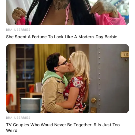
BRAINBERRIES
She Spent A Fortune To Look Like A Modern-Day Barbie
BRAINBERRIES
TV Couples Who Would Never Be Together: 9 Is Just Too
Weird