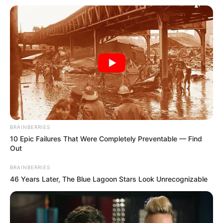
Amazon das Internet auf übermächtige Art und Weise.
Doch die Nutzung des Internets sollte ohne Zwang zur
Preisgabe persönlicher Daten und ohne digitale Hürden
für alle möglich sein. Deshalb kann man hier ohne die
Erstellung eines Kontos alle
Veranstaltungen für
Wernigerode ohne Login eintragen
.
Weitere Umkreissuchen und Informationen für
Wernigerode:
BRAINBERRIES
10 Epic Failures That Were Completely Preventable — Find
Hotels in Wernigerode
Out
Ausflugsziele für Wernigerode auf Karte
BRAINBERRIES
46 Years Later, The Blue Lagoon Stars Look Unrecognizable
Auflistung von Ausflugszielen und Sehenswürdigkei
ten in und um Wernigerode
Musik im Park