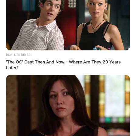
Virtuelle Stadtführung durch Wernigerode
Führungen mit Tickets über GetYourGuide
Veranstaltungstipps für Wernigerode
, die hier
kosten
los eingetragen
wurden
Campingplätze Wernigerode auf Karte
BRAINBERRIES
'The OC' Cast Then And Now - Where Are They 20 Years
Later?
Weiteres zum Thema Restaurants und Kochen:
Tipps zum Thema
Outdoor Kochen
.
Außerdem gibt es auch in vielen
Schlössern und Bu
rgen
rund um Wernigerode interessante Schloss-
und Burggaststätten. Und gelegentlich gibt es auch
Erlebnisgastronomie bzw. Restaurants mit Events
und Erlebnissen.