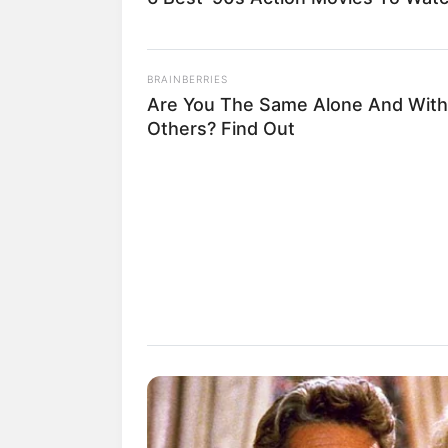
BRAINBERRIES
Are You The Same Alone And With
Others? Find Out
Lageplan als
größere Karte
Bilderfreigabe: Die Bilder
benutzt werden. Weiteres 
Das Wissen, das die Bauern
der universitären Welt gele