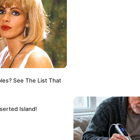
Impressum & Kontakt
Auf Quermania werben
es? See The List That
rojektes sind Affiliate-Angebote integriert. Wenn etwas darüber
erted Island!
ss sich dadurch der Preis ändert.