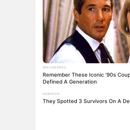
Quermania folgen:
Suchen:
BRAINBERRIES
Remember These Iconic '90s Coupl
Defined A Generation
HABERION
Auf einigen Seiten dieses P
They Spotted 3 Survivors On A Des
eine Unterstützung, ohne da