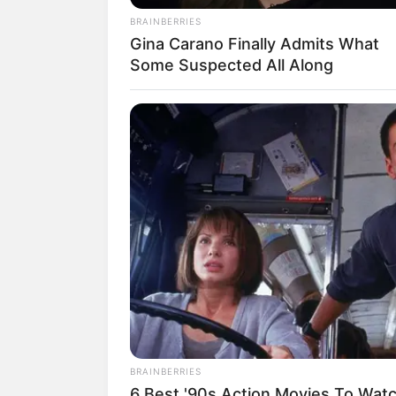
BRAINBERRIES
Gina Carano Finally Admits What
Some Suspected All Along
Lage der abgebildeten Te
Hier kann die
Route zu d
BUZZDAY
Download im GPX-Format
Embarrassing Prince William Mom
(entspricht dem Breitengra
Caught On Camera (Watch)
Parkplatz an der Harzhochs
bzw. der Landkarte von Op
BRAINBERRIES
6 Best '90s Action Movies To Wat