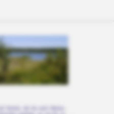
This Simple Trick Helps
d Teichen, die bis nach Altenau,