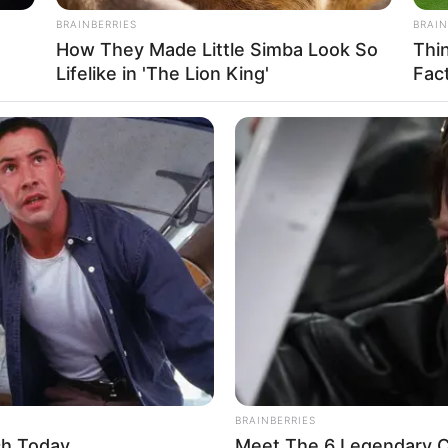
BRAINBERRIES
BRAIN
How They Made Little Simba Look So
Thi
Lifelike in 'The Lion King'
Fac
iche bei Clausthal-Zellerfeld:
iesem Ausflugsziel
berechnet werden
. Außerdem bieten wir
NEXSCOOP
YOUR
an, für den Import in Navigationsgeräten und in Google Ear
ent
Millions Spend These Coins Without
She
d) = 51.7899 und Longitude (entspricht dem Längengrad) = 10.3
Looking Twice
It's
traße in der Nähe des Hirschler Teiches bei Clausthal-Zellerfe
enStreetMap:
BRAINBERRIES
ch Today
Meet The 6 Legendary C