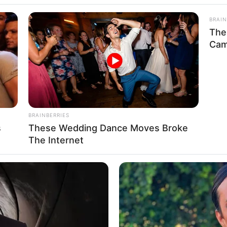
anderwegen und Ausflugszielen im Oberharzer Wasserr
BRAIN
de
The
werksmuseum.de
Cam
rregal mit Routenplaner und Parkplätzen
HABERION
t We All Suspected
Coast Guard Spotted A B
Frozen!
BRAINBERRIES
s
These Wedding Dance Moves Broke
The Internet
es UNESCO-Welterbes in Clausthal-Zellerfeld:
austhal-Zellerfeld
austhal-Zellerfeld und im Oberharz auf Hotel.de suchen und onl
BUZZ DAY
BUZZ 
l Of
Remember Albert? You Better Sit
The