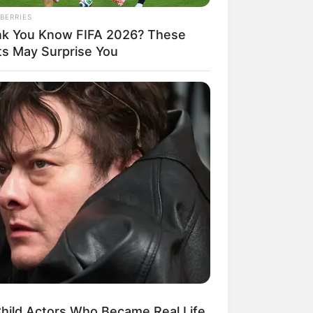
BERRIES
nk You Know FIFA 2026? These
ts May Surprise You
 die GPS-Daten als Wegpunkt zum
 HEALTH AGENT
th. Die
GPS-Daten
lauten: Latitude
 Chose The Wrong Outfit For TV,
679.
 A Feast For Your Eyeballs
ld als Markierung auf dem Stadtplan
hild Actors Who Became Real Life