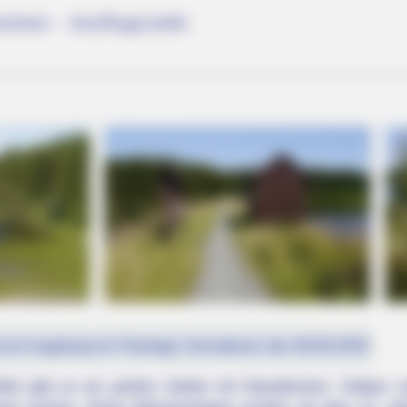
emen - Ausflugsziele
VARICOSE VEINS RELIEF
one's Waiting For
Bulging Varicose Veins? 
st (in Augsburg ein Feiertag): Sonnabend, den 08.08.2026
HABERION
Soldier Takes Early Leave To Surprise
feld gibt es ein großes Gebiet mit Staudämmen, Gräben un