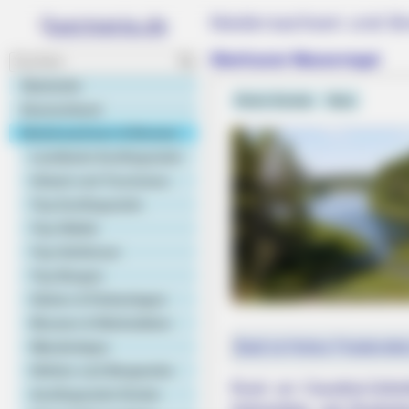
Niedersachsen und Br
Oberharzer Wasserregal
Startseite
Kreis Goslar
Harz
Deutschland
Niedersachsen & Bremen
Landkarte Ausflugsziele
Urlaub und Tourismus
Top Ausflugsziele
Top Städte
Top Schlösser
Top Burgen
PAINFREE DEVICE
Gärten & Parkanlagen
The Joint Pain Breakthrough Every
Museen & Werkstätten
Bald ist Hohes Friedensfe
Wandertipps
Höhlen und Bergwerke
Rund um Clausthal-Zeller
Ausflugsziele Kinder