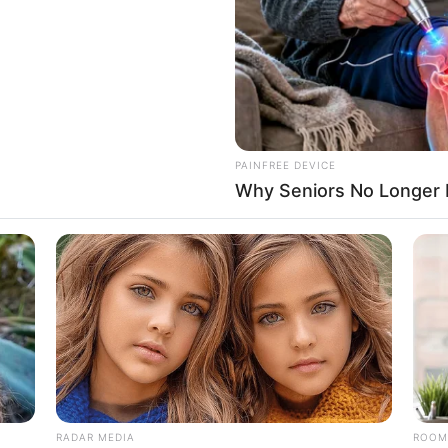
PAINFREE DEVICE
Why Seniors No Longer F
RADAR MEDIA
ROOM