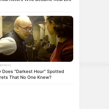
e und kommerzielle Zwecke kostenlos
BERRIES
 Does "Darkest Hour" Spotted
rets That No One Knew?
nwenden, hatte Charles Darwin 1858
nen.
weitere Kalauer