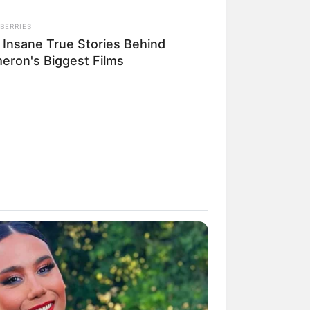
egal:
BERRIES
 Insane True Stories Behind
eron's Biggest Films
lue Tarp. What Inside Left Them
ine buchen.
DAY
 Equine Woman You've Never