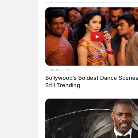
Informationen zu den W
www.welterbeimharz.
www.oberharzerberg
Das Oberharzer Wasse
HABERION
Nicole Kidman Finally Admits Wha
Kostenlose Reiseführer
Puzzle
BRAINBERRIES
Bollywood’s Boldest Dance Scene
Still Trending
Hotels in der Nähe dies
Hotels in Cl
Hotels in Cl
HABERION
Opulence In Grief: The Lavish Buria