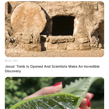
Erlebnisbereich, auf Wasserrutschen, einem
römischen Dampfbad und vielen weiteren
Attraktionen Spaß und Freude erleben.
Informationen unter
www.vitamar.de
.
ALOHA Aqua-Land Erlebnisbad Osterode - Ein
großes Freibad und ein ähnlich großer Innenbereich
bieten mit Wildwasserkanal, Wasserrutsche,
Sprungturm und Saunalandschaft das ganze Jahr
über Badespaß für die ganze Familie. Informationen
unter
www.aqualand-osterode.de
.
BUZZ DAY
Jesus' Tomb Is Opened And Scientists Make An Incredible
Soltau-Therme - Das Solebad mit bis zu 36 °C
Discovery
warmen Wasser bietet Sole, Sauna, Wellness und
Fitness. Ob Schwimmen, Toben, Wellenvergnügen
oder Rutschen, das Hallenbad bietet Entspannung
und Vergnügen für die ganze Familie. Informationen
unter
www.soltau-therme-online.de
.
Nordseetherme Bensersiel - In der Bade- und