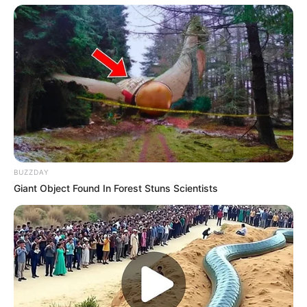
MOOR-Therme in Bad Bederkesa - In der MOOR-
Therme in Bad Bederkesa können Sie zwischen elf
verschiedenen Wasserbecken und Erlebniswelten
wählen. Sie reichen von 25-Meter-Bahnen und
mehreren Erlebnisbecken bis zu Moorbädern im Torf
des heimischen Ahlenmoores. Informationen unter
w
ww.moor-therme.de
.
Aqua Fit in Schortens - Das Hallenbad der Stadt
Schortens (ehemals Freizeitbad Aqua Toll)
verspricht mit seinen verschiedenen Becken einen
BUZZDAY
abwechslungsreichen und schönen Badeausflug für
Giant Object Found In Forest Stuns Scientists
die ganze Familie. Weitere Informationen unter
Aqu
a Fit in Schortens
.
Kristall Saunatherme "Heißer Brocken" in Altenau -
Zu der Thermenanlage gehören Innen- und
Außenbecken mit bis zu 36 °C Wassertemperatur
sowie verschiedene Innen- und Außensaunen.
Kurzinformationen unter
Kristall Saunatherme in Alte