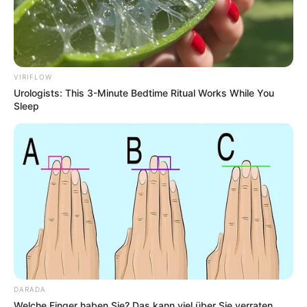
Saunalandschaft an der Nordseeküste gibt es mit
Dschungelgrotte, Räuberinsel und zahlreichen
Rutschen viele Bade- und Abenteuermöglichkeiten.
Weitere Informationen mit der Internetsuche:
Nordse
etherme Bensersiel
.
VIRIFLOW
Urologists: This 3-Minute Bedtime Ritual Works While You
Seeburger See - Der auf natürliche Weise
Sleep
entstandene, zwischen
Duderstadt
und
Göttingen
liegende See wird auch als das Auge des
Eichsfeldes bezeichnet. Er ist ein beliebtes
Ausflugs- und Freizeitziel mit Naturseebad,
Bootsverleih, Restaurant, Abenteuerspielplatz,
Natur-Informationszentrum und vielem mehr.
Informationen unter
de.wikipedia.org/
wiki/Seeburger
See
.
Thalassozentrum ahoi in Cuxhaven -
Meeresbrandung auch bei Ebbe und im Winter, das
DARADA
gibt es unmittelbar am Badestrand von Cuxhaven
Welche Finger haben Sie? Das kann viel über Sie verraten