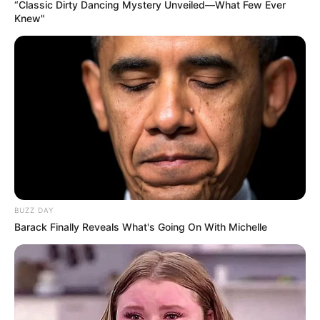
“Classic Dirty Dancing Mystery Unveiled—What Few Ever
ein großes Außenbecken. Im Wellnessbereich kann
Knew"
hingegen ein traditionelles türkisch/orientalisches
Dampfbad oder eine Rasul-Zeremonie genossen
werden. Informationen unter
Friesenbad Emden
.
Sole-Therme Bad Harzburg - Baden in einer
Thermalquelle mit Innen- und Außenbecken sowie
einem großen Saunabereich in Bad Harzburg im
Harz. Informationen unter
Sole-Therme Bad Harzbur
g
.
Salztherme SaLü in Lüneburg - In dem Salzwasser
des Sole-Erlebnisbades bieten 4 Themenwelten
BUZZ DAY
Erholung, Spaß, Fitness und Vergnügen für die
Barack Finally Reveals What's Going On With Michelle
ganze Familie. Informationen unter
www.kurzentru
m.de
.
Celler Badeland - Fun und Action können die
Besucher in dem 40.000 m² großen Freizeitbad