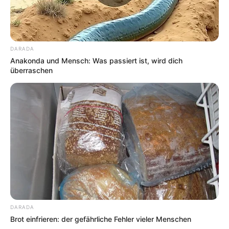
nau
.
Sehusa Wasserwelt in Seesen - Bei bis zu 32 °C
Wassertemperatur können die Gäste in dem
DARADA
Erlebnisbad der Harzregion ihre Freizeit sowohl mit
Anakonda und Mensch: Was passiert ist, wird dich
Spiel, Spaß und Sport als auch mit Entspannung
überraschen
und Wellness verbringen. Informationen unter
www.
sehusa-wasserwelt.de
.
Salztal-Paradies Bad Sachsa - In dem Freizeit- und
Erlebnisbad erwartet eine 5.000 ²m große
Badelandschaft mit Reifenrutsche,
Wildwasserkanal, Wellenbecken und vielen mehr
die Besucher. Informationen unter
www.salztal-para
dies.de
.
Vitamar Bade- und Saunaspaß Bad Lauterberg -
Groß und Klein können im Wellenbecken mit 1
DARADA
Meter hohen Brandungswellen, im 1.000 m² großen
Brot einfrieren: der gefährliche Fehler vieler Menschen