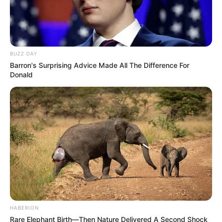
und Schwarzen Berge. Diese sind beliebte
Naherholungsgebiete mit Wander-, Fahrrad- und
Reitwegen, mit Badeseen, Freibädern und
Schwimmbädern sowie mit Kletterparks und
BUZZ DAY
Spielplätzen. Informationen hierzu gibt es auf der
Barron's Surprising Advice Made All The Difference For
Vereinshomepage Regionalpark Rosengarten e. V.
Donald
unter
www.regionalpark-rosengarten.de
.
Allwetterbad in Osterholz-Scharmbeck - Das
Freizeitbad mit angeschlossener Gastronomie ist im
Winter ein Hallenbad, das bei schönem Wetter im
Sommer zu einem Freibad wird. Hierfür sorgt ein
einschiebbares Cabriodach. Darüber hinaus gibt es
mehrere Becken mit bis zu 32 °C warmen Wasser,
zu denen auch im Winter ein Außenbecken mit
Sprudeldüsen gehört, und einen Saunabereich.
Informationen unter
www.allwetterbad.de
.
HABERION
Naturbad Zeven - Ein Regenerationsbecken sorgt
Rare Elephant Birth—Then Nature Delivered A Second Shock