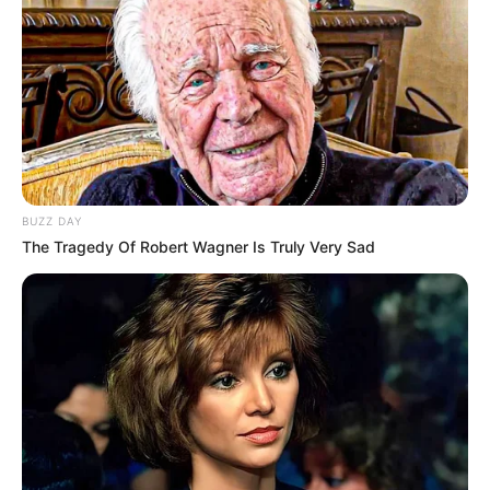
Erlebnisbecken, eine Riesenrutsche, ein
Kleinkindbecken und eine Saunalandschaft. Die
Wassertemperaturen liegen um die 30 °C. Im
Sommer kann außerdem die Liegewiese nebst
weiteren Sportangeboten genutzt werden.
Informationen unter
www.freizeitbad-die-insel.de
.
Jod-Sole-Therme in Bad Bevensen - Beim das
ganze Jahr möglichen Baden im Heilwasser der
BUZZ DAY
Jod-Sole-Therme stehen Ruhe, Entspannung und
The Tragedy Of Robert Wagner Is Truly Very Sad
Gesundheit im Vordergrund. Zu der Badelandschaft
mit seiner Wassertemperatur von 34 °C gehören
zwei Innenbecken, ein Außenbecken und ein
großzügiger Saunabereich. Informationen unter
ww
w.jod-sole-therme.eu
.