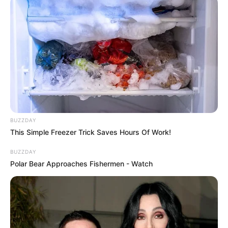
Badestrand Inselsee Scharnebeck
Vor den Toren von Lüneburg kann neben
dem Elbe-Seitenkanal ein beliebtes
naturnahes Badeziel mit weißem
Sandstrand besucht werden.
Freibad in Syke
Unmittelbar neben dem Freilichtmuseum
von Syke kann in dieser südlich von
BUZZDAY
Bremen liegenden Stadt das Freibad
This Simple Freezer Trick Saves Hours Of Work!
besucht werden - und das sogar kostenlos.
BUZZDAY
Polar Bear Approaches Fishermen - Watch
Erlebnisbäder und Bademöglichkeiten in ganz
Niedersachsen und ganz Deutschland finden: