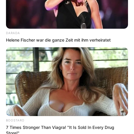
angelegtes Freizeit- und Erholungsbad mit Innen-
und Außenbecken, 50-Meter-Rutsche, 25-Meter-
Bahnen, Kinderbecken und einem 33°C warmen
Sole-Becken. Informationen unter
www.wendlandth
DARADA
erme.de
.
Helene Fischer war die ganze Zeit mit ihm verheiratet
Soestebad Cloppenburg - Im Soestebad gibt es
Schwimm- und Badespaß für die ganze Familie mit
tollen Wasserattraktionen, inklusive einer 95m-
Riesenwasserrutsche und einem Außenbecken.
Außerdem hat täglich eine Textilsauna geöffnet.
Informationen unter
www.soestebad.de
.
Freizeitbad Dümmer - Am Dümmer gibt es nicht nur
kinderfreundliche Sandstrände mit sehr flachem
Wasser, sondern auch ein Freizeitbad mit
Schwimmhalle, Saunalandschaft und Freibereich.
BOOSTARO
Informationen unter
www.freizeitbad-duemmer.de
.
7 Times Stronger Than Viagra! "It Is Sold In Every Drug
Store!"