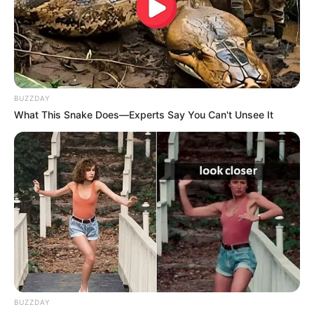
viele Bademöglichkeiten. Hierzu gehören das ganze
Jahr über das Wellenbad nebst Wellnessbereich
und das Hallenbad. Im Sommer können außerdem
der Badepark und mehrere Badestellen mit
Sandstrand am Zwischenahner Meer und am
Woldsee aufgesucht werden. Informationen unter
Ba
BUZZDAY
demöglichkeiten Bad Zwischenahn
.
What This Snake Does—Experts Say You Can't Unsee It
Familien- und Freizeitbad de Baalje in Aurich - Das
de Baalje ist ein Familien- und Freizeitbad in Aurich
mit Sport-, Fitness- und Saunaangeboten. Im
Sommer lockt außerdem ein großes Außenbecken
die Besucher an. Kurzinformationen unter
Freizeitba
d de Baalje
.
Friesenbad in Emden - Körper und Seele können in
dieser Therme bei Sauna, Erlebnisbad und
Wellness frische Energie tanken. Es gibt zum
Beispiel ein Sportbecken, ein Erlebnisbecken, ein
BUZZDAY
Kleinkindbecken, ein Lehrbecken und im Sommer