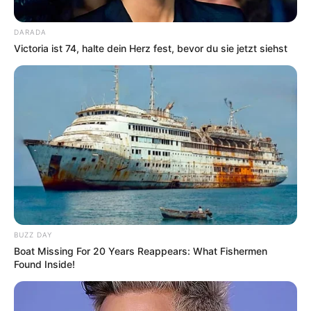
DARADA
Victoria ist 74, halte dein Herz fest, bevor du sie jetzt siehst
Ferienwohnungen, Ferienhäuser und Unterkünfte gibt
es unter
www.tourist-online.de
Das Wissen, das die Bauern schon seit Jahrtausenden
BUZZ DAY
bei der Tier- und Pflanzenzucht anwenden, hatte
Boat Missing For 20 Years Reappears: What Fishermen
Charles Darwin 1858 der universitären Welt gelehrt. Die
Found Inside!
mussten die Abstammungslehre ja endlich auch mal
lernen.