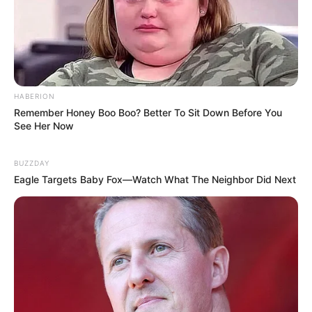
erleben, mit Superrutschen, spritzigen
Wasserspielen und mehreren Badebecken.
Informationen unter
www.celler-badeland.de
.
Badeparadies Eiswiese in Göttingen - Auch wenn
das Sport- und Freizeitbad Eiswiese heißt, geht es
dort nicht eisig sondern eher sehr warm zu. Es gibt
HABERION
Remember Honey Boo Boo? Better To Sit Down Before You
zwei Schwimmhallen, einen Saunabereich, ein
See Her Now
Solebad, ein Babybecken und ein Außenbecken.
Informationen unter
www.badeparadies.de
.
BUZZDAY
Hufeland Therme Bad Pyrmont - Als Heil- und
Eagle Targets Baby Fox—Watch What The Neighbor Did Next
Erlebnisbad im
Weserbergland
ist die Hufeland
Therme ein Inbegriff für Entspannung auf luxuriöse
Art. Sie besitzt eine Sole-Schwimmlandschaft mit
Erlebnisbecken, großem Innen- und Außenbecken,
Sprudelbänke, Strömungskanal und Hot-Whirlpool.
Informationen unter
www.hufeland-therme.de
.
Wasserparadies Hildesheim - Mit Badeparadies,