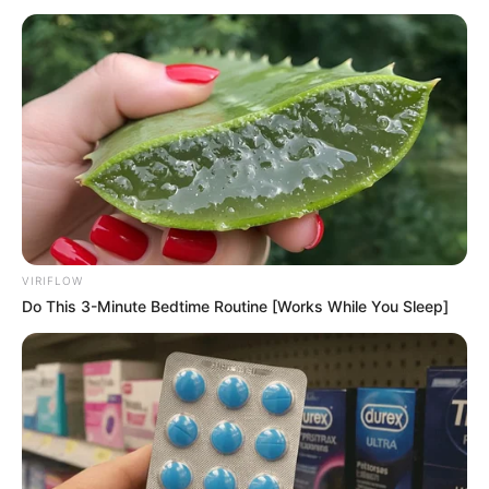
Heidesee in Holdorf
Mit seinem feinen weißen Sandstrand ist
der Heidesee in Holdorf an warmen
Sommertagen ein sehr beliebter Badesee.
Naturbad Fümmelsee in Wolfenbüttel
Am westlichen Stadtrand von Wolfenbüttel
kann im Sommer ein Badesee mit allen
Annehmlichkeiten eines Freibads
aufgesucht werden.
VIRIFLOW
Do This 3-Minute Bedtime Routine [Works While You Sleep]
Oberharzer Wasserregal
Hierbei handelt es sich um ein
umfangreiches System zur Umleitung und
Speicherung von Wasser, das Wasserräder
in den Bergwerken des Oberharzer Bergbaus antrieb. Es
gehört zu den größten für den Bergbau entwickelten