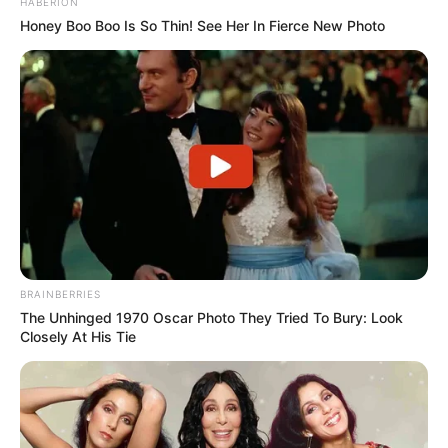
Ausflugsziele, Sehenswürdigkeiten,
HABERION
Freizeitangebote und Museen im Umkreis von
Honey Boo Boo Is So Thin! See Her In Fierce New Photo
Königswinter:
Umkreissuche Tourismus Königswinter
Museen in und um Königswinter
Kinderausflugsziele für Königswinter
Kindergeburtstag feiern
Schlösser und Burgen in und um Königswinter
Tagesausflugsziele für Königswinter
Bademöglichkeiten
BRAINBERRIES
The Unhinged 1970 Oscar Photo They Tried To Bury: Look
Wandern
Closely At His Tie
Kinoprogramm
Angebote für Behinderte
Aussichtstürme