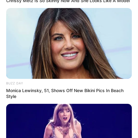
Chrissy Metz Is So Skinny Now And She Looks Like A Model
Lageplan als
größere Karte zeigen
.
BUZZ DAY
Monica Lewinsky, 51, Shows Off New Bikini Pics In Beach
Style
Deutschlandweit Veranstaltung kostenlos
eintragen: