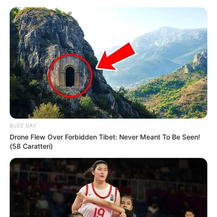
Königswinter - Burg Drachenfels im Siebengebirge
Königswinter
Veranstaltungen
Hotels
BUZZ DAY
Drone Flew Over Forbidden Tibet: Never Meant To Be Seen!
(58 Caratteri)
«
zurück
Königswinter