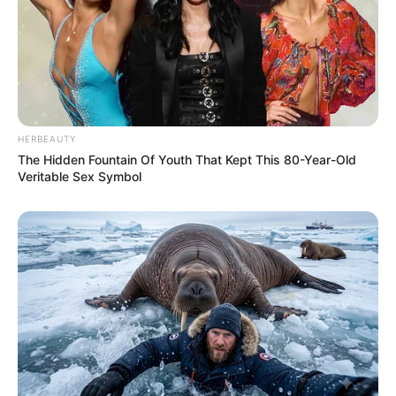
Kletterparks
Tier- und Zooparks
Ausflug mit der Bahn
Fremdenverkehrsamt und Tourist Information
HERBEAUTY
Hotels in Königswinter:
The Hidden Fountain Of Youth That Kept This 80-Year-Old
Veritable Sex Symbol
Hotels in Königswinter
Hotels in Königswinter, der Urlaubsregion
am Rhein und am Siebengebirge, auf
Hotel.de suchen und online buchen.
Hotel Königswinter
hier
buchen