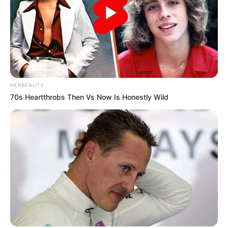
HERBEAUTY
70s Heartthrobs Then Vs Now Is Honestly Wild