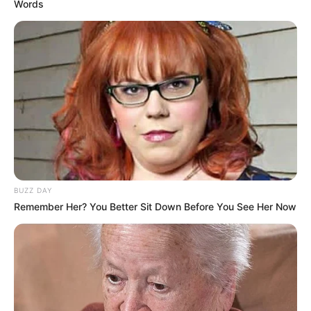
Dieses Ausflugsziel auf der Landkarte
Words
Auswahl von Veranstaltungen in Königswinter
und Umgebung:
Pützchens Markt in Bonn
Im Bonner Ortsteil Pützchen-Bechlinghoven kann
auch dieses Jahr wieder das größte Volksfest im
BUZZ DAY
Rheinland besucht werden. Am Freitag startet das
Remember Her? You Better Sit Down Before You See Her Now
Fest üblicherweise mit einem Festumzug, bei dem
unter anderem historische Fahrzeuge zu sehen sind
und Musikkapellen sowie Traditionsvereine
teilnehmen.
Stadt/Ort: Bonn