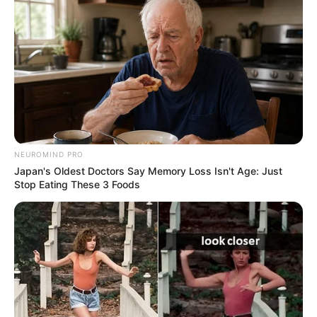
Oberrhein
Ab Basel fließt der Rhein durch die
Oberrheinische Tiefebene, der wärmsten
Region Deutschlands. Deshalb spielen
hier der Obst- und Weinanbau eine große Rolle. Neben
historischen Städten gibt es in der meist sehr flachen
Landschaft viele prunkvolle Schlösser zu sehen. Wir
haben die große Oberrheinregion in einen
südlichen Teil
und einen
nördlichen Teil
gegliedert.
NEUROMIND PRO
Japan's Oldest Doctors Say Memory Loss Isn't Age: Just
Mittelrhein
Stop Eating These 3 Foods
Ab Bingen wird die Landschaft besonders
spektakulär. Hier hat sich der Fluss in
Jahrmillionen durch das aufsteigende
Rheinische Schiefergebirge gegraben. Das zum Teil unter
dem Schutz der UNESCO stehende Tal ist mit seinen
felsigen Berghängen und mehr als 60 Burgen und
Schlössern sowie an den Hängen klebenden