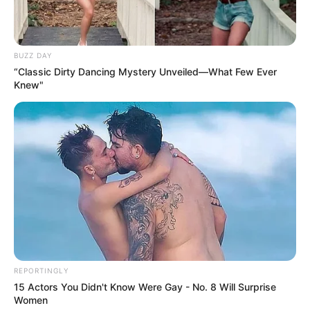
Weinbauernstädtchen einzigartig und der schönste Teil
dieses berühmten Stromes.
Niederrhein
BUZZ DAY
“Classic Dirty Dancing Mystery Unveiled—What Few Ever
Die im Westen von Nordrhein-Westfalen
Knew"
liegende, an den Niederlanden
angrenzende flache Region des
Rheinlandes
am Niederrhein gehört mit ihren regionalen
Eigenheiten ebenfalls zu den beliebten Urlaubs- und
Reisezielen in Deutschland.
REPORTINGLY
15 Actors You Didn't Know Were Gay - No. 8 Will Surprise
Women