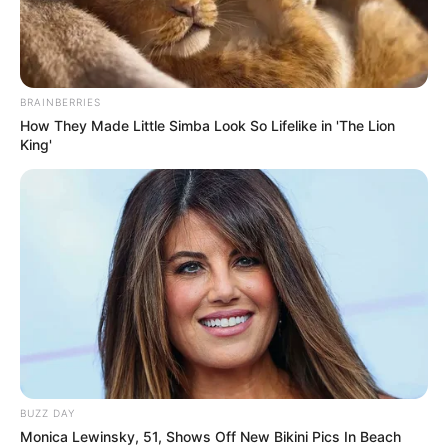
BRAINBERRIES
How They Made Little Simba Look So Lifelike in 'The Lion
King'
Fußgängerbrücke in Bad Säckingen
am Hochrhein und
BUZZ DAY
das Mittelrheintal bei
Bacharach
Monica Lewinsky, 51, Shows Off New Bikini Pics In Beach