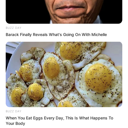
Smartphone Startseite
BUZZ DAY
Barack Finally Reveals What's Going On With Michelle
Suchen:
Auf einigen Seiten dieses Projektes sind Affiliate-
Angebote integriert. Wenn etwas darüber gebucht oder
gekauft wird, ist das eine Unterstützung, ohne dass sich
BUZZ DAY
dadurch der Preis ändert.
When You Eat Eggs Every Day, This Is What Happens To
Your Body