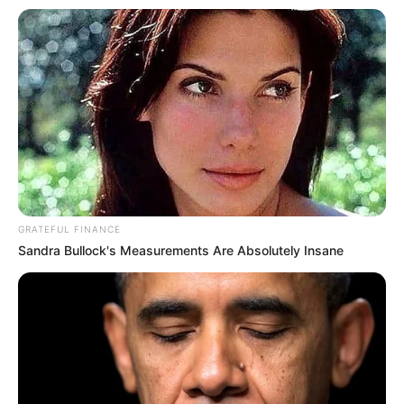
Ferienwohnungen, Ferienhäuser und Unterkünfte gibt
es unter
www.tourist-online.de
Kauf- und Lesetipps:
Reiseführer Rhein
GRATEFUL FINANCE
Wäre es nicht besser, wenn sich die Präsidenten und
Sandra Bullock's Measurements Are Absolutely Insane
Generäle mit Knüppeln gegenseitig erschlagen würden,
statt mit ihren Herdenarmeen so viele andere Menschen
zu ermorden?
weitere Kalauer
Quermania folgen:
Impressum & Kontakt