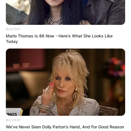
Region Städte Deutschland, einschließlich Wanderkarten
und Straßenkarten, stellen wir auch die
Bestseller auf
dem Büchermarkt
vor.
Diese Seite unterstützt die Arbeit an unserem
Online-
BUZZDAY
Reiseführer über Deutschland
. Hier gibt es Informationen
Marlo Thomas Is 86 Now - Here's What She Looks Like
Today
zur
Notwendigkeit von Werbung
, zu Affiliate-Links und
zum
Tourismusmarketing
auf unseren Seiten.
Deutschlandweit Veranstaltung kostenlos
eintragen:
BUZZDAY
We’ve Never Seen Dolly Parton's Hand, And For Good Reason