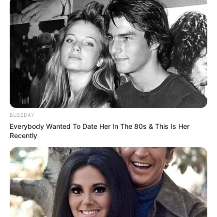
Weitere Reiseführer als App für Smartphones und
als PDF-Datei für alle Geräte zum kostenlosten
runterladen bei
www.nelles-verlag.de/reisefuehrer-k
ostenlos
.
BUZZDAY
Everybody Wanted To Date Her In The 80s & This Is Her
Recently
Ferienwohnungen, Ferienhäuser und Unterkünfte gibt
es unter
www.tourist-online.de
Neben den Reiseführern und dem Kartenmaterial für die