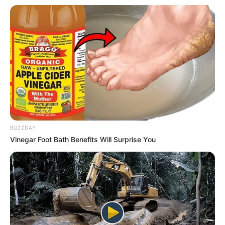
Kapitalanlagen:
Wer sein Geld mit guter Rendite anlegen möchte und
dabei Fehler vermeiden will, der findet hier
Tipps für
effektive Kapitalanlagen
.
Früher zog man in den Krieg, damit in den
Geschichtsbüchern was steht. Heute gibt's nur noch
Bürokratie, Steuern und Sonderversagen.
BUZZDAY
weitere Kalauer
Vinegar Foot Bath Benefits Will Surprise You
Quermania folgen:
Impressum & Kontakt
Smartphone Startseite