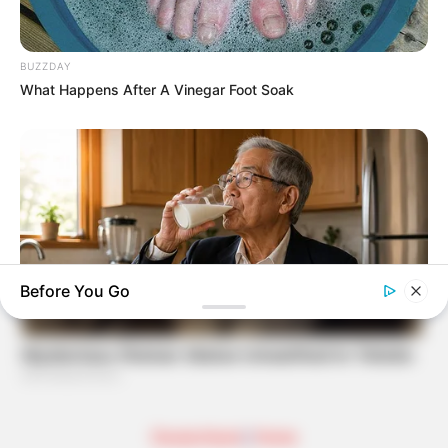
BUZZDAY
What Happens After A Vinegar Foot Soak
Before You Go
NEUROMIND PRO
Japan's Greatest Doctors Say Memory Loss Isn't Age: Just
Stop Drinking These 3 Beverages
Deutschland
|
Home