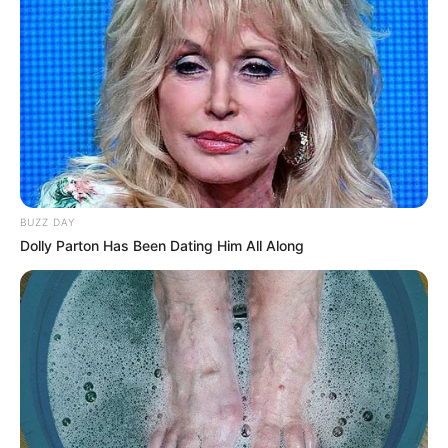
BUZZ DAY
Dolly Parton Has Been Dating Him All Along