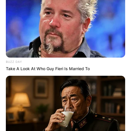
BUZZ DAY
Take A Look At Who Guy Fieri Is Married To