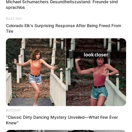
Michael Schumachers Gesundheitszustand: Freunde sind
sprachlos
BUZZ DAY
Colorado Elk's Surprising Response After Being Freed From
Tire
Es werden alle
sehenswerten Städte in Deutschland
und
darunter die
10 schönsten Städte
vorgestellt. Hierzu
gehören die
attraktivsten Kurstädte
, die
romantischsten
Städte
und die
schönsten Kleinstädte
.
Weitere kostenlose Reiseführer aus der ganzen
Welt:
Reiseführer aus verschiedenen Teilen der Welt als
BUZZDAY
PDF-Datei zum kostenlosten runterladen bei
www.a
“Classic Dirty Dancing Mystery Unveiled—What Few Ever
Knew"
meropa.de/service/reisefuehrer
.