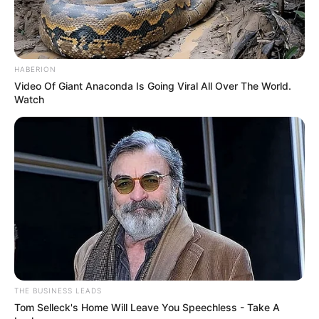
Suchen:
HABERION
Video Of Giant Anaconda Is Going Viral All Over The World.
Watch
Auf einigen Seiten dieses Projektes sind Affiliate-
Angebote integriert. Wenn etwas darüber gebucht oder
gekauft wird, ist das eine Unterstützung, ohne dass sich
dadurch der Preis ändert.
THE BUSINESS LEADS
Tom Selleck's Home Will Leave You Speechless - Take A