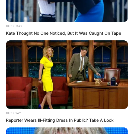
BUZZ DAY
Kate Thought No One Noticed, But It Was Caught On Tape
BUZZDAY
Reporter Wears Ill-Fitting Dress In Public? Take A Look