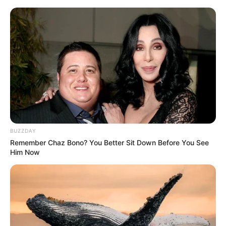
Reiseführer (auch Onlinereiseführer), Bücher,
Tickets und Reiseleiter
Puzzle
Kostenlose Reiseführer
kostenlose Kataloge bestellendie Region
BUZZDAY
Remember Chaz Bono? You Better Sit Down Before You See
Him Now
Bald ist Mariä Himmelfahrt: Sonnabend, den 15.08.2026
Auf dieser Seite verweisen wir auf Reiseführer, die bei
Amazon
als
Reiseliteratur im Buchformat
und auch als
Kartenmaterial für die
Tourismusregion Städte
Deutschland
erworben werden können. Hierbei kann