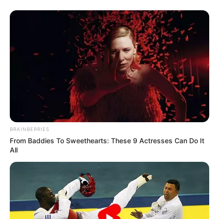
Wer sein Geld mit guter Rendite anlegen möchte und
dabei Fehler vermeiden will, der findet hier
Tipps für
effektive Kapitalanlagen
.
Früher zog man in den Krieg, damit in den
Geschichtsbüchern was steht. Heute gibt's nur noch
Bürokratie, Steuern und Sonderversagen.
weitere Kalauer
BRAINBERRIES
From Baddies To Sweethearts: These 9 Actresses Can Do It
Quermania folgen:
Impressum & Kontakt
All
Smartphone Startseite