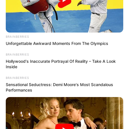
Suchen:
BRAINBERRIES
Unforgettable Awkward Moments From The Olympics
Auf einigen Seiten dieses Projektes sind Affiliate-
BRAINBERRIES
Angebote integriert. Wenn etwas darüber gebucht oder
Hollywood's Inaccurate Portrayal Of Reality – Take A Look
Inside
gekauft wird, ist das eine Unterstützung, ohne dass sich
dadurch der Preis ändert.
BRAINBERRIES
Sensational Seductress: Demi Moore's Most Scandalous
Performances