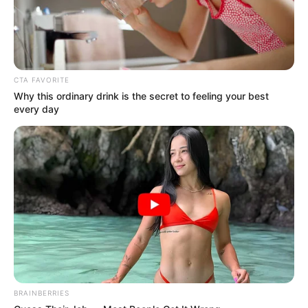
darunter die
10 schönsten Städte
vorgestellt. Hierzu
gehören die
attraktivsten Kurstädte
, die
romantischsten
Städte
und die
schönsten Kleinstädte
.
CTA FAVORITE
Why this ordinary drink is the secret to feeling your best
every day
Weitere kostenlose Reiseführer aus der ganzen
Welt:
Reiseführer aus verschiedenen Teilen der Welt als
PDF-Datei zum kostenlosten runterladen bei
www.a
meropa.de/service/reisefuehrer
.
Weitere Reiseführer als App für Smartphones und
als PDF-Datei für alle Geräte zum kostenlosten
runterladen bei
www.nelles-verlag.de/reisefuehrer-k
ostenlos
.
BRAINBERRIES