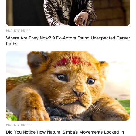
Ostsee
und
Allgäu
Hier gibt es eine Auswahl online buchbarer
Hotels,
Region Trockenborn-Wolfersdorf
und
Ferienwohnun
gen in Deutschland
BRAINBERRIES
Where Are They Now? 9 Ex-Actors Found Unexpected Career
Hinweise zum
Fremdenverkehrsamt bzw. zur Tourist
Paths
information Trockenborn-Wolfersdorf
Auflistung von
Gaststätten in Trockenborn-Wolfersd
orf
mit Bewertungen
Online können
Tickets für Stadtführungen in Trocken
born-Wolfersdorf
erworben werden
Eventuell auch für Trockenborn-Wolfersdorf aber mit
Sicherheit für viele der interessantesten Touristenziele in
Deutschland können auch kostenlose Reiseführer und
Urlaubskataloge angefordert werden. Hierzu auf die
BRAINBERRIES
Seiten von
alleziele.de
gehen.
Did You Notice How Natural Simba’s Movements Looked In