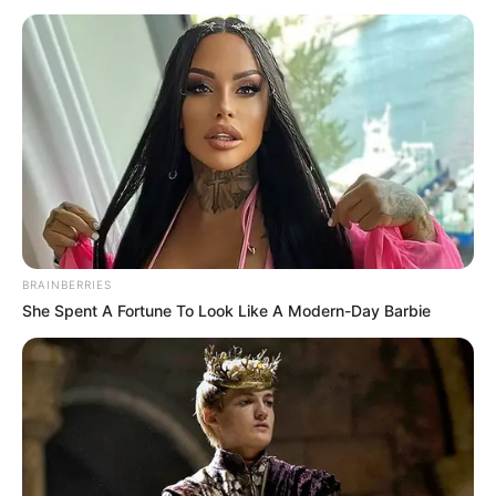
Reiseführer bei Amazon für Trockenborn-
Wolfersdorf und Oberland:
Folgendes kann für touristische Informationen über
Trockenborn-Wolfersdorf und Umgebung bei Amazon
gesucht und gekauft werden:
Reiseführer Trockenborn-
Wolfersdorf
,
Reiseführer Oberland
und
Landkarte bzw.
Stadtplan Trockenborn-Wolfersdorf
BRAINBERRIES
Weitere Reisetipps, Übernachtungsmöglichkeiten
She Spent A Fortune To Look Like A Modern-Day Barbie
und Angebote:
Unser Onlinereiseführer mit
Sehenswürdigkeiten un
d Ausflugszielen für die Region Trockenborn-Wolfer
sdorf
Reiseführer für die beliebtesten Reiseziele in
Deutschland:
Berlin
,
Hamburg
,
München
,
Dresden
,