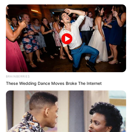
Reiseführer (auch Onlinereiseführer), Bücher,
Tickets und Reiseleiter
Puzzle
Kostenlose Reiseführer
BRAINBERRIES
These Wedding Dance Moves Broke The Internet