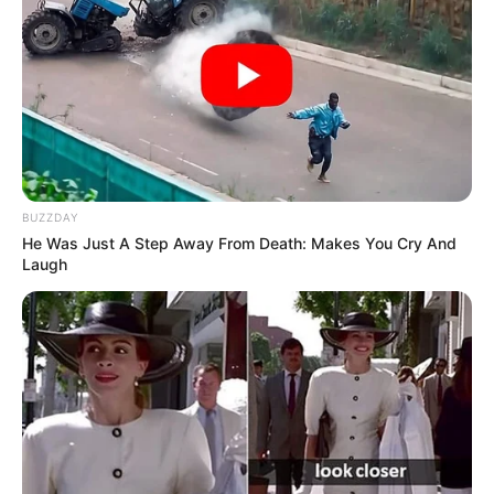
Lageplan als
größere Karte zeigen
.
Deutschlandweit Veranstaltung kostenlos
eintragen:
BUZZDAY
He Was Just A Step Away From Death: Makes You Cry And
Laugh
Das Wissen, das die Bauern schon seit Jahrtausenden
bei der Tier- und Pflanzenzucht anwenden, hatte
Charles Darwin 1858 der universitären Welt gelehrt. Die
mussten die Abstammungslehre ja endlich auch mal