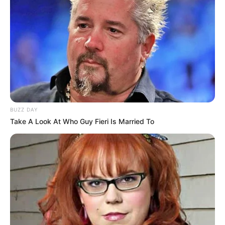
Aussichtstürme
Kletterparks
Tier- und Zooparks
Ausflug mit der Bahn
Fremdenverkehrsamt und Tourist Information
Hotel Chemnitz
hier
buchen
BUZZ DAY
Take A Look At Who Guy Fieri Is Married To
Lage des Botanischen Gartens in Chemnitz:
Hier kann die
Route zu diesem Ausflugsziel
berechnet
werden
, auch vom
aktuellen Standort
aus
. Außerdem
bieten wir die GPS-Daten als Wegpunkt zum
Download