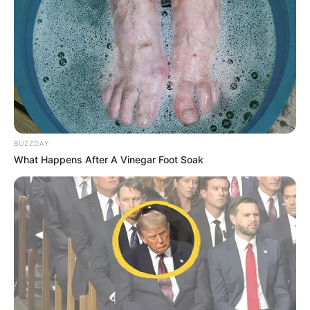
BUZZDAY
What Happens After A Vinegar Foot Soak