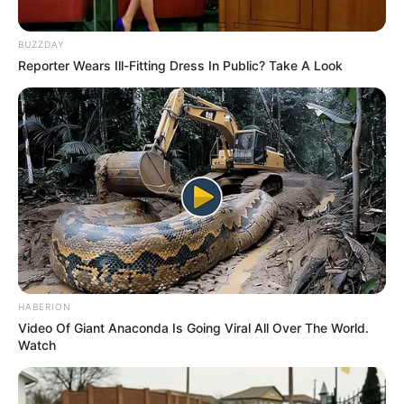
BUZZDAY
Reporter Wears Ill-Fitting Dress In Public? Take A Look
HABERION
Video Of Giant Anaconda Is Going Viral All Over The World.
Watch