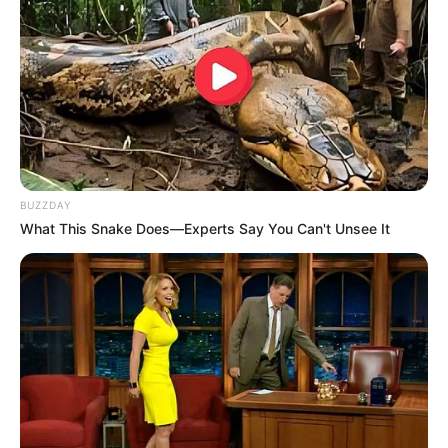
BUZZDAY
What This Snake Does—Experts Say You Can't Unsee It