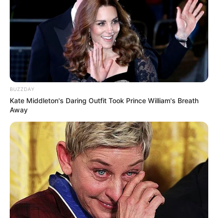
BUZZDAY
Kate Middleton's Daring Outfit Took Prince William's Breath
«
zurück
Chemnitz
weiter
»
Away
Fotos: Dirk Liesch und
Kolossos
-
CC BY-SA
Heute ist Hohes Friedersfest (in Augsburg ein Feiertag):
Sonnabend, der 08.08.2026
Zwar ist der Botanische Garten von Chemnitz im
Vergleich mit den meisten anderen Anlagen dieser Art
etwas klein, aber es gibt trotzdem sehr viel zu sehen.