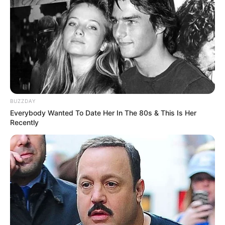
verlangt.
Weitere Informationen über den Botanischer
Garten in Chemnitz:
de.wikipedia.org/
wiki/
Botanischer Garten Chemnitz
Dieses Ausflugsziel auf der Landkarte mit Parkplätz
BUZZDAY
en und Routenplaner
Everybody Wanted To Date Her In The 80s & This Is Her
Recently
Hotels in Chemnitz:
Hotels in Chemnitz
Hotels in Chemnitz auf Hotel.de suchen und
online buchen.