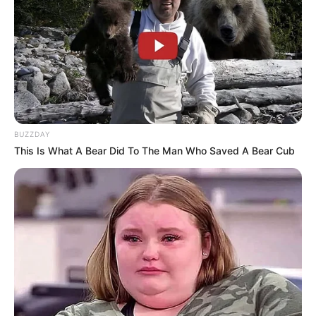
BUZZDAY
This Is What A Bear Did To The Man Who Saved A Bear Cub