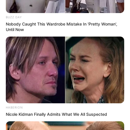
lernen.
weitere Kalauer
BUZZ DAY
Nobody Caught This Wardrobe Mistake In 'Pretty Woman',
Until Now
Quermania folgen:
Impressum & Kontakt
Smartphone Startseite
Suchen:
HABERION
Nicole Kidman Finally Admits What We All Suspected
Auf einigen Seiten dieses Projektes sind Affiliate-