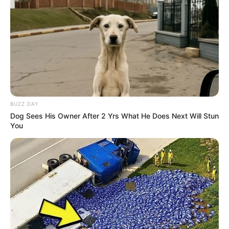
BUZZ DAY
Dog Sees His Owner After 2 Yrs What He Does Next Will Stun
You