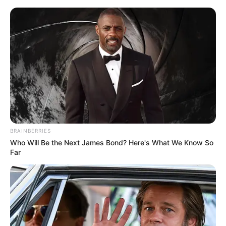
Freibad Schwarzburg im Schwarzatal
Saalfeld-Rudolstadt
Thüringer Wald
BRAINBERRIES
Who Will Be the Next James Bond? Here's What We Know So
Far