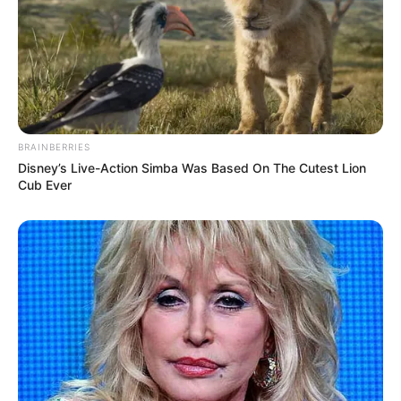
mussten die Abstammungslehre ja endlich auch mal
lernen.
weitere Kalauer
Quermania folgen:
Impressum & Kontakt
BRAINBERRIES
Smartphone Startseite
Disney’s Live-Action Simba Was Based On The Cutest Lion
Cub Ever
Suchen: