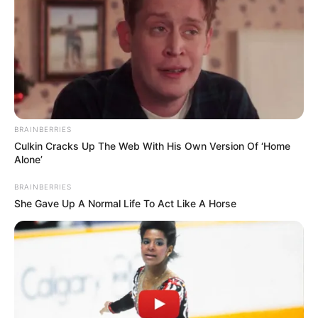
Wanderung zum
Schloss
kombiniert werden. Direkt hinter
dem Bad führt der Mariannensteg über die Schwarza. Von
dort kann auf mehreren steilen Pfaden hinaufgewandert
werden, während direkt am Fluss ein Wanderweg in den
unteren Ort von Schwarzburg mit dem Forstbotanischen
Garten führt.
BRAINBERRIES
Hotels in Schwarzburg und Umgebung:
Culkin Cracks Up The Web With His Own Version Of ‘Home
Alone’
Hotels in Schwarzburg
BRAINBERRIES
Hotels in Schwarzburg und in der
She Gave Up A Normal Life To Act Like A Horse
umliegenden Urlaubsregion des Thüringer
Waldes auf Hotel.de suchen und online
buchen.
Badeziele, Sehenswürdigkeiten, Freizeitangebote
und Museen im näheren und weiteren Umkreis von