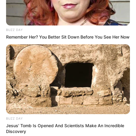
BUZZ DAY
Remember Her? You Better Sit Down Before You See Her Now
BUZZ DAY
Jesus' Tomb Is Opened And Scientists Make An Incredible
Discovery