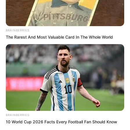
Das Freibad von Schwarzburg (Erreichbar über den
Wanderparkplatz in Richtung Sitzendorf) als Markierung
und mit
Parkplätzen
auf dem Stadtplan bzw. der
Landkarte von OpenStreetMap:
BRAINBERRIES
The Rarest And Most Valuable Card In The Whole World
BRAINBERRIES
10 World Cup 2026 Facts Every Football Fan Should Know
Lageplan als
größere Karte zeigen
.