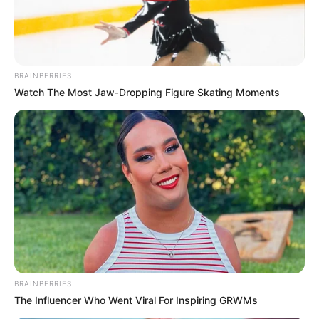
Freibad Schwarzburg:
Umkreissuche Tourismus Schwarzburg
Museen in und um Schwarzburg
BRAINBERRIES
Watch The Most Jaw‑Dropping Figure Skating Moments
Kinderausflugsziele für Schwarzburg
Kindergeburtstag feiern
Schlösser und Burgen in und um Schwarzburg
Tagesausflugsziele für Schwarzburg
Bademöglichkeiten
Wandern
Ausflug mit der Bahn
Kinoprogramm
Angebote für Behinderte
BRAINBERRIES
The Influencer Who Went Viral For Inspiring GRWMs
Fremdenverkehrsamt und Tourist Information