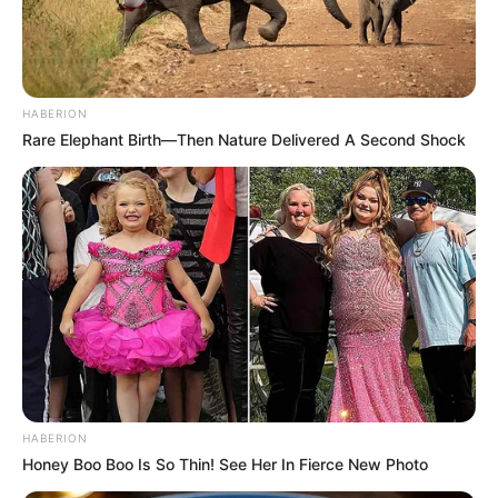
HABERION
Rare Elephant Birth—Then Nature Delivered A Second Shock
HABERION
Honey Boo Boo Is So Thin! See Her In Fierce New Photo