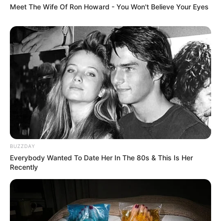
Meet The Wife Of Ron Howard - You Won't Believe Your Eyes
lernen.
weitere Kalauer
Quermania folgen:
Impressum & Kontakt
Smartphone Startseite
Suchen:
BUZZDAY
Everybody Wanted To Date Her In The 80s & This Is Her
Recently