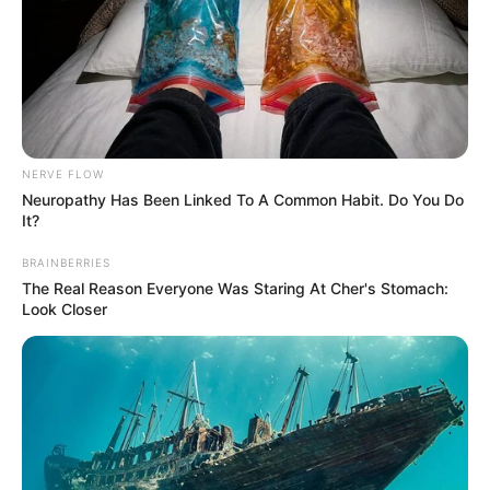
Auf einigen Seiten dieses Projektes sind Affiliate-
Angebote integriert. Wenn etwas darüber gebucht oder
gekauft wird, ist das eine Unterstützung, ohne dass sich
dadurch der Preis ändert.
NERVE FLOW
Neuropathy Has Been Linked To A Common Habit. Do You Do
It?
BRAINBERRIES
The Real Reason Everyone Was Staring At Cher's Stomach:
Look Closer