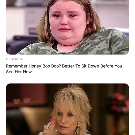
Schloss Wespenstein in Gräfenthal - Im Jahr 1541
erbautes Schloss des Grafen Sebastian von
Pappenheim. Informationen unter
www.schloss-wes
penstein.de
.
Saale Radwanderweg - 427 Kilometer langer
Radwanderweg von der Quelle der Saale im
Fichtelgebirge bis zu dessen Mündung in die Elbe
HABERION
bei Magdeburg. Informationen unter
www.saale-rad
Remember Honey Boo Boo? Better To Sit Down Before You
weg.de
.
See Her Now
Saalemaxx in Rudolstadt - Das Erlebnisbad mit
Wellenbad und Wasserrutschen bietet Badespaß für
Groß und Klein. Informationen unter
www.saalemax
x.de
.
Haflingergestüt in Meura - Reiterferien oder einfach
nur Besichtigungen im größten Haflinger Gestüt
Europas. Informationen unter
www.haflinger-in-meur