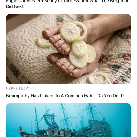
Eagle Catches Pet Bunny In Yard -Watch What The Neighbor
Grenzbahnhof-Museum Probstzella befindet sich auf
Did Next
halber Strecke zwischen Berlin und München im
alten Bahnhofsgebäude (Baujahr 1885). Der
Bahnhof Probstzella war zwischen 1949 und 1990
eine DDR-Grenzstation. Annähernd zwanzig
Millionen Reisende wurden hier von
Paßkontrolleuren und Zöllnern kontrolliert,
gedemütigt, schikaniert. Die Ausstellung klärt auf
über die in der DDR verweigerte Ausreisefreiheit.
Über das schikanöse Kontrollregime an der Grenze.
Über das Wesen der DDR-Westgrenze als Mauer
eines Gefängnisstaates. Sie erzählt von
NERVE FLOW
gescheiterten und geglückten Fluchtversuchen über
Neuropathy Has Linked To A Common Habit. Do You Do It?
den Grenzbahnhof Probstzella. Sie veranschaulicht
die Bahnhofsgeschichte von 1945 bis 1990. In
unmittelbarer Nähe des Museums befinden sich
weitere Ausstellungen zur DDR-Westgrenze: Im
Grenzturm Hopfsberg die Ausstellung ”Täter, Opfer,
Mitläufer“ und die Ausstellung ”Lebenslinie