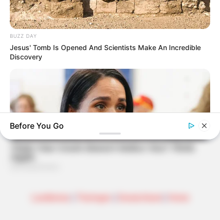
BUZZ DAY
Jesus' Tomb Is Opened And Scientists Make An Incredible
Discovery
Before You Go
BUZZDAY
Landkreise
|
Thüringen
|
Deutschland
|
Home
Meghan Markle's Daughter All Grown Up — See Her Now!