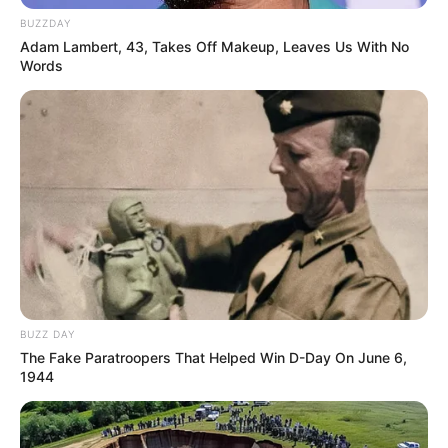
Wandergebieten des Thüringer
BUZZDAY
Schiefergebirges umgeben ist, als Stadt im Tal der sieben
Adam Lambert, 43, Takes Off Makeup, Leaves Us With No
Täler bezeichnet wird und einige Sehenswürdigkeiten
Words
besitzt.
Schloss Friedensburg
Die sehr gut erhaltene, auf einem Berg
stehende ehemalige Grafen- und
Fürstenburg ist die attraktivste
Sehenswürdigkeit in der Stadt Leutenberg.
Altvaterturm
Schöner Aussichtsturm nahe des
BUZZ DAY
Rennsteigs, welcher 2004 fertiggestellt
The Fake Paratroopers That Helped Win D-Day On June 6,
wurde und trotzdem irgendwie ein
1944
historisches Bauwerk ist.
Stausee Hohenwarte