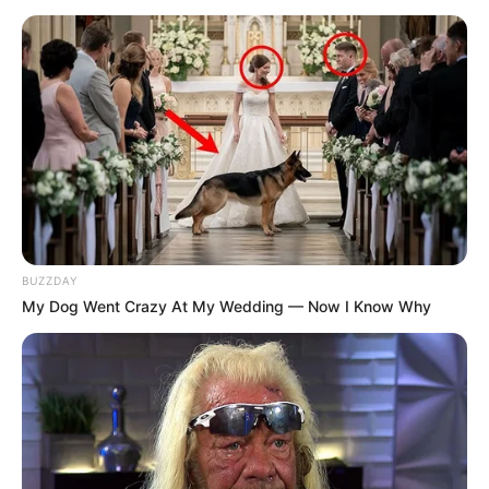
BUZZDAY
My Dog Went Crazy At My Wedding — Now I Know Why