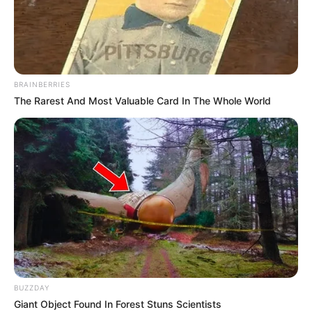
Wasserschloss Kochberg
Das Schloss in dem Charlotte von Stein
wohnte, Johann Wolfgang von Goethes
große Liebe, mit romantischem Park und
Liebhabertheater.
BRAINBERRIES
The Rarest And Most Valuable Card In The Whole World
Luisenturm in Großkochberg
Bereits 1890 wurde oberhalb vom Schloss
Kochberg ein Aussichtsturm erbaut, der mit
seinem historischen Aussehen und seiner
Rundumsicht ein lohnendes Wanderziel ist.
Rudolstadt
Die vom Schloss Heidecksburg überragte
einstige Residenzstadt konnte viel von
ihrer Ursprünglichkeit bewahren.
BUZZDAY
Schloss Heidecksburg
Giant Object Found In Forest Stuns Scientists