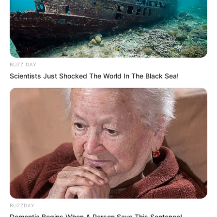
Todesstreifen“ im Bauhaus-Hotel ”Haus des Volkes“
Probstzella (schräg gegenüber des Bahnhofs).
Anfahrt: über die Bundesstraße 85 oder mit der
Bahn über Saalfeld (Thüringen) bzw. Kronach
(Bayern) Informationen unter
www.grenzbahnhof-mu
seum.de
. Eingetragen von Probstzella.
BUZZ DAY
Scientists Just Shocked The World In The Black Sea!
Flößereimuseum Uhlstädt - Im Flößereimuseum
Uhlstädt wird Wissenswertes zur Langholzflößerei
auf der Thüringischen Saale vermittelt. Sehr großen
Zuspruch erhält immer wieder das erlebenswerte
Flößerfest, welches alle 2 Jahre zu Pfingsten
durchgeführt wird (in den ungeraden Jahren).
Informationen unter
www.floesserverein-uhlstaedt.co
m
. Eingetragen von UKN.
Oberweißbacher Berg- und Schwarzatalbahn - Die
Schwarzatalbahn, von Rottenbach nach Katzhütte,
BUZZDAY
25 km lang, im Jahr 1900 in Betrieb genommen,
Dementia Begins When A Person Says This Sentence!