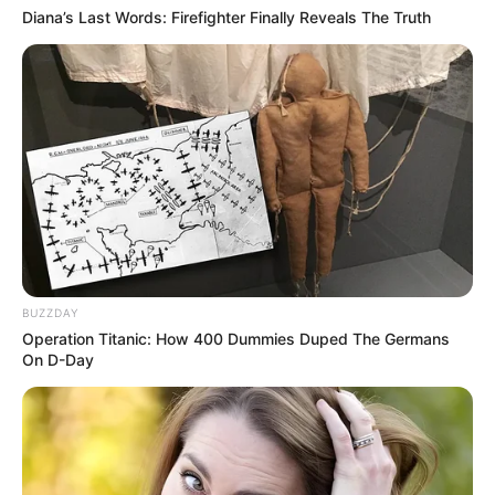
Diana’s Last Words: Firefighter Finally Reveals The Truth
Bezeichnung des Ausflugs- oder Freizeitziels *:
URL bzw. Link (wenn vorhanden):
Kurztext zum Ausflugs- oder Freizeitziel *:
BUZZDAY
Operation Titanic: How 400 Dummies Duped The Germans
E-Mail (wird nicht angezeigt) *:
On D-Day
Eingabe prüfen: