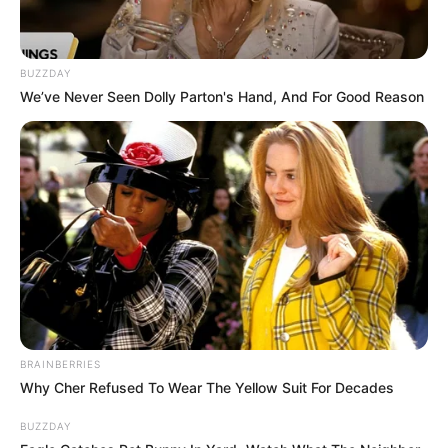
a.de
.
Lichtetalbahn Unterweißbach - Eine Fahrt mit der
Lichtetalbahn zur 2005 fertig gestellten Staumauer
BUZZDAY
der Trinkwassertalsperre Leibis-Lichte mit Besuch
We’ve Never Seen Dolly Parton's Hand, And For Good Reason
der Aussichtsplattform und Besichtigung eines
Modells der Talsperre. Informationen unter
www.licht
etalbahn-unterweissbach.de
.
Kartarena Saalfeld - Eine Indoor-Kartbahn mit
hohem technischem Niveau. Informationen unter
ww
w.kartarena-saalfeld.de
.
Naturpark Thüringer Schiefergebirge / Obere Saale -
Wanderwege, geführte Wanderungen, Ausflugtipps
und Museen des Naturparks werden vom
Naturparkverein vorgestellt. Informationen unter
ww
BRAINBERRIES
Why Cher Refused To Wear The Yellow Suit For Decades
w.thueringer-schiefergebirge-obere-saale.de
.
DDR-Grenzbahnhof-Museum - Das DDR-
BUZZDAY