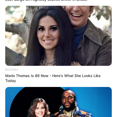
Saalfeld
und eine
Veranstaltung für Rudolstadt
werden.
Das Gleiche gilt auch für
Bad Blankenburg
,
Unterwellenborn
,
Leutenberg
,
Uhlstädt-Kirchhasel
und
alle weiteren Gemeinden im Landkreis.
Touristen- und Freizeitattraktionen in der Region
Kreis Saalfeld-Rudolstadt mit der Umkreissuche:
Rudolstadt
-
Saalfeld
BUZZDAY
Marlo Thomas Is 86 Now - Here's What She Looks Like
Today
Veranstaltungstipps für den Kreis Saalfeld-
Rudolstadt:
Feste und
Veranstaltungen in Saalfeld
, die auf den
Seiten auch eingetragen werden können.