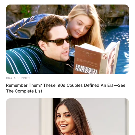
Wäre es nicht besser, wenn sich die Präsidenten und
Generäle mit Knüppeln gegenseitig erschlagen würden,
statt mit ihren Herdenarmeen so viele andere Menschen
zu ermorden?
BRAINBERRIES
weitere Kalauer
Remember Them? These '90s Couples Defined An Era—See
The Complete List
Quermania folgen:
Impressum & Kontakt
Smartphone Startseite