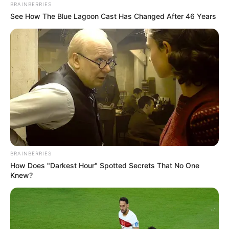
BRAINBERRIES
sind.
See How The Blue Lagoon Cast Has Changed After 46 Years
Links zu Bademöglichkeiten mit Spaßbädern,
Freizeitbädern und Badeseen bzw. Badestränden
in und um Bad Gandersheim:
Sehusa Wasserwelt in Seesen - Bei bis zu 32 °C
Wassertemperatur können die Gäste in dem
Erlebnisbad der Harzregion ihre Freizeit sowohl mit
Spiel, Spaß und Sport als auch mit Entspannung
und Wellness verbringen. Informationen unter
www.
BRAINBERRIES
sehusa-wasserwelt.de
.
How Does "Darkest Hour" Spotted Secrets That No One
Knew?
ALOHA Aqua-Land Erlebnisbad Osterode - Ein nicht
nur bei Kindern beliebtes Freibad und ein ähnlich
großer Innenbereich bieten mit Wildwasserkanal,
Wasserrutsche, Sprungturm und Saunalandschaft
das ganze Jahr über Badespaß für die ganze