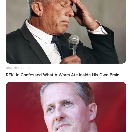
BRAINBERRIES
RFK Jr. Confessed What A Worm Ate Inside His Own Brain