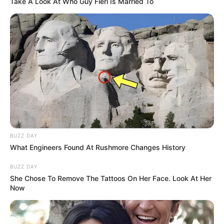
Take A Look At Who Guy Fieri Is Married To
BUZZ DAY
What Engineers Found At Rushmore Changes History
BUZZ DAY
She Chose To Remove The Tattoos On Her Face. Look At Her
Now