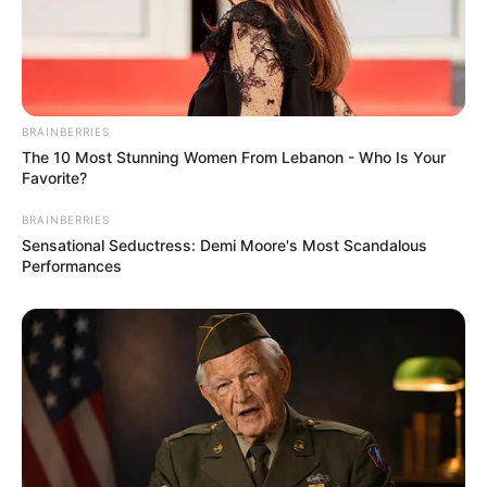
Suchen:
BRAINBERRIES
The 10 Most Stunning Women From Lebanon - Who Is Your
Favorite?
BRAINBERRIES
Auf einigen Seiten dieses Projektes sind Affiliate-
Sensational Seductress: Demi Moore's Most Scandalous
Angebote integriert. Wenn etwas darüber gebucht oder
Performances
gekauft wird, ist das eine Unterstützung, ohne dass sich
dadurch der Preis ändert.