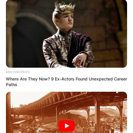
An vielen Badeseen liegen außerdem schöne
Campingplätze
.
Kompass zu den Nachbarregionen von Bad
Gandersheim:
N
BRAINBERRIES
W
O
Where Are They Now? 9 Ex-Actors Found Unexpected Career
Paths
S
Zum Baden in und um Bad Gandersheim sowie in der
Region Leinebergland gibt es viele Möglichkeiten, zu
denen Spaßbäder, Freizeitbäder, Schwimmhallen,
Schwimmbäder, Freibäder, Badeseen, Kurbäder und
Wellnessbäder aber auch Saunawelten und