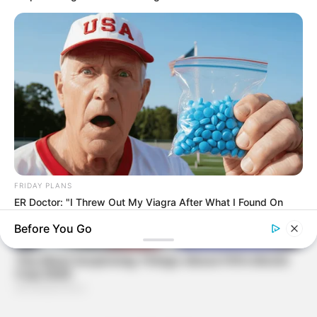
FRIDAY PLANS
ER Doctor: "I Threw Out My Viagra After What I Found On
CVS Aisle 7"
Before You Go