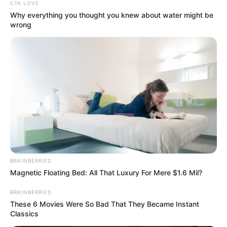
Sole-Therme Bad Harzburg - Baden in einer
CTA LOVE
Thermalquelle mit Innen- und Außenbecken sowie
Why everything you thought you knew about water might be
wrong
einem großen Saunabereich in Bad Harzburg im
Harz. Informationen unter
Sole-Therme Bad Harzbur
g
.
Seeburger See - Der auf natürliche Weise
entstandene, zwischen Duderstadt und Göttingen
liegende See wird auch als das Auge des
Eichsfeldes bezeichnet. Er ist ein beliebtes
Ausflugs- und Freizeitziel mit Naturseebad,
Bootsverleih, Restaurant, Abenteuerspielplatz,
Natur-Informationszentrum und vielem mehr.
Informationen unter
de.wikipedia.org/wiki/
Seeburger
BRAINBERRIES
See
.
Magnetic Floating Bed: All That Luxury For Mere $1.6 Mil?
Hier geht es zu allen weiteren Ausflugszielen und
BRAINBERRIES
Sehenswürdigkeiten in und um
Bad Gandersheim
These 6 Movies Were So Bad That They Became Instant
und in der Region
Leinebergland
.
Classics