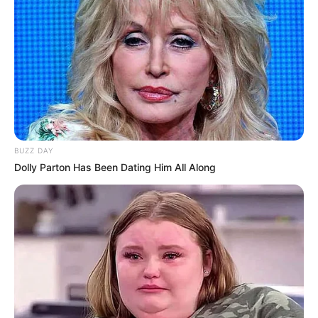
BUZZ DAY
Dolly Parton Has Been Dating Him All Along