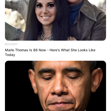
Wäre es nicht besser, wenn sich die Präsidenten und
Generäle mit Knüppeln gegenseitig erschlagen würden,
statt mit ihren Herdenarmeen so viele andere Menschen
BUZZDAY
zu ermorden?
Marlo Thomas Is 86 Now - Here's What She Looks Like
Today
weitere Kalauer
Quermania folgen:
Impressum & Kontakt
Smartphone Startseite