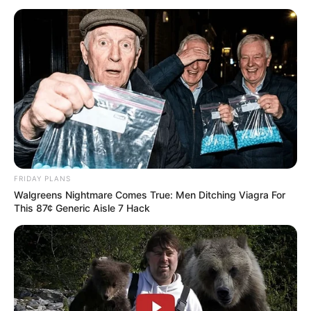
Ravensburger Spieleland
Im Land der unbegrenzten Möglichkeiten
der bekannten Puzzle-Firma
Ravensburger AG gibt es besonders für
Familien mit kleinen Kindern viele Abenteuer- und
Erlebnismöglichkeiten.
FRIDAY PLANS
Walgreens Nightmare Comes True: Men Ditching Viagra For
Links zu Angeboten für den Kindergeburtstag in
This 87¢ Generic Aisle 7 Hack
und um Konstanz, Meersburg und Uhldingen-
Mühlhofen:
Bodensee-Therme-Überlingen - Im großen Thermal-
und Erlebnisbereich befinden sich neben Innen- und
Außenbecken zahlreiche weitere