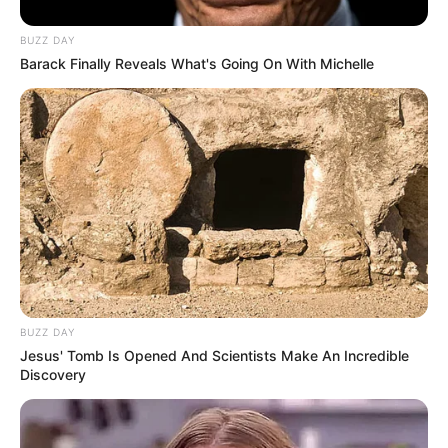
Suchen:
BUZZ DAY
Barack Finally Reveals What's Going On With Michelle
Auf einigen Seiten dieses Projektes sind Affiliate-
Angebote integriert. Wenn etwas darüber gebucht oder
gekauft wird, ist das eine Unterstützung, ohne dass sich
dadurch der Preis ändert.
BUZZ DAY
Jesus' Tomb Is Opened And Scientists Make An Incredible
Discovery