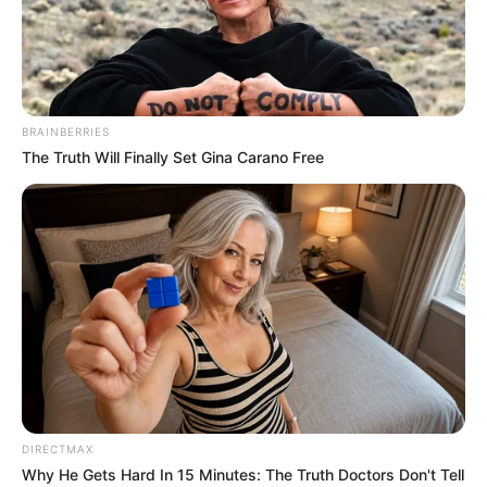
Angebote Kindergeburtstag für Konstanz,
Meersburg und Uhldingen-Mühlhofen mit der
weiteren Umgebung:
Affenberg Salem
BRAINBERRIES
In Deutschlands größtem begehbaren
The Truth Will Finally Set Gina Carano Free
Affenfreigehege können mehr als 200
Berberaffen wie in der freien Natur
beobachtet und gefüttert werden. Außerdem gibt es eine
Storchenstation und ein weiteres begehbares Gehege mit
Damwild.
Dornier-Museum Friedrichshafen
Als Erlebniswelt der Luft- und Raumfahrt
gehört das an den Luftfahrtpionier Claude
Dornier erinnernde Museum zu den
beeindruckendsten technischen Museen in
DIRECTMAX
Süddeutschland
. Es ist ein lohnendes Ausflugsziel in der
Why He Gets Hard In 15 Minutes: The Truth Doctors Don't Tell
Bodenseeregion
.