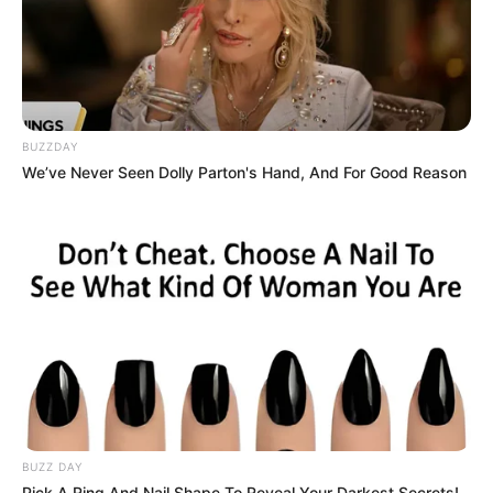
BUZZDAY
We’ve Never Seen Dolly Parton's Hand, And For Good Reason
BUZZ DAY
Pick A Ring And Nail Shape To Reveal Your Darkest Secrets!