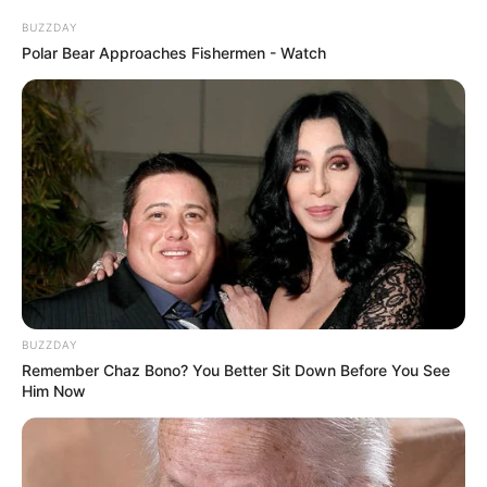
g
.
BUZZDAY
Polar Bear Approaches Fishermen - Watch
Alle
Kinderausflugsziele für Konstanz, Meersburg u
nd Uhldingen-Mühlhofen
.
Puzzle
Kinderausflugsziele in ganz Deutschland:
BUZZDAY
Remember Chaz Bono? You Better Sit Down Before You See
Him Now