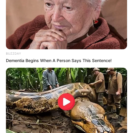
BUZZDAY
Dementia Begins When A Person Says This Sentence!
Hier geht es zu den
Kinderausflugszielen in ganz
Deutschland
.