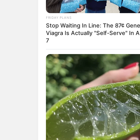
Bodenseere
FRIDAY PLANS
Radolfzell
Stop Waiting In Line: The 87¢ Gene
Radolfzell
Viagra Is Actually "Self-Serve" In A
Gnadensee o
7
weiter zum Hochrhein
Auswahl von Veransta
Seenachtsfest in K
Ein großes Open-Air-
und vielen mehr, das
Stadt/Ort: Konstanz