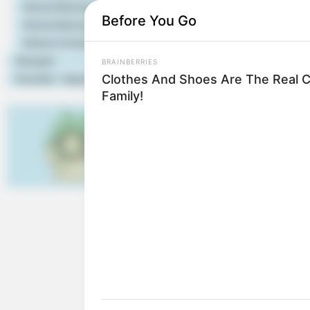
Morgen ist Hohes Friedens
Veranstaltungstipps
Before You Go
Veranstaltung eintragen
Wer an der Grenze zu Öst
Hotels & Unterkünfte
sondern auch ein besonde
Rezepte
BRAINBERRIES
Frühjahr und im Herbst e
Clothes And Shoes Are The Real C
Kontakt - Impressum
hinterlassen hat, besitzt 
Family!
ihren Bann ziehen. Sie r
Klosteranlagen, romantisch
zugänglichen Parkanlagen
Sensation sind.
Der Bodensee gehört
Übernachtungsmöglichkeit
Ortschaften und Städten 
Hafenbecken legen die vi
bequem erreichen kann. 
Gartenanlagen, die
Insel L
UNESCO-Schutz stehenden f
Auch aus geographischer 