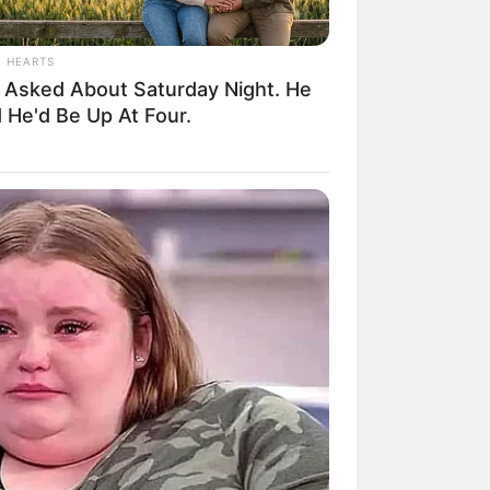
L HEARTS
 Asked About Saturday Night. He
Es liegt am Untersee, der auch als
 He'd Be Up At Four.
 geprägtes Stadtzentrum.
gebung:
 Kinderprogrammen, Wasserski-Shows
.