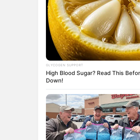
Wallfahrtsk
Durch ihre 
oberhalb d
Aachquelle
Der Aachtop
GLYCOGEN SUPPORT
Quelle Deut
High Blood Sugar? Read This Befo
Down!
Bergfestun
Die Ruinen
ehemaligen
Dornier-Mu
Als Erlebni
zu den bee