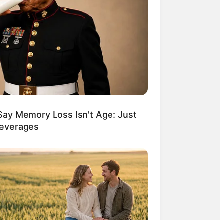
, Altären und Skulpturen stellt die
Gesamtkunstwerk des Rokokos dar.
gespeist und ist die wasserreichste
Say Memory Loss Isn't Age: Just
Beverages
sich auf dem Schlotpfropfen eines
ier Claude Dornier erinnernde Museum
ist ein lohnendes Ausflugsziel in der