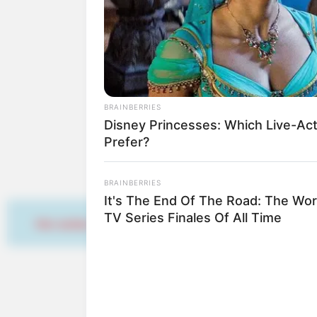
Auf einem F
7. Jahrhund
Waffen, Rit
besten erhaltenen mittelalt
Insel Maina
BRAINBERRIES
Die Blumeni
Disney Princesses: Which Live-Act
der Schloss
Prefer?
Konstanz
BRAINBERRIES
Mit ihren g
It's The End Of The Road: The Wor
Abfluss des
TV Series Finales Of All Time
Hier werben
Überlingen
Wer gern au
ihrer histo
weitere Attr