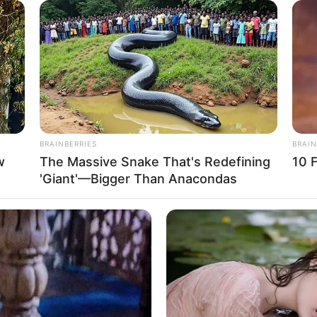
r Achse bereits das gegenüberliegende Ufer nicht mehr auszu
ht ein hervorragendes Panorama, wenn in der Ferne die schnee
et zahlreiche Attraktionen. Die ebenfalls sehr beliebte Urlau
ehört auch der in der Schweiz liegende Rheinfall von Schaf
ation zwischen der Bundesrepublik und der Schweiz ist hier 
egende deutsche Exklave Büsingen und ein von der
Stadt
it sind nur die kuriosesten Besonderheiten im Grenzverla
 den betroffenen Gebieten.
BRAINBERRIES
BRAIN
w
The Massive Snake That's Redefining
10 
d Ausflugsziele am Bodensee mit
Kinderausflugszielen
u
'Giant'—Bigger Than Anacondas
und in
Österreich
:
sche Meersburg mit seinem Hafenviertel, der alten
Burg Mee
ebenen Berg und dem barocken Schlossareal ist eine der sch
burg