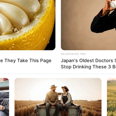
irche Birnau
reichhaltige ornamentale Ausstattung mit Fresken, Stuckaturen
es Bodenseeufers stehende Kirche ein besonders gelungenes 
f in Aach, bei Singen, wird vom Wasser der Donauversickerung 
NEUROMIND PRO
schlands.
re They Take This Page
Japan's Oldest Doctors 
Stop Drinking These 3 
g Hohentwiel
 einer der größten Bergfestungen Deutschlands befinden 
 Vulkans.
seum Friedrichshafen
swelt der Luft- und Raumfahrt gehört das an den Luftfahrtpion
indruckendsten
technischen Museen
in
Süddeutschland
. Es 