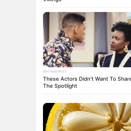
Affenberg 
In Deutschl
beobachtet 
mit Damwild
Klosterinse
Im unteren
Bodensees 
mittelalter
BRAINBERRIES
These Actors Didn't Want To Shar
Museum Rei
The Spotlight
An drei Sta
Exponate so
Pfahlbaumu
Wie lebten
Leben der S