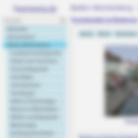
Baden-Württemberg - 
Touristenziele am Bodensee
Startseite
Hotels
Rhein
Hochrhein
Deutschland
Baden-Württemberg
Landkarte Ausflugsziele
Urlaub und Tourismus
Top Ausflugsziele
Top Städte
Top Schlösser
Top Burgen
BRAINBERRIES
Gärten & Parkanlagen
The Way You Sit Could Expose Your
Museen & Werkstätten
Höhlen und Bergwerke
Prom
Wandertipps
Ausflugsziele Kinder