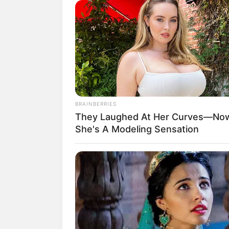
Erdkrümmung ist auf diese
ergibt sich bei klarer Sic
sind. Auch das Umland biet
an den Bodensee. Ebenso g
der Region. Die Grenzsitu
inmitten der Schweiz li
schweizerischer Oberhohe
deshalb das Miteinander in
BRAINBERRIES
They Laughed At Her Curves—No
Sehenswürdigkeiten un
She's A Modeling Sensation
Bayern, in der
Schweiz
Meersburg
Das maleri
Gassen umg
Burg Meers