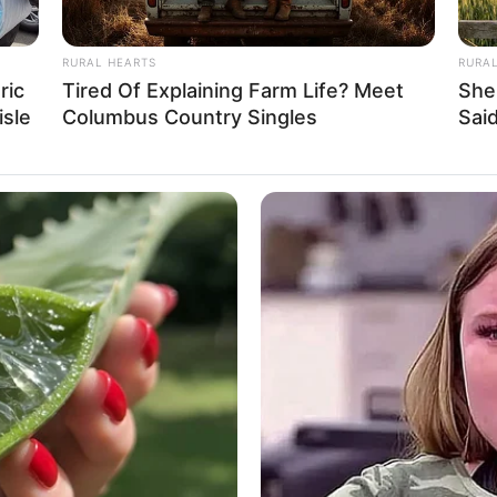
gion.
RURAL HEARTS
RURA
 am Bodensee
ric
Tired Of Explaining Farm Life? Meet
She
 ist ein nettes Touristenstädtchen in der Bodenseeregion. 
isle
Columbus Country Singles
Said
der Zeller See bezeichnet wird, und besitzt ein mittelalterlich
ltungen am Bodensee und in der unmittelbaren Um
onstanz
Festival auf mehreren Bühnen mit Live-Musik, Familien- und
 mit einer großen Feuerwerkshow in der Konstanzer Bucht endet