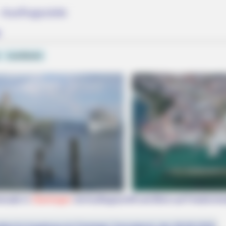
Ausflugsziele
Landkarte
 True Personality
enade in
Überlingen
mit Ausflugsschiff und Blick auf Friedrichs