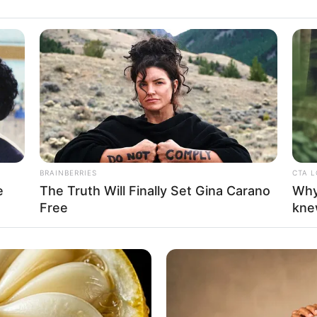
Salem
ands größtem begehbaren Affenfreigehege können mehr als 200 
und gefüttert werden. Außerdem gibt es eine Storchenstation
.
l Reichenau
 Seebecken liegend, sorgt die größte und unter dem Schu
mit ihrer beschaulichen Ausstrahlung und den wertvoll
lichen Klosters für Ruhe, Entspannung und Kulturgenuss.
BRAINBERRIES
CTA 
e
The Truth Will Finally Set Gina Carano
Why
chenau auf der Insel Reichenau
Free
kne
ndorten wird auf der zum Weltkulturerbe gehörenden Kloster
wohl über die Klostergeschichte als auch über die Bürgergeschic
seum Unteruhldingen
 unsere Vorfahren in der Stein- und Bronzezeit? In Unteru
tein- und Bronzezeit anhand von mehr als 20 rekonstruierten 