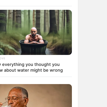
Berberaffen wie in der freien Natur
 und ein weiteres begehbares Gehege
tz der UNESCO stehende Insel des
en Überbleibseln eines berühmten
LOVE
 everything you thought you
w about water might be wrong
insel Reichenau anhand zahlreicher
hte der Insel informiert.
hldingen am Bodensee kann man das
Pfahlbauhäusern nachvollziehen.