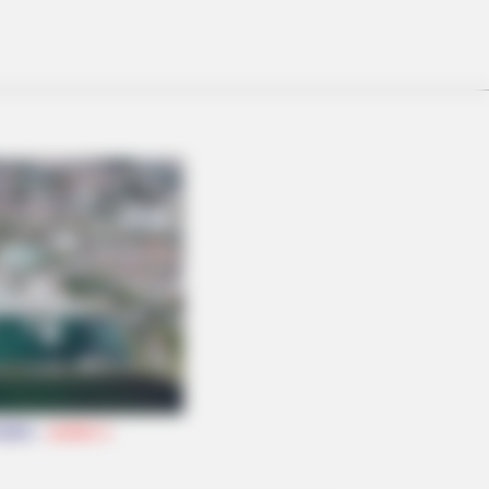
hafen -
weiter
»