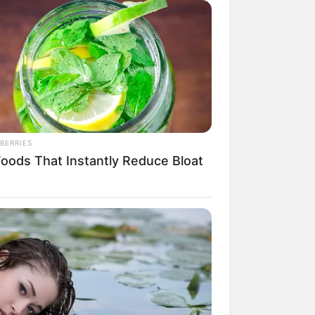
machen. In Richtung Süden hingegen
bedeckten Gipfel der Alpen zu sehen
bsregion des
Allgäus
grenzt im Osten
fhausen zu den Sehenswürdigkeiten
übrigens äußerst ungewöhnlich. Die
 Konstanz
verwaltetes Areal unter
uf. Mehrere Sonderabkommen regeln
BERRIES
Foods That Instantly Reduce Bloat
nd den Bodenseeregionen in
rsburg
auf einem von verwinkelten
önsten Städte am Bodensee.