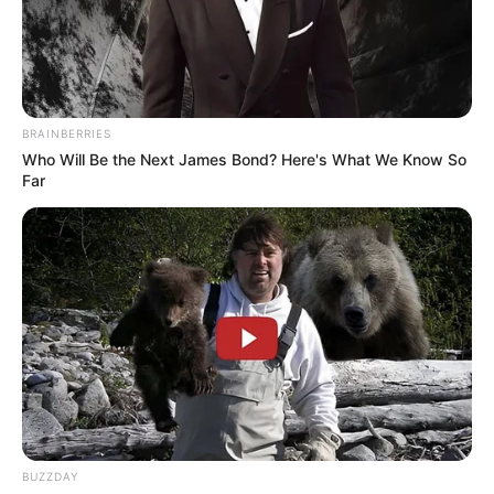
Kletterwald Forest Adventures - Der Kletterpark in
Friedrichsdorf verspricht adrenalinhaltige
Grenzerfahrung, Naturerlebnis und Spaß zugleich.
Die zu überwindenden Elemente besitzen steigende
Schwierigkeitsgrade und sind auch für Anfänger
BRAINBERRIES
geeignet. Informationen unter
www.kletterwald-taun
Who Will Be the Next James Bond? Here's What We Know So
Far
us.de
.
Kletterwald auf dem Neroberg - Der Kletterwald auf
dem Neroberg ist einer der größten Hochseilgärten
in Europa. 18 große Parcours - vom Kinderparcours
bis zum superschweren Treeman-Parcours - führen
zwischen uralten Eichen und Buchen von Baum zu
Baum. Die Übungs- und Kinderparcours starten in
1,5 m Höhe, der höchste Parcours führt in die
Baumwipfel bis auf 24 m Höhe. Auf Wiesbadens
Hausberg befindet sich der Kletterwald in
einzigartiger Lage. Seit 2006 wurde der Kletterwald
BUZZDAY
ständig weiterentwickelt und ausgebaut. Zu den