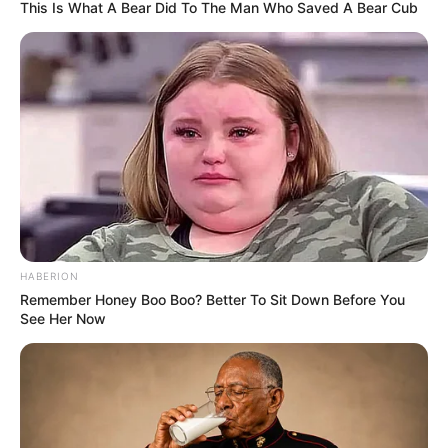
This Is What A Bear Did To The Man Who Saved A Bear Cub
Highlights zählen der Seilbahnparcours mit
Kurvenseilbahn, der superschwere
Treemannparcours, das Erlebnest auf 24m Höhe
und der Partnerparcours. . Informationen unter
www.
kletterwald-neroberg.de/
. Eingetragen von Weitblick.
Hier geht es zu allen Freizeitangeboten,
Ausflugszielen und Sehenswürdigkeiten in und um
Bad Camberg
und in der Region
Limburger Becken
.
Erlebnisse buchen und Gutscheine:
HABERION
Remember Honey Boo Boo? Better To Sit Down Before You
See Her Now
Puzzle
Kinderausflugsziele und Abenteuer in ganz
Deutschland: