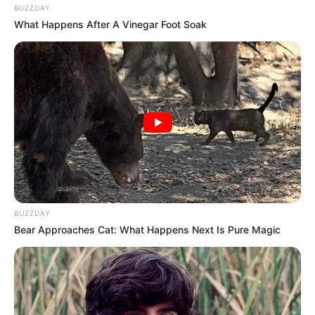
BUZZDAY
What Happens After A Vinegar Foot Soak
BUZZDAY
Bear Approaches Cat: What Happens Next Is Pure Magic