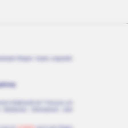
lstadt (Region Saale) vorgestellt.
gebung:
inen Kletterwald mit 7 Parcours, ein
ttraktionen. Informationen unter
in und um
Saalfeld
und in der Region