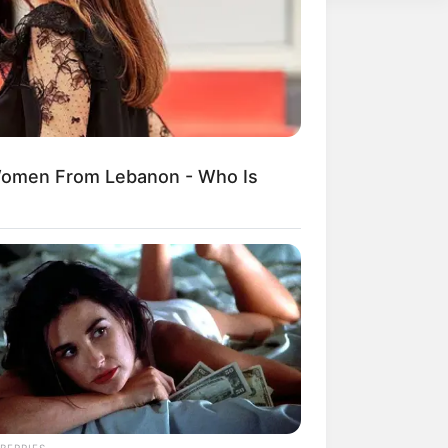
erschlagen würden, statt mit ihren
weitere Kalauer
Women From Lebanon - Who Is
BERRIES