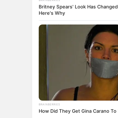
Britney Spears' Look Has Change
Here's Why
Auf einigen Seiten dieses P
eine Unterstützung, ohne da
BRAINBERRIES
How Did They Get Gina Carano To T