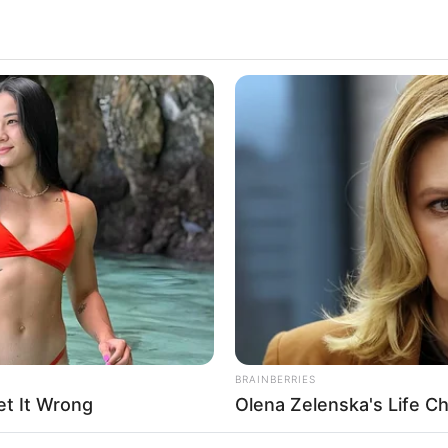
Gutscheine:
 Abenteuer in ganz Deutschland:
BRAINBERRIES
t It Wrong
Olena Zelenska's Life C