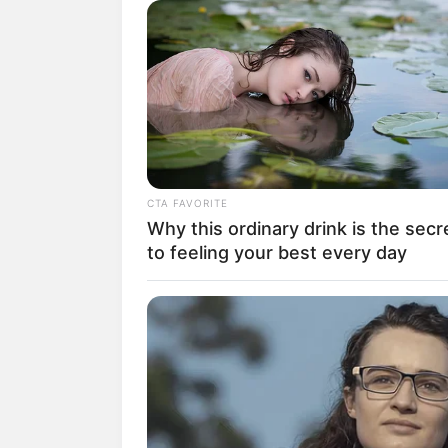
Zu den
Kinderausflu
Die Auflistung von Kletter
der
Deutschlandkarte
das 
CTA FAVORITE
Why this ordinary drink is the secr
auswählen.
to feeling your best every day
Selbstverständlich können 
Deutschlandweit Veranst