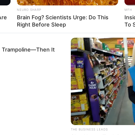
NEURO SHARP
MFH
Are
Brain Fog? Scientists Urge: Do This
Ins
Right Before Sleep
To S
A Trampoline—Then It
THE BUSINESS LEADS