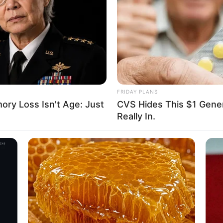
FRIDAY PLANS
ry Loss Isn't Age: Just
CVS Hides This $1 Generi
Really In.