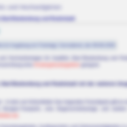
rks und Hochseilgärten
d, Bad Blankenburg und Rudolstadt
st (in Augsburg ein Feiertag): Sonnabend, der 08.08.2026
und Hochseilanlagen für Saalfeld, Bad Blankenburg und Rudo
 Ausrichtung einer
Kindergeburtstagsfeier
geeignet.
d, Bad Blankenburg und Rudolstadt mit der weiteren Um
ernight
 - In dem am Hohenfelder See liegenden Freizeitpark gibt es e
n Bungee-Trampolin, eine Bogenschießanlage und weitere A
felden.de
.
n Freizeitangeboten, Ausflugszielen und Sehenswürdigkeiten 