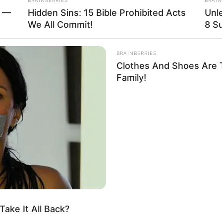
d —
Hidden Sins: 15 Bible Prohibited Acts
Unl
We All Commit!
8 Su
rojektes sind Affiliate-Angebote integriert. Wenn etwas darüber
ss sich dadurch der Preis ändert.
BRAINBERRIES
Clothes And Shoes Are T
Family!
ake It All Back?