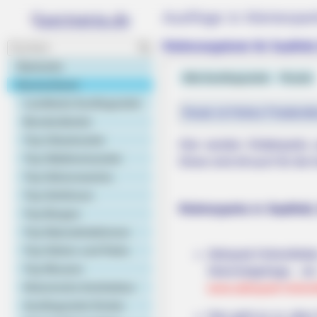
Ausflüge in Kletterpa
Kletterangebote für Saalfel
Startseite
Alle Ausflugsziele
Puzzle
Deutschland
Landkarte Ausflugsziele
Heute ist Hohes Friedersfe
Bundesländer
Top Urlaubsziele
Hier werden Kletterparks 
Top Städtereiseziele
Diese sind oft auch für die
Top Sehenswertes
Top Schlösser
Kletterparks in Saalfel
Top Burgen
BRAINBERRIES
Top Naturattraktionen
Olena Zelenska's Life Changed Ov
Top Gärten und Parks
Aktivpark Hohenfelden
Top Museen
Streichelgehege, ei
Historische Architektur
www.aktivpark-hohen
Ausflugsziele Kinder
Hier geht es zu alle