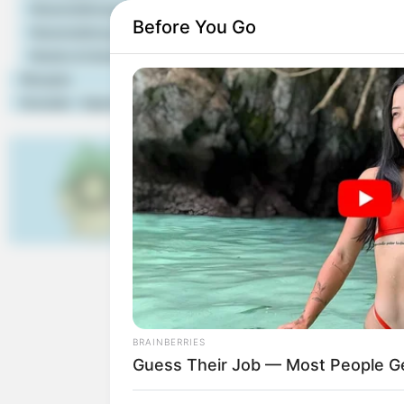
Veranstaltungstipps
Saale
.
Before You Go
Veranstaltung eintragen
Hotels & Unterkünfte
Rezepte
Erlebnisse buchen und 
Kontakt - Impressum
Puzzle
Kinderausflugsziele und
BRAINBERRIES
Guess Their Job — Most People Ge