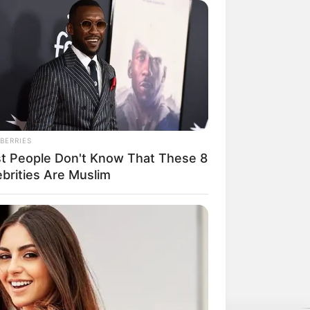
ten
und einige der
schönsten
gefallen.
agen werden. Hierzu vorher bitte auf
w. die passende kreisfreie Stadt
BERRIES
t People Don't Know That These 8
ebrities Are Muslim
n werden.