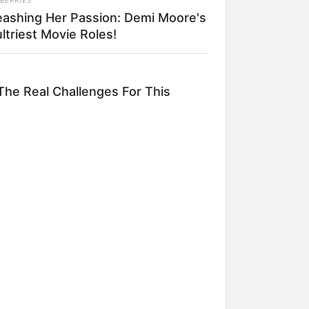
eashing Her Passion: Demi Moore's
ltriest Movie Roles!
 gebucht oder gekauft wird, ist das
he Real Challenges For This