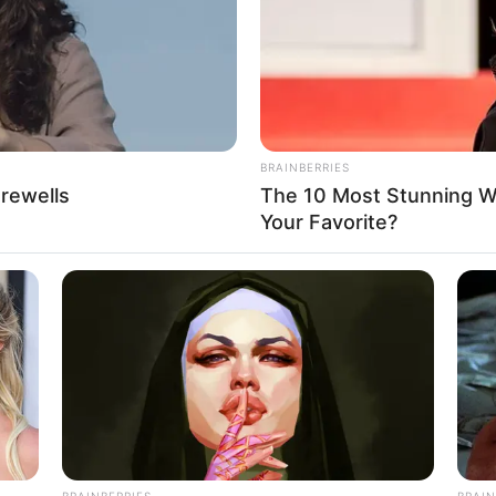
 sich die Präsidenten und Generäle mit Knüppeln gegenseitig 
dere Menschen zu ermorden?
BRAINBERRIES
arewells
The 10 Most Stunning 
Impressum & Kontakt
Your Favorite?
Auf Quermania werben
BRAINBERRIES
BRAIN