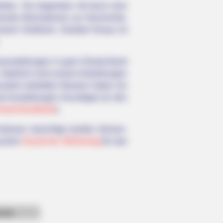
ten. Sie begeistern oft durch eine
nende Informationen zur Geschichte,
serer Vorfahren. Darüber hinaus ist
ausstellungen in ganz Deutschland
Natürlich sind unsere Aufzählungen
esonders beliebten Museen haben wir
d Ausstellungen hinzufügen (in den
eutschlandkarte
).
Anlässen besichtigt werden können.
g beim
Deutschen Mühlentag
für das