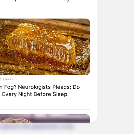
weitere Kalauer
O SHARP
in Fog? Neurologists Pleads: Do
s Every Night Before Sleep
 gebucht oder gekauft wird, ist das