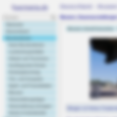
Deutschland - Museen
Museen, Dauerausstellunge
Startseite
Museen virtuell besuchen
Deutschland
Bundesländer
Karte Bundesländer
Landeshauptstädte
Urlaub und Tourismus
Ausflugsziele Kinder
Kindergeburtstag
Tier- und Zooparks
Spaß- und Freizeitbäder
Museen
Veranstaltungstipps
Veranstaltung eintragen
Morgen ist Hohes Friedens
Hotels & Unterkünfte