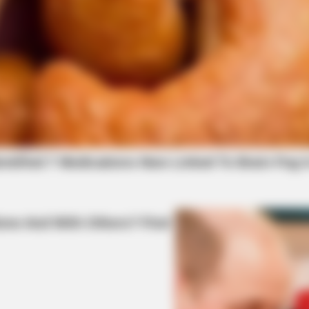
HABERION
RADA
Oncologist: Stop Eating This Food — It
11 S
Feeds Cancer
With