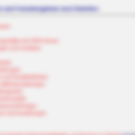
n und Freizeitangebote nach Rubriken
useen
ngsstätten der DDR-Grenze
gen und Urzeittiere
parks
tellungen
 und Dampflokfahrten
ftfahrtausstellungen
rbergwerke
esternstädte
aturausstellungen
en und Ausstellungen