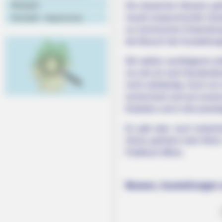
Rezepte
Die deutschen Museen gehö
visuell anspruchsvolle Ges
Kontakt - Impressum
zur technischen Entwicklun
der Besuch der Ausstellun
Wir stellen nachfolgend u
vor, die wir nach Bundeslä
nicht vollständig. Doch wi
recherchiert und auf unse
Rubriken und in den jeweil
Es gibt aber auch kulturh
Hierzu gehören viele Wind
Publikum öffnen.
Museen, Ausstellungen 