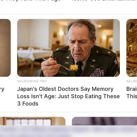
Impressum & Kontakt
Auf Quermania werben
NEUROMIND PRO
NEUR
ry
Japan's Oldest Doctors Say Memory
Bra
Loss Isn't Age: Just Stop Eating These
Thi
3 Foods
rojektes sind Affiliate-Angebote integriert. Wenn etwas darüber
ss sich dadurch der Preis ändert.