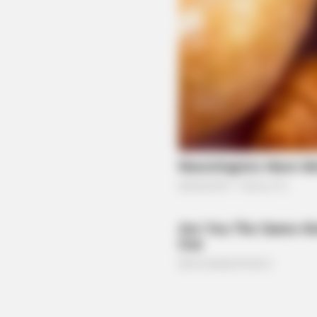
HABERION
Video Of Giant Anaconda Is Going
Viral All Over The World. Watch