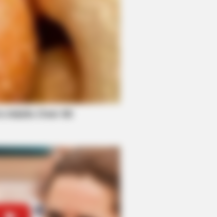
R MEDIA
tars Who Look Totally Different
 Natural Hair