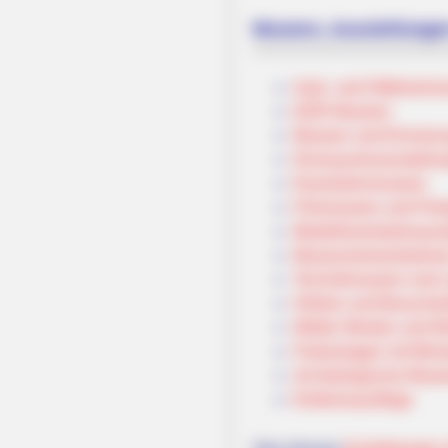
Museen, Ausstellunge
Auto- und Oldtimerm
DDR-Museen
Museen und Erinneru
Dinosaurierausstellun
Eisenbahnmuseen
Filmmuseen und Film
Modelleisenbahnauss
Museumseisenbahnen
Technikmuseen und Lu
Höhlen und Besuche
Wilder Westen und W
Parkanlagen mit Mini
Archäologische Muse
Erlebnisausflüge