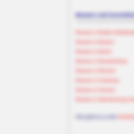
Museen und Ausstell
Museen in Baden-Württem
Museen in Bayern
Museen in Berlin
Museen in Brandenburg
Museen in Bremen
Museen in Hamburg
Museen in Hessen
Museen in Mecklenburg-V
Hier geht es zu den
belieb