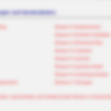
ungen nach Bundesländern
berg
Museen in Niedersachsen
Museen in Nordrhein-Westfalen
Museen in Rheinland-Pfalz
Museen im Saarland
Museen in Sachsen
Museen in Sachsen-Anhalt
Museen in Schleswig-Holstein
orpommern
Museen in Thüringen
testen, spannendsten und meistbesuchten Museen in Deutschla