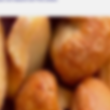
HABERION
e Best Scenes
Remember Honey Boo Boo
See Her Now