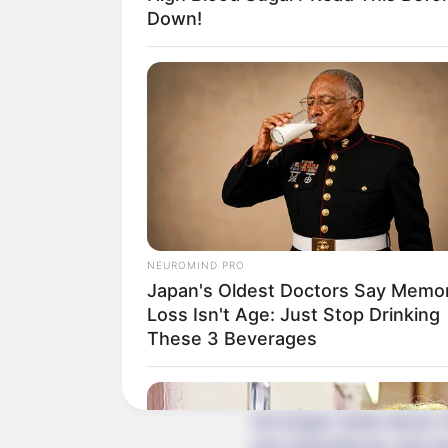
Down!
Quermania folgen:
Suchen:
NEUROMIND PRO
Japan's Oldest Doctors Say Memo
Loss Isn't Age: Just Stop Drinking
These 3 Beverages
Auf einigen Seiten dieses P
eine Unterstützung, ohne da