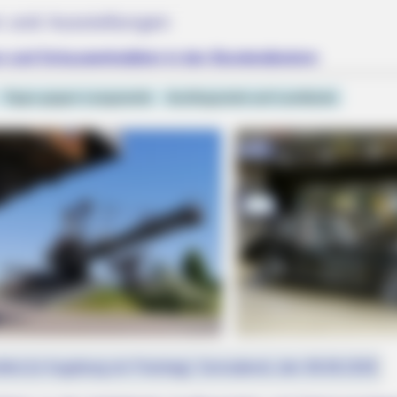
 und Ausstellungen
n und Schauwerkstätten in den Bundesländern
Tipps gegen Langeweile
Ausflugsziele auf Landkarte
fest (in Augsburg ein Feiertag): Sonnabend, den 08.08.2026