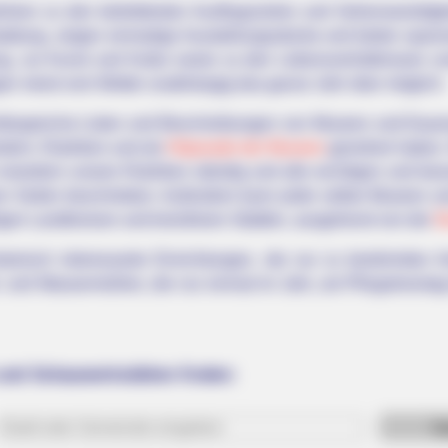
ren zu den beliebtesten Ausflugszielen und Sehenswürdigkei
taltung, zeigen einmalige Ausstellungsstücke und bieten span
g, zur Kunst und Kultur sowie zu den Lebensverhältnissen un
gen meist vom Wetter unabhängig das ganze Jahr über möglich.
mfangreiche Listen und Beschreibungen von Museen und Dauer
ndern, Rubriken und als
Hitparade der Museen
geordnet haben. 
r erweitern unsere Rubriken ständig und alle wichtigen und b
ren Seiten beschrieben. Außerdem kann jeder selber Museen un
igen Landkreisen und kreisfreien Städten, ausgehend von der
D
istorisch interessante Einrichtungen, die nur zu bestimmten 
- und Wassermühlen, die nur einmal im Jahr, am Pfingstmonta
und Schauwerkstätten finden: