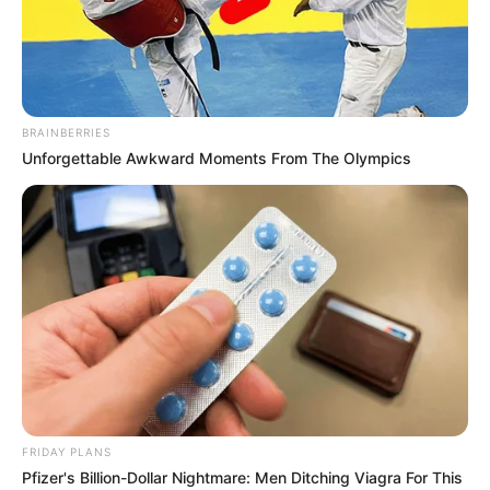
im
Winter
besucht werden.
Zooparks und Tierparks in Gebesee, Andisleben,
Ringleben, Heschleben, Schwerstedt, Ballhausen
und Werningshausen mit der weiteren Umgebung:
BRAINBERRIES
Unforgettable Awkward Moments From The Olympics
Thüringer Zoopark
In Erfurt erwartet der größte Zoopark
Thüringens seine Be­sucher mit zahl­
reichen At­traktionen.
Possen
Der höchste Fachwerk­turm Europas und
ein ehe­maliges Jagd­schloss in einem Er­
holungs­park nahe der Stadt
Sondershausen.
FRIDAY PLANS
Pfizer's Billion-Dollar Nightmare: Men Ditching Viagra For This
Wildkatzendorf Hütscheroda