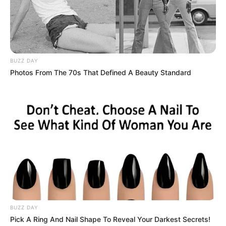
unter
www.kleine-wartburg.de
.
Erlebniswelt Tirica - Vor allem für Kinder bietet der
Tier- und Vogelpark in Vippachedelhausen viele
Überraschungen und Naturerlebnisse.
BUZZ DAY
Informationen unter
www.tirica.de
.
Photos From The 70s That Defined A Beauty Standard
Tierpark in Gotha - Tiere aus dem europäischen
Raum und Exoten aus fernen Ländern werden auf
einem Gelände im reizvollen Gebiet des Seeberges
gezeigt. Informationen unter
www.tierpark-gotha.de
.
Erlebnispark Straußberg - Ein zwei Kilometer langer
Rundweg führt durch einen Wald in dem Affen
leben. Außerdem gibt es eine Sommerrodelbahn.
Informationen unter
www.affenwald.de
.
Fasanerie Arnstadt - Ein kleiner Tierpark am
Stadtrand von Arnstadt, in dem vorwiegend
BUZZ DAY
einheimische Tiere gehalten werden. Für die Kinder
Pick A Ring And Nail Shape To Reveal Your Darkest Secrets!