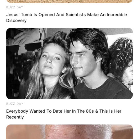
BUZZ DAY
Zu den
Kinderausflugszielen in Deutschland
gehören
Jesus' Tomb Is Opened And Scientists Make An Incredible
Freizeitparks
,
Bademöglichkeiten
und einige der
Discovery
schönsten Naturattraktionen
, die allen Generationen
gefallen.
Selbstverständlich können uns auch Ausflugsziele mit
Tieren per
E-Mail
vorgeschlagen werden.
Deutschlandweit Veranstaltung kostenlos
eintragen:
BUZZ DAY
Everybody Wanted To Date Her In The 80s & This Is Her
Recently