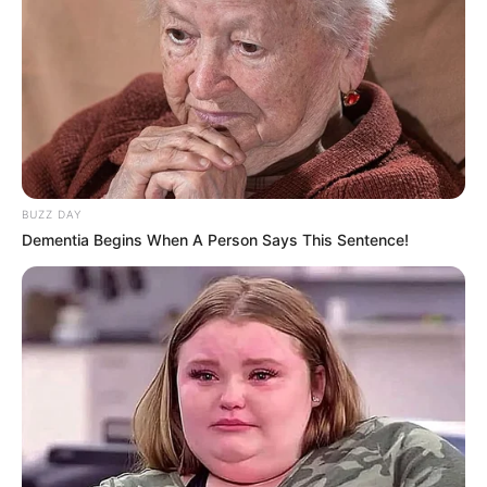
Wäre es nicht besser, wenn sich die Präsidenten und
Generäle mit Knüppeln gegenseitig erschlagen würden,
statt mit ihren Herdenarmeen so viele andere Menschen
zu ermorden?
weitere Kalauer
BUZZ DAY
Dementia Begins When A Person Says This Sentence!
Quermania folgen:
Impressum & Kontakt
Smartphone Startseite
Suchen: