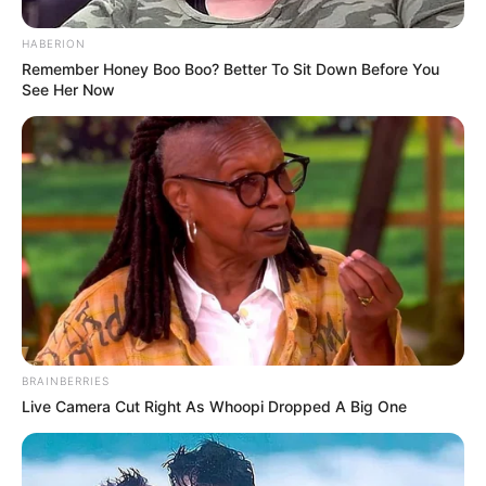
HABERION
Remember Honey Boo Boo? Better To Sit Down Before You
See Her Now
Auf einigen Seiten dieses Projektes sind Affiliate-
Angebote integriert. Wenn etwas darüber gebucht oder
gekauft wird, ist das eine Unterstützung, ohne dass sich
dadurch der Preis ändert.
BRAINBERRIES
Live Camera Cut Right As Whoopi Dropped A Big One