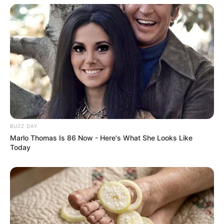
Erfurt
Sowohl viele historische Bauwerke aller
Zeitepochen als auch die auf einem Hügel
erbauten gotischen Sakralbauten von
Dom
und Severikirche
beherrschen das Zentrum einer der
größten und am besten erhaltenen
Altstadtgebiete
Deutschlands. Es gibt sehr viel zu sehen. Deshalb
empfehlen wir vor der Besichtigung der Stadt den Kauf
eines
Reiseführers
.
BUZZ DAY
Marlo Thomas Is 86 Now - Here's What She Looks Like
Dom und Severikirche
Today
In der Erfurter Altstadt führt eine große Frei­
treppe zu einem der groß­artigsten Bau­en­
sembles der Gotik in Deutschland, das
zugleich eines der
Wahrzeichen
von Erfurt ist.
Krämerbrücke in Erfurt