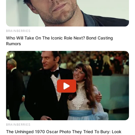
BRAINBERRIES
Who Will Take On The Iconic Role Next? Bond Casting
Rumors
Bald ist Hohes Friedensfest (in Augsburg ein Feiertag):
Sonnabend, den 08.08.2026
Hier werden
Ideen
zu Ausflugszielen,
Sehenswürdigkeiten und
Freizeitangeboten
in Gebesee,
Andisleben, Ringleben, Heschleben, Schwerstedt,
BRAINBERRIES
Ballhausen und Werningshausen einschließlich der
The Unhinged 1970 Oscar Photo They Tried To Bury: Look