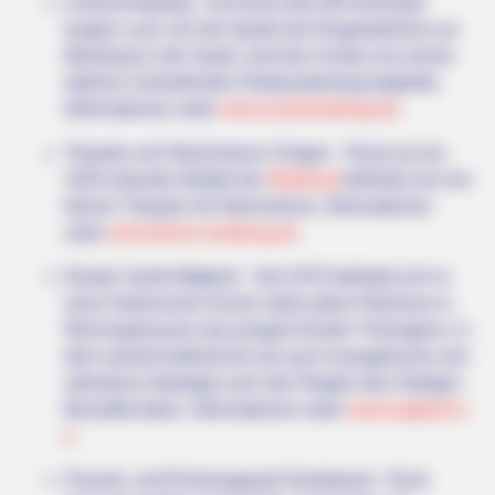
Unstrut-Radweg - Auf ihrem fast 200 Kilometer
langen Lauf, von der Quelle bei Dingelstedt bis zur
Mündung in die Saale, wird die Unstrut von einem
idyllisch verlaufenden Radwanderweg begleitet.
Informationen unter
www.unstrutradweg.de
.
Tierpark und Streichelzoo Clingen - Rund um ein
1934 erbautes Modell der
Wartburg
befindet sich ein
kleiner Tierpark mit Streichelzoo. Informationen
unter
www.kleine-wartburg.de
.
Kloster Sankt Wigberti - Seit 1973 befindet sich in
einer historischen Kirche nebst altem Pfarrhaus in
Werningshausen das jüngste Kloster Thüringens, in
dem sowohl katholische als auch evangelische und
orthodoxe Gläubige nach den Regeln des Heiligen
Benedikt leben. Informationen unter
www.wigberti.d
e
.
Freizeit- und Erholungspark Nordstrand - Einst