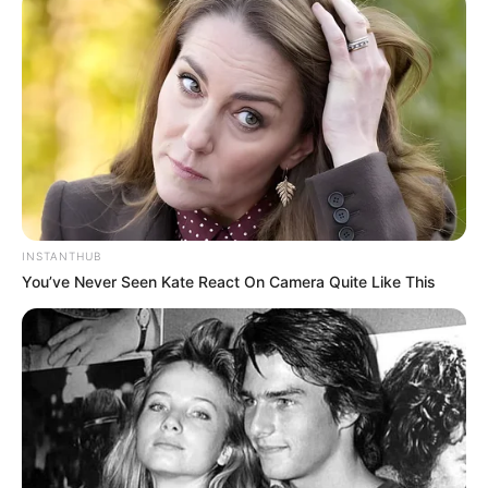
Japanischer Garten in Bad Langensalza
Meditative Atmosphäre zu allen vier
Jahreszeiten im original japanisch
gestalteten Garten in Bad Langensalza.
Friederikenschlösschen in Bad
Langensalza
Die Rokokoresidenz mit romantischem
INSTANTHUB
Garten ist ein Glanzpunkt im Kurbereich
You’ve Never Seen Kate React On Camera Quite Like This
von Bad Langensalza; wie auch der benachbarte
Rosengarten
.
Rosengarten in Bad Langensalza
Rund 500 Rosensorten wachsen auf
einem nach 1990 zum Park umgestalteten
ehemaligen Fabrikgelände.