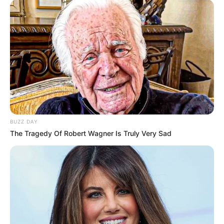
Kyffhäuser Denkmal
Im Kyffhäusergebirge steht ein Monument
zur Erinnerung an Kaiser Wilhelm I.
(Kaiser der Deutschen Einheit von 1871),
neben den Ruinen der Burg des sagenhaften Kaiser
Barbarossa.
Kurbereich Bad Frankenhausen
Im Herzen der seit dem Mittelalter
BUZZ DAY
existierenden Stadt liegt rund um den
The Tragedy Of Robert Wagner Is Truly Very Sad
historischen Quellgrund ein attraktiver
Kurbereich mit Parkanlagen, Solebad und weiteren
Freizeiteinrichtungen.
Panorama Museum Bad Frankenhausen
Ein riesiges Gemälde zeigt in Bad
Frankenhausen den Deutschen