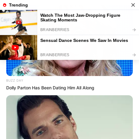
Umgebung Gebesee, Andisleben, Ringleben,
Heschleben, Schwerstedt, Ballhausen und
Werningshausen
Hotels
Veranstaltungen
30 km
50 km
BUZZ DAY
Dolly Parton Has Been Dating Him All Along