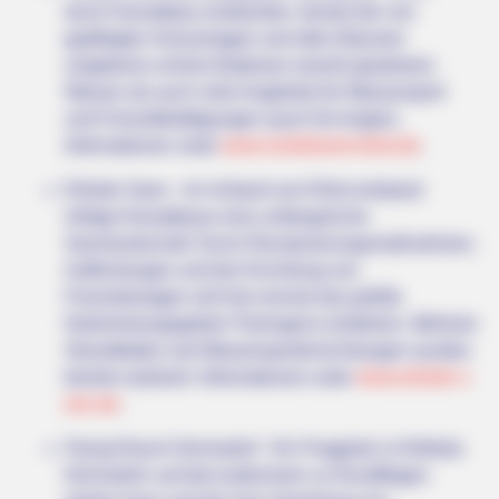
durch Kiesabbau entstanden, besitzt der von
gepflegten Grünanlagen und alten Bäumen
umgebene schöne Badesee sowohl glasklares
Wasser als auch viele Angebote für Wassersport
und Freizeitbetätigungen (auch für Angler).
Informationen unter
www.nordstrand-erfurt.de
.
Erfurter Seen - Im Umland von Erfurt entstand
infolge Kiesabbaus eine umfangreiche
Seenlandschaft. Durch Renaturierungsmaßnahmen,
Aufforstungen und der Errichtung von
Freizeitanlagen soll hier einmal das größte
Naherholungsgebiet Thüringens entstehen. Mehrere
Strandbäder und Wassersporteinrichtungen wurden
bereits realisiert. Informationen unter
www.erfurter-s
een.de
.
Flying Ranch Dermsdorf - Ein Flugplatz in Kölleda-
Dermsdorf, auf dem jedermann zu Rundflügen