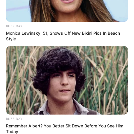
Bauernkrieg mit der Schlacht am
Kyffhäuser von 1525 unter Thomas Müntzer und die Zeit
der Renaissance.
BUZZ DAY
Monica Lewinsky, 51, Shows Off New Bikini Pics In Beach
Barbarossahöhle am Kyffhäuser
Style
Große Hohlräume, Grotten und grün
schimmernde Seen sind in der bei
Rottleben liegenden Anhydrithöhle zu
sehen. Da die Höhle unter dem Kyffhäusermassiv liegt,
wird sie außerdem mit der hier verbreiteten Sage über die
Rückkehr von Barbarossa als Friedenskaisers in
Verbindung gebracht.
Weimar
Die im Herzen von
Thüringen
liegende
Goethe- und Schillerstadt gilt als
BUZZ DAY
Hauptstadt der deutschen Klassik. Sie
Remember Albert? You Better Sit Down Before You See Him
besitzt interessante Museen, elegante Schlösser sowie
Today