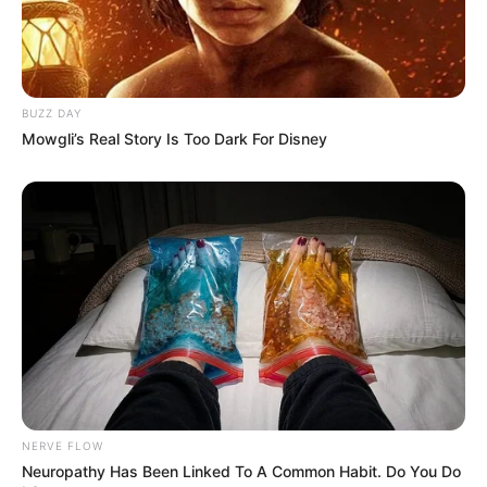
Schlossmuseum mit Kunstsammlungen der
Herzöge von Sachsen-Weimar-Eisenach.
Wittumspalais in Weimar
BUZZ DAY
Das 1769 errichtet Palais diente über
Mowgli’s Real Story Is Too Dark For Disney
dreißig Jahre der Herzoginmutter Anna
Amalia als Wohnsitz und beherbergt heute
eine Ausstellung über das Leben des Adels in dieser Zeit.
Tiefurt
Schloss mit Park (Stätte der Weimarer
Klassik) und Maria-Pawlowna-Weg zum
Schloss
Kromsdorf
.
Maria-Pawlowna-Promenadenweg zum
Schloss Kromsdorf
NERVE FLOW
Ein im Tiefurter Park beginnender Wander-
Neuropathy Has Been Linked To A Common Habit. Do You Do
und Radwanderweg nach Schloss