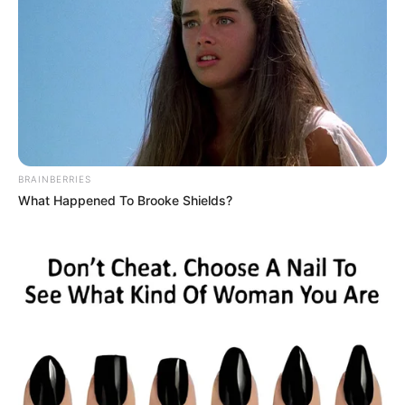
von Mühlhausen.
Museum am Lindenbühl in Mühlhausen
Das Museum für Stadt- und
Regionalgeschichte zeigt die historische
Entwicklung der Stadt.
Barfüßerkirche am Mühlhäuser Kornmarkt
BRAINBERRIES
Die Kirche zeigt die Ereignisse des
What Happened To Brooke Shields?
Deutschen Bauernkrieges, in dessen
Mittelpunkt die Stadt durch das Wirken
Thomas Müntzers stand.
Marienkirche Mühlhausen
Müntzergedenkstätte in der Marienkirche,
der größten Kirche der Stadt.