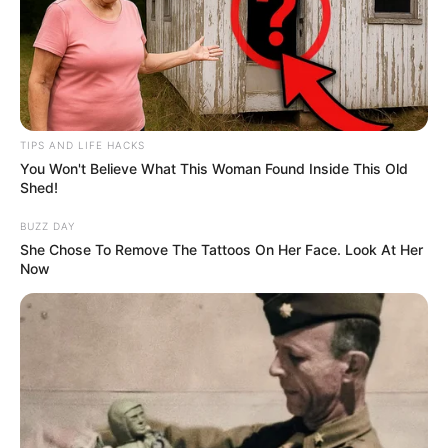
das Bärental. Über dieses führt eine 180
Meter lange Wanderbrücke. Besonders reizvoll ist die
Wanderung während der Obstblüte.
Gotha
Mit dem
Schloss Friedenstein
, dem
TIPS AND LIFE HACKS
Wahrzeichen von Gotha, und der
You Won't Believe What This Woman Found Inside This Old
Shed!
historischen Altstadt besitzt die einst
bedeutendste Residenzstadt
Thüringens
viele wichtige
BUZZ DAY
Bau- und Kulturdenkmäler.
She Chose To Remove The Tattoos On Her Face. Look At Her
Now
Schloss Friedenstein
Die frühere Residenz der Herzöge von
Sachsen-Coburg-Gotha mit prunkvollen
Gemächern und insgesamt vier Museen,
unter denen das eigentliche Schlossmuseum zudem zu
den größten in Thüringen gehört.