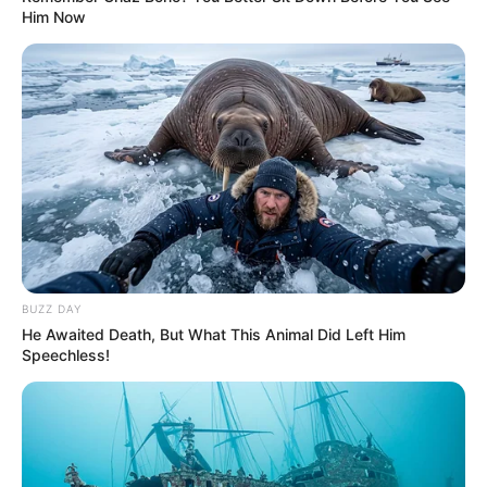
Innen­höfen. Es ist sehr berühmt, weil hier
Him Now
Martin Luther
die Bibel studierte.
Stadtmuseum Erfurt
Anschauliche Ausstellung zur Geschichte
der Stadt Erfurt, von der Steinzeit bis zur
Gegenwart, in einem attraktiven Haus der
Spätrenaissance.
Neue Mühle in Erfurt
Mühlenmuseum mit interessanten
BUZZ DAY
technischen Details in der letzten noch
He Awaited Death, But What This Animal Did Left Him
funktionstüchtigen Mühle der Stadt.
Speechless!
Erfurter Angermuseum
Eine Kunstsammlung im ältesten Museum
der Stadt mit Exponaten vom Mittelalter bis
zur Neuzeit.