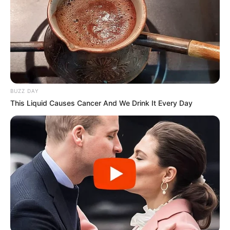
Deutschlands (seit 1908) im
Wasserschloss Seebach.
Opfermoor Niederdorla
Rekonstruierte Kult- und Wohnstätten aus
der Zeit der Kelten und Germanen.
BUZZ DAY
Wildkatzendorf Hütscheroda
This Liquid Causes Cancer And We Drink It Every Day
Das vom BUND betriebene, an der Grenze
zum Nationalpark Hainich liegende
Wildkatzendorf Hütscheroda ist ein
beliebtes Ausflugsziel, in dem echte und in der Natur sehr
scheue Wildkatzen zu beobachten sind. Außerdem gibt es
viel über die Population der Wildkatzen im Hainich und in
ganz Deutschland sowie über den Naturschutz zu
erfahren.
Skulpturen und Natur in Behringen und