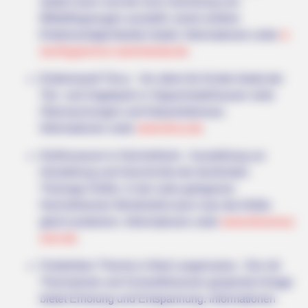
starten kann und der eine Sammlung von
Militärflugzeugen ausstellt, sowie weitere
Erlebnismöglichkeiten bietet. Informationen unter
w
ww.flugservice-soemmerda.de
.
Erlebniswelt Tirica - Vor allem für Kinder bietet der
Tier- und Vogelpark in Vippachedelhausen viele
Überraschungen und Naturerlebnisse.
Informationen unter
www.tirica.de
.
Kloßmuseum in Heichelheim - Ausstellung zur
Herstellung und Geschichte der berühmten
Thüringer Klöße. In der nahe gelegenen
Heichelheimer Windmühle kann man die Klöße
gleich probieren. Informationen unter
www.klossmus
eum.de
.
Friederiken Therme in Bad Langensalza - Die mit
Thermalsole und Schwefelwasser gespeiste Anlage
bietet Erholung und Entspannung. Informationen