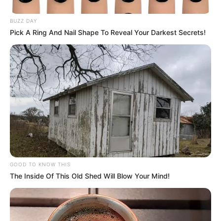
Historisches Rathaus in Mühlhausen
In dem aus mehreren Gebäudeteilen
BUZZ DAY
bestehenden mittelalterlichen Rathaus
Pick A Ring And Nail Shape To Reveal Your Darkest Secrets!
können einige der historisch
ausgestatteten Räume besichtigt werden.
Baumkronenpfad Hainich
Eine Wanderung im
Nationalpark Hainich
zwischen, über und unterhalb der Wipfel
riesiger Bäume, in einer Höhe von mehr
als 20 Metern. Außerdem gibt es auf dem über einen
halben Kilometer langen Weg viele Informationen über
den "Urwald in der Mitte Deutschlands", die im Baumturm
und in einer Dauerausstellung des Nationalparkzentrums
GOOD TO KNOW THIS
ergänzt werden.
The Inside Of This Old Shed Will Blow Your Mind!
Schloss Seebach
Die älteste Vogelschutzwarte