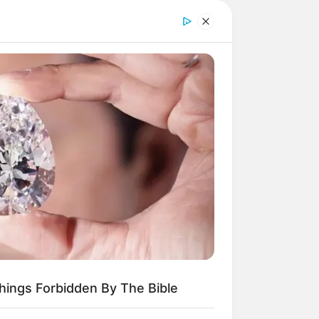
die begehbare Seevogelvoliere.
 Vielfalt der Vogelwelt auf unserer
h Flugschauen und Tierfütterungen.
erden.
THYREHABCARE
dra Bullock's Actual Size Might
prise You - Take A Look!
ngene Tierpark von Güstrow. Gezeigt
teuerlichen Wegen aus, wie einer
faden, zu beobachten sind.
Things Forbidden By The Bible
lt.