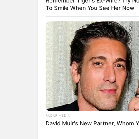
Remember Tiger's Ex-Wife? Try No
To Smile When You See Her Now
Wäre es nicht besser, wenn
Herdenarmeen so viele an
RADAR MEDIA
Once Voted Most Beautiful Twins,
Here's What They Look Like Now
Quermania folgen:
RADAR MEDIA
David Muir's New Partner, Whom Yo
Suchen: