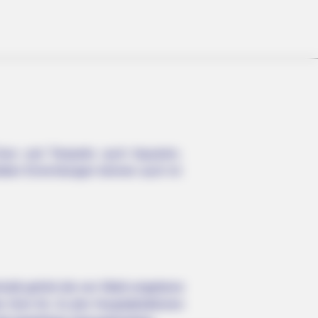
Zoos und Tierparks auch Aquarien,
bten Einrichtungen können auch im
ating Him All Along
eshalb gehört die von Wald umgebene
 ihrer Art. Zu den Hauptattraktionen