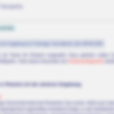
Tierparks
von hier
st (in Augsburg ein Feiertag): Sonnabend, den 08.08.2026
e mit Tieren für Rostock vorgestellt. Dazu gehören neben 
ildparks. Viele dieser besonders als
Kinderausflugsziele
belie
RADAR MEDIA
 in Rostock mit der weiteren Umgebung:
h 12-jähriger Genesung
Dolly Parton Has Been D
k
nge Geschichte blickt der Rostocker Zoo zurück. Wohl auch d
hen
Vergangenheit regelmäßig erweiterte Anlage zu den beliebtesten