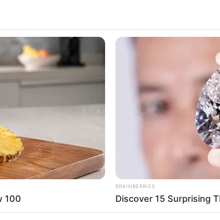
 Tropenwelt im Darwineum, die Eisbärenwelt im Polarium und 
Marlow
chön angelegte Parkanlage mit begehbaren Gehegen zeigt die
frikanischen Strauß bis zum Zebrafinken. Zu sehen sind auc
nnen noch weitere Tierarten aus nächster Nähe beobachtet w
RURAL HEARTS
HEAL
Tired Of Explaining Farm Life? Meet
San
V in Güstrow
Columbus Country Singles
Sur
präsentiert sich der aus einem Heimattiergarten hervorgega
heimische und ehemals einheimische Tiere, die von aben
Unterwasserwelt, Höhlengängen und hoch angelegten Kletterp
Tierparks in und um Rostock:
BRAINBERRIES
w 100
Discover 15 Surprising 
g-Vorpommern werden hier die
bekanntesten Tierparks
vorgestel
eren Ausflugszielen und Sehenswürdigkeiten in und um
Rostock
.