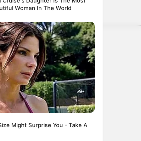
 Cruise's Daughter Is The Most
utiful Woman In The World
erschlagen würden, statt mit ihren
ENOW
weitere Kalauer
e Enthüllungen: So geht es
umacher wirklich
Size Might Surprise You - Take A