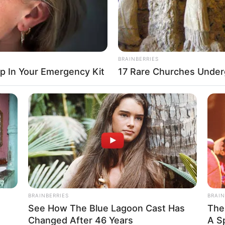
BRAINBERRIES
ep In Your Emergency Kit
17 Rare Churches Underg
BRAINBERRIES
BRAIN
See How The Blue Lagoon Cast Has
The
Changed After 46 Years
A S