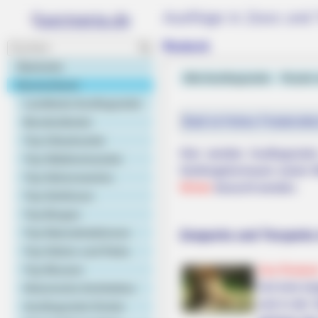
Ausflüge in Zoos und 
Rostock
Startseite
Alle Ausflugsziele
Puzzle 
Deutschland
Landkarte Ausflugsziele
Bald ist Hohes Friedensfe
Bundesländer
Top Urlaubsziele
Hier werden Ausflugsziel
Top Städtereiseziele
Greifvogelschauen sowie W
Top Sehenswertes
Winter
besucht werden.
Top Schlösser
Top Burgen
GLOBENOW
Top Naturattraktionen
Zooparks und Tierparks
Schumacher verlässt das Bett nac
Top Gärten und Parks
Top Museen
Zoo Rostoc
INSTANTHUB
Auf eine la
Historische Architektur
William Put Camilla In Her Place W
und in der 
Ausflugsziele Kinder