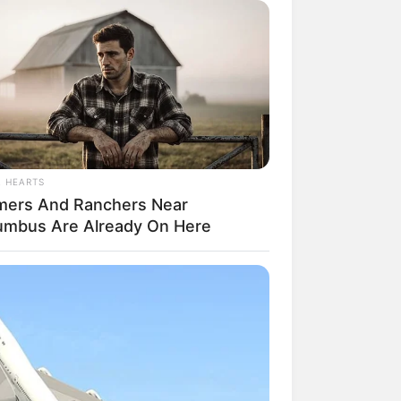
Anakonda endet fast tödlich
L HEARTS
mers And Ranchers Near
rößten Traditionsseglertreffen in
umbus Are Already On Here
spreis: frei. Weitere Informationen:
S WAKA
gedy Of Paul McCartney, 83. He
 Been Confirmed To Be...!