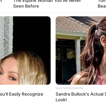
t
The Equine Woman You've Never
Tom
Seen Before
Bea
 sich die Präsidenten und Generäle mit Knüppeln gegenseitig 
dere Menschen zu ermorden?
GLOBENOW
GLOB
Menschen mit dieser Blutgruppe
Neu
bekommen fast nie Krebs!
Sch
Impressum & Kontakt
Auf Quermania werben
HEALTHYREHABCARE
u'll Easily Recognize
Sandra Bullock's Actual 
Look!