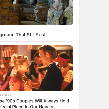
round That Still Exist
BERRIES
se '90s Couples Will Always Hold
pecial Place In Our Hearts