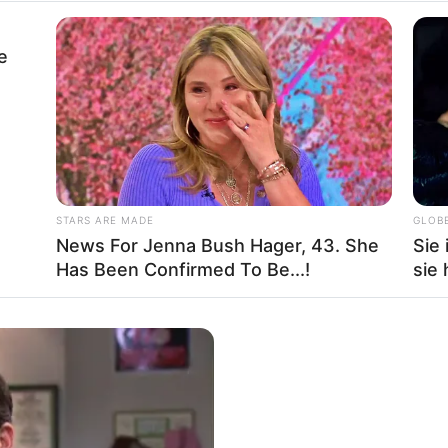
e
rojektes sind Affiliate-Angebote integriert. Wenn etwas darüber
ss sich dadurch der Preis ändert.
STARS ARE MADE
GLOB
News For Jenna Bush Hager, 43. She
Sie 
Has Been Confirmed To Be...!
sie 