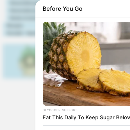
It Came To His Kids
gehören die
Veranstaltungstipps
Before You Go
Veranstaltung eintragen
Vogelpark 
Hotels & Unterkünfte
Eine sehr s
Rezepte
Erde, vom a
Kontakt - Impressum
Außerdem kö
Wildpark-M
Bärenstark 
werden ein
begehbaren 
Links zu Zooparks und 
GLYCOGEN SUPPORT
Eat This Daily To Keep Sugar Belo
Für ganz Mecklenbur
Hier geht es zu weit