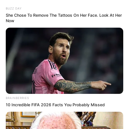
BUZZ DAY
She Chose To Remove The Tattoos On Her Face. Look At Her
Now
Hafenrundfahrt Hamburg suchen
Heute ist Hohes Friedersfest (in Augsburg ein Feiertag):
Sonnabend, der 08.08.2026
BRAINBERRIES
10 Incredible FIFA 2026 Facts You Probably Missed