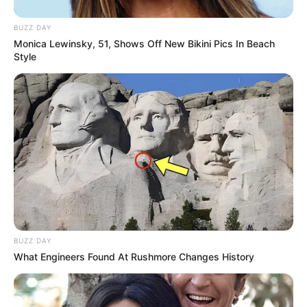
weitere Kalauer
BUZZ DAY
Monica Lewinsky, 51, Shows Off New Bikini Pics In Beach
Style
Quermania folgen:
Impressum & Kontakt
Smartphone Startseite
Suchen:
BUZZ DAY
What Engineers Found At Rushmore Changes History
Auf einigen Seiten dieses Projektes sind Affiliate-
Angebote integriert. Wenn etwas darüber gebucht oder