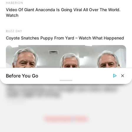
HABERION
Video Of Giant Anaconda Is Going Viral All Over The World.
Watch
BUZZ DAY
Coyote Snatches Puppy From Yard – Watch What Happened
Before You Go
FRIDAY PLANS
Deutschland
|
Home
CVS Hides This $1 Generic Viagra - Here's The Aisle It's
Really In.