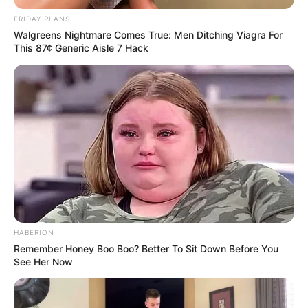
Swisscows
.
FRIDAY PLANS
Walgreens Nightmare Comes True: Men Ditching Viagra For
This 87¢ Generic Aisle 7 Hack
Hafenrundfahrt Hamburg mit Hilfe von Yahoo
suchen:
Die schönsten und beliebtesten Ausflugsziele in
ganz Deutschland:
HABERION
Remember Honey Boo Boo? Better To Sit Down Before You
See Her Now