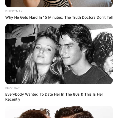
Die beliebtesten Museen
DIRECTMAX
Why He Gets Hard In 15 Minutes: The Truth Doctors Don't Tell
Museen und Themenparks in Deutschland nach
Rubriken:
Auto- und Oldtimermuseen
DDR-Museen
Museen und Erinnerungsstätten der DDR-Grenze
Dinosaurierausstellungen und Urzeittiere
Eisenbahnmuseen
Filmmuseen und Filmparks
BUZZ DAY
Everybody Wanted To Date Her In The 80s & This Is Her
Modelleisenbahnausstellungen
Recently
Museumseisenbahnen und Dampflokfahrten
Technikmuseen und Luftfahrtausstellungen