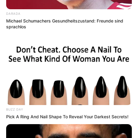
Ausflugsziele und Sehenswürdigkeiten in Deutschland
vorgestellt, inklusive der
beliebtesten Reiseziele
, der
DARADA
Michael Schumachers Gesundheitszustand: Freunde sind
schönsten Städte
und der
schönsten Urlaubsziele
.
sprachlos
BUZZ DAY
Pick A Ring And Nail Shape To Reveal Your Darkest Secrets!
Ferienwohnungen, Ferienhäuser und Unterkünfte gibt
es unter
www.tourist-online.de