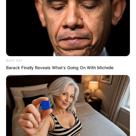
Hotels und Unterkünfte in Deutschland:
Hotels und Übernachtungsmöglichkeiten
Ferienwohnungen und Ferienhäuser in Deutschland
Tipps zum Thema Ausflug und Urlaub in
BUZZ DAY
Deutschland:
Barack Finally Reveals What's Going On With Michelle
Die schönsten Urlaubsziele
Die beliebtesten Städtereiseziele
Die attraktivsten Sehenswürdigkeiten und Ausflugsz
iele
Die schönsten Schlösser
Die schönsten Burgen
Die schönsten Gärten und Parkanlagen