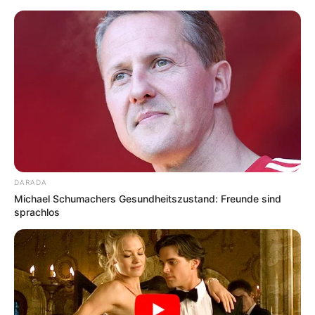
Kinderausflugsziel: Rundwanderweg
Schelmenklinge in Schlucht mit Mühlenmodellen
Ostalbkreis
Schwäbische Alb
DARADA
Michael Schumachers Gesundheitszustand: Freunde sind
sprachlos