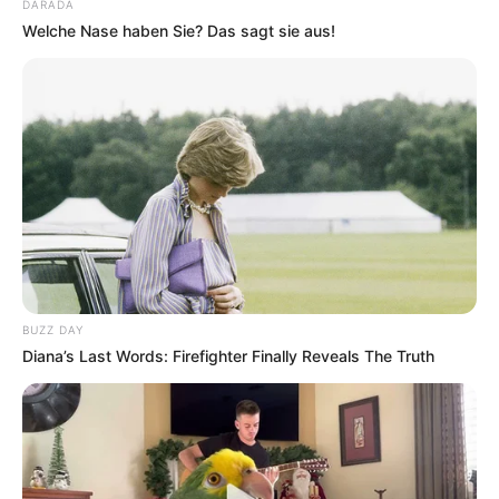
DARADA
Welche Nase haben Sie? Das sagt sie aus!
Hotel Lorch
hier
buchen
Lage der Schelmenklinge:
Hier kann die
Route zu diesem Ausflugsziel
berechnet
werden
, auch vom
aktuellen Standort
aus
. Außerdem
bieten wir die GPS-Daten als Wegpunkt zum
Download
im GPX-Format
an, für den Import in Navigationsgeräten
BUZZ DAY
und in Google Earth. Die
GPS-Daten
lauten: Latitude
Diana’s Last Words: Firefighter Finally Reveals The Truth
(entspricht dem Breitengrad) = 48.8139 und Longitude
(entspricht dem Längengrad) = 9.6999.
Die zu Fuß erreichbare Schelmenklinge bei Lorch
(Parkplätze Eingabe Navigationsgerät: Klosterstraße in
73547 Lorch) als Markierung und mit
Parkplätzen
auf dem