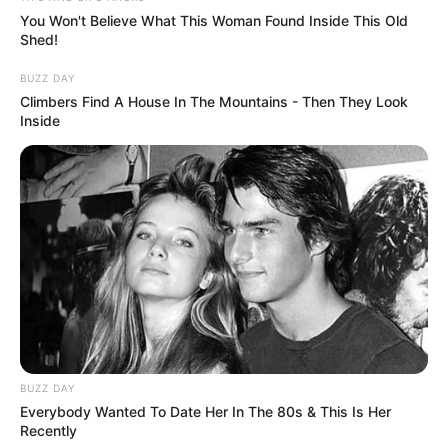
gekauft wird, ist das eine Unterstützung, ohne dass sich
You Won't Believe What This Woman Found Inside This Old
dadurch der Preis ändert.
Shed!
BUZZ DAY
Climbers Find A House In The Mountains - Then They Look
Inside
BUZZ DAY
Everybody Wanted To Date Her In The 80s & This Is Her
Recently