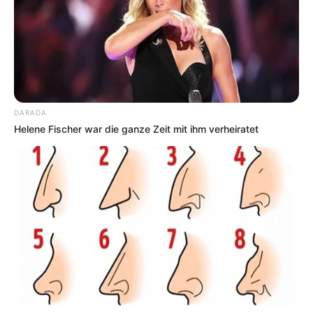
d
Tagesausflugsziele für Schwäbisch Gmünd und Lor
ch
Bademöglichkeiten
Wandern
Kinoprogramm
DARADA
Helene Fischer war die ganze Zeit mit ihm verheiratet
Angebote für Behinderte
Aussichtstürme
Kletterparks
Tier- und Zooparks
Ausflug mit der Bahn
Fremdenverkehrsamt und Tourist Information Lorch
Hier kann auch eine
Veranstaltung für Lorch eingetragen
werden, ebenso für alle weiteren Städte und Gemeinden.