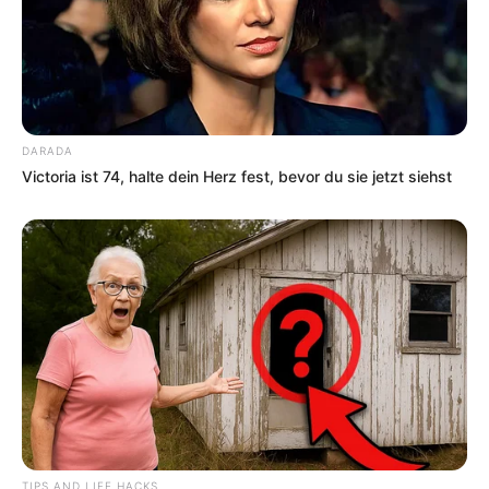
weitere Kalauer
Quermania folgen:
Impressum & Kontakt
Smartphone Startseite
DARADA
Victoria ist 74, halte dein Herz fest, bevor du sie jetzt siehst
Suchen:
Auf einigen Seiten dieses Projektes sind Affiliate-
Angebote integriert. Wenn etwas darüber gebucht oder
TIPS AND LIFE HACKS