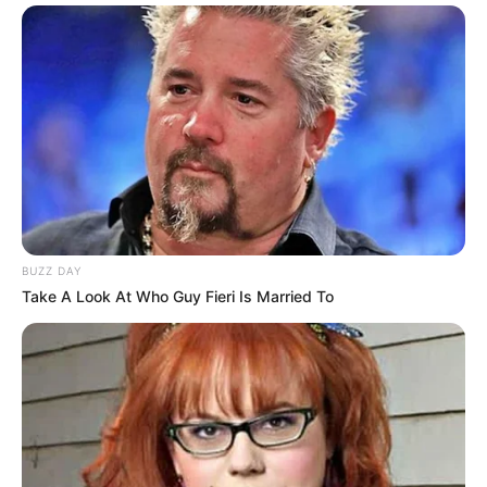
BUZZ DAY
Take A Look At Who Guy Fieri Is Married To