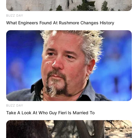
BUZZ DAY
What Engineers Found At Rushmore Changes History
BUZZ DAY
Take A Look At Who Guy Fieri Is Married To