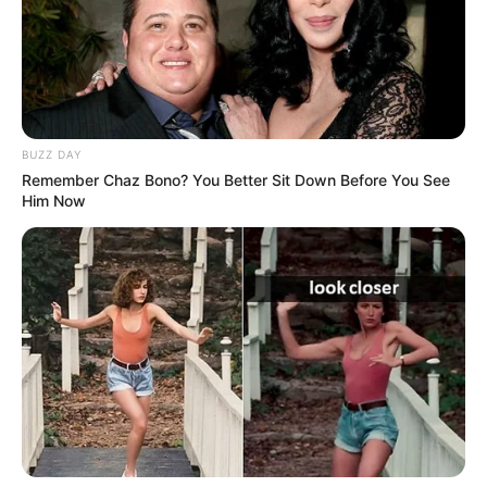
Angebote für Behinderte
Aussichtstürme
Kletterparks
Tier- und Zooparks
BUZZ DAY
Fremdenverkehrsamt und Tourist Information
Remember Chaz Bono? You Better Sit Down Before You See
Him Now
Weitere Informationen über Bad Wörishofen im
Internet:
Hotels in Bad Wörishofen
www.bad-woerishofen.info
de.wikipedia.org/
wiki/Bad Wörishofen
Kauf- und Lesetipps:
Reiseführer Bad Wörishofen