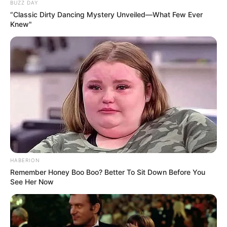
Puzzle
BUZZ DAY
“Classic Dirty Dancing Mystery Unveiled—What Few Ever
Knew"
Hotel Bad Wörishofen
hier
buchen
Deutschlandweit Veranstaltung kostenlos
eintragen:
HABERION
Remember Honey Boo Boo? Better To Sit Down Before You
See Her Now
Bilderfreigabe: Die Bilder dieser Seite dürfen unter
bestimmten Bedingungen für private und kommerzielle
Zwecke kostenlos benutzt werden. Weiteres siehe