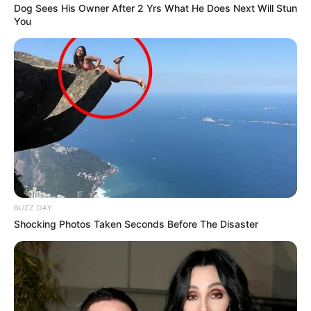
Dog Sees His Owner After 2 Yrs What He Does Next Will Stun
You
Ausflugsziele, Sehenswürdigkeiten, Freizeitziele
und Museen in und im Umkreis von Bad
Wörishofen:
Umkreissuche Tourismus Bad Wörishofen
Museen in und um Bad Wörishofen
Kinderausflugsziele für Bad Wörishofen
Kindergeburtstag feiern
Schlösser und Burgen in und um Bad Wörishofen
BUZZ DAY
Tagesausflugsziele für Bad Wörishofen
Shocking Photos Taken Seconds Before The Disaster
Bademöglichkeiten
Wandern
Ausflug mit der Bahn
Kinoprogramm