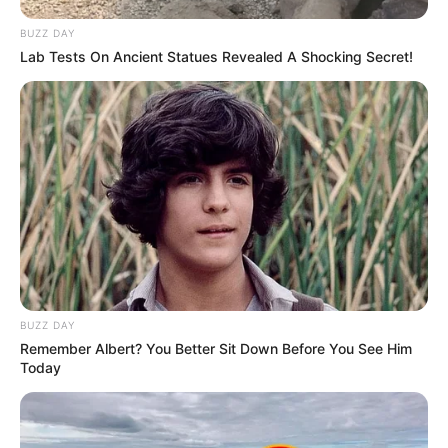
BUZZ DAY
Lab Tests On Ancient Statues Revealed A Shocking Secret!
BUZZ DAY
Remember Albert? You Better Sit Down Before You See Him
Today