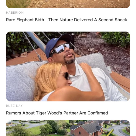
Suchen:
HABERION
Rare Elephant Birth—Then Nature Delivered A Second Shock
Auf einigen Seiten dieses Projektes sind Affiliate-
Angebote integriert. Wenn etwas darüber gebucht oder
gekauft wird, ist das eine Unterstützung, ohne dass sich
dadurch der Preis ändert.
BUZZ DAY
Rumors About Tiger Wood's Partner Are Confirmed