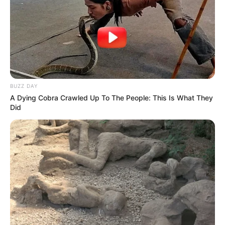
BUZZ DAY
A Dying Cobra Crawled Up To The People: This Is What They
Did