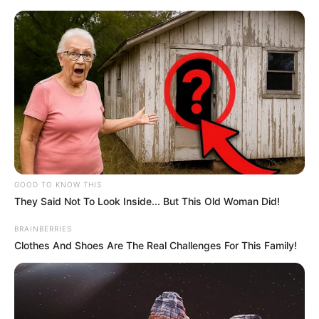
Kneipp Kurort Bad Wörishofen
Veranstaltungen
Hotels
GOOD TO KNOW THIS
They Said Not To Look Inside... But This Old Woman Did!
BRAINBERRIES
Clothes And Shoes Are The Real Challenges For This Family!
Kurpark - Denkmalplatz - Kirche Dominikanerinnenkloster
- Sebastianeum - Historische Kurhalle - Luitpold-Leusser-