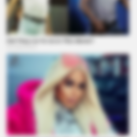
BUZZ DAY
Marlo Thomas Is 86 Now - Here's What She Looks Like
Today
BUZZ DAY
The Truth About Archie They Couldn't Hide Any Longer