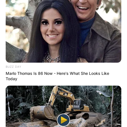
ausgetauscht wurden. Heute informiert das Museum
in der Villa Schöningen an diese Ereignisse.
Außerdem wird in der Villa und im Skulpturengarten
zeitgenössische Kunst ausgestellt. Informationen
unter
www.villa-schoeningen.de
.
Nowaweser Weberstube in Potsdam - Im Stadtteil
Babelsberg fanden unter Friedrich dem Großen
auch viele Weber aus Böhmen eine sichere
Zuflucht, die in ihrer Heimat wegen ihrem
protestantischen Glauben verfolgt wurden. Ein
BUZZ DAY
Marlo Thomas Is 86 Now - Here's What She Looks Like
kleines Museum im Weberviertel erinnert an das
Today
Leben dieser Immigranten. Weitere Informationen
mit der Internetsuche:
Nowaweser Weberstube
.
Haus der Brandenburgisch-Preußischen Geschichte
in Potsdam - Auch wenn das auffällige Gebäude am
Neuen Markt
nur der Kutschstall war, besitzt es das
Aussehen eines Schlosses. In seinen Räumen
können sich die Besucher auf eine erlebnisreiche