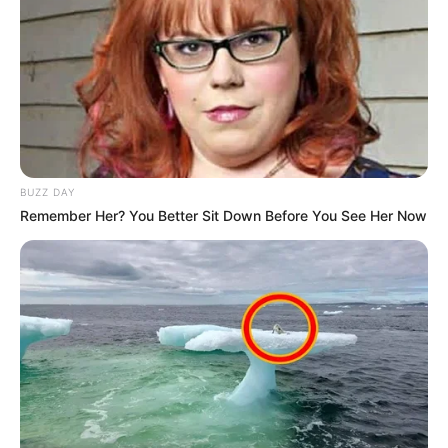
Architektur gehört das Bauwerk zu den
Sehenswürdigkeiten von Potsdam, auch wenn es
nicht im Inneren besichtigt werden kann, da es bis
zum heutigen Tag nur für Forschungszwecke
genutzt wird. Der Einsteinturm gehört zum
Wissenschaftspark Albert Einstein, in dem sich noch
eine Sternwarte und weitere wissenschaftliche
Einrichtungen befinden, die zum Teil auch zum
BUZZ DAY
Potsdamer UNESCO Welterbe gehören.
Remember Her? You Better Sit Down Before You See Her Now
Informationen unter
de.wikipedia.org/wiki/
Einsteintur
m
.
Wildpark Potsdam - Mehr als 875 ha ist der an
Sanssouci angrenzende Wildpark groß. Er besitzt
mehrere architektonisch interessante
Eingangsbauwerke bzw. Forsthäuser. Informationen
unter
de.wikipedia.org/wiki/
Wildpark Potsdam
.
Explotarium in Potsdam - Eine Erlebniswelt für