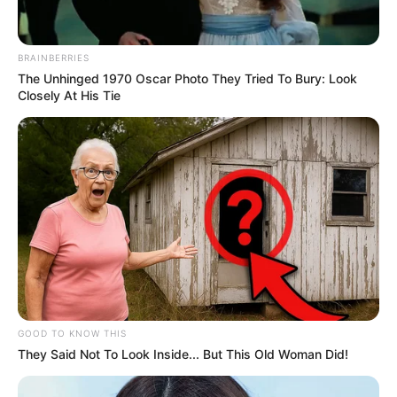
touristischen Informationen:
BRAINBERRIES
The Unhinged 1970 Oscar Photo They Tried To Bury: Look
Closely At His Tie
GOOD TO KNOW THIS
They Said Not To Look Inside... But This Old Woman Did!