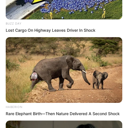
BUZZ DAY
Lost Cargo On Highway Leaves Driver In Shock
Tickets Stadtführungen
Folgendes kann in Potsdam ebenfalls besucht
werden:
HABERION
Rare Elephant Birth—Then Nature Delivered A Second Shock
Volkspark Potsdam - Das Gelände der
Bundesgartenschau 2001 ist heute ein beliebtes