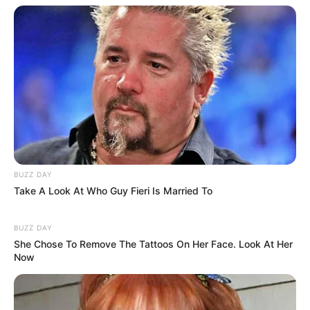
Alexander-Newski-Gedächtniskirche - Unter den
russischen Kirchen in Deutschland ist die 1929
geweihte Kirche, die nach modifizierten
Entwurfsvarianten vom Hofbauamt in Sankt
Petersburg errichtet wurde, eine der schönsten. Die
Kirche steht auf einer Erhebung in der Nähe der
oben erwähnten Russischen Kolonie. Informationen
unter
de.wikipedia.org/wiki/
Alexander-Newski-Gedä
chtniskirche (Potsdam)
.
Krongut Bornstedt in Potsdam - Der ehemaliger Sitz
BUZZ DAY
der Kronprinzessin Victoria liegt unweit der
Take A Look At Who Guy Fieri Is Married To
Schlösser von Potsdam-Sanssouci. Informationen
unter
www.krongut-bornstedt.de
.
BUZZ DAY
Einsteinturm in Potsdam - Um die Relativitätstheorie
She Chose To Remove The Tattoos On Her Face. Look At Her
Now
von Albert Einstein experimentell zu überprüfen
wurde zwischen 1919 und 1922 auf dem
Telegrafenberg ein Sonnenobservatorium erbaut.
Durch seine ungewöhnliche expressionistische