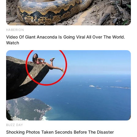
Reise durch die 900 Jahre alte Geschichte von
Brandenburg begeben, von der Entstehung der
Mark Brandenburg bis zum Untergang der DDR.
Informationen unter
www.hbpg.de
.
HABERION
Video Of Giant Anaconda Is Going Viral All Over The World.
Jan Bouman Haus in Potsdam - Im
Holländischen V
Watch
iertel
wird in einem um 1735 im holländischen Stil
erbauten Wohnhaus die Geschichte des
Stadtgebiets und die Lebensweise der einstigen
Bewohner gezeigt. Informationen unter
www.hollaen
disches-viertel-potsdam.de
.
museum FLUXUS+ in Potsdam - Auch
zeitgenössische Kunst kommt in Potsdam nicht zu
kurz. Sie wird in einem modernen Bauwerk in der
Schiffbauergasse gezeigt, das mit seinem Namen
an die Fluxusbewegung erinnert. Informationen
BUZZ DAY
unter
www.fluxus-plus.de
.
Shocking Photos Taken Seconds Before The Disaster