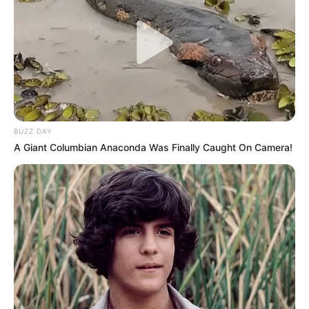
Ausflugsziele und Sehenswürdigkeiten im Umkreis
von Potsdam:
Gaststätten in und um Potsdam
Potsdamer Parklandschaft
Umkreissuche Tourismus Potsdam
BUZZ DAY
A Giant Columbian Anaconda Was Finally Caught On Camera!
Museen in und um Potsdam
Kinderausflugsziele für Potsdam
Kindergeburtstag feiern
Schlösser und Burgen in und um Potsdam
Tagesausflugsziele für Potsdam
Bademöglichkeiten
Wandern
Kinoprogramm