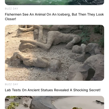
junge Forscher zwischen 6 und 14 Jahren, die Spaß
am Entdecken und Experimentieren haben.
BUZZ DAY
Fishermen See An Animal On An Iceberg, But Then They Look
Informationen unter
www.exploratorium-potsdam.de
.
Closer!
Jagdschloss Stern in Potsdam - Das vorbildlich
restaurierte, von 1730 bis 1732 in der Parforceheide
erbaute Jagdschloss ist seit 2007 wieder für die
Öffentlichkeit zugänglich. Informationen unter
www.j
agdschloss-stern.de
.
Berliner S-Bahn-Museum - Unmittelbar an der
Berliner Stadtgrenze nach Potsdam, aber noch auf
Potsdamer Gebiet, zeigt das Museum gegenüber
des S-Bahnhofs Griebnitzsee eine Vielzahl
interessanter Exponate, die mit der Berliner S-Bahn
BUZZ DAY
zusammenhängen. Hierzu gehören historische
Lab Tests On Ancient Statues Revealed A Shocking Secret!
Fahrkartenautomaten, Bahnhofsschilder, die
Hebelbank eines Stellwerks und weiteres.
Informationen unter
www.s-bahn-museum.de
.