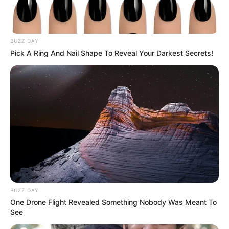
Besucher die Tier- und Pflanzenwelt des Landes
Brandenburg kennen lernen. Informationen unter
w
ww.naturkundemuseum-potsdam.de
.
BUZZ DAY
Gedenkstätte Lindenstraße 54/55 in Potsdam - An
Pick A Ring And Nail Shape To Reveal Your Darkest Secrets!
die Opfer politischer Gewalt im 20. Jahrhundert wird
in einem ehemaligen Gerichts- und
Gefängniskomplex erinnert. Die Einrichtung wurde
sowohl von den Nazis als auch von der
Staatssicherheit der DDR für die Verfolgung
politischer Gegner missbraucht. Weitere
Informationen mit der Internetsuche:
Gedenkstätte Li
ndenstraße in Potsdam
.
Villa Schöningen an der Glienicker Brücke -
Jahrzehntelang geriet die von West-Berlin nach
BUZZ DAY
Potsdam führende Glienicker Brücke regelmäßig in
One Drone Flight Revealed Something Nobody Was Meant To
die Schlagzeilen, wenn hier während des Kalten
See
Krieges Agenten zwischen Ost und West