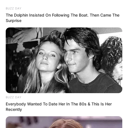
BUZZ DAY
The Dolphin Insisted On Following The Boat. Then Came The
Surprise
Potsdam - Hans Otto Theater
Potsdam
Veranstaltungen
Hotels
BUZZ DAY
Everybody Wanted To Date Her In The 80s & This Is Her
Recently
«
zurück
Potsdam