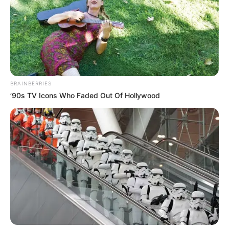
GELD SPAREN
Hier gibt es Tipps, wie man eine
Ferienwohnung
gestalten
kann.
BRAINBERRIES
’90s TV Icons Who Faded Out Of Hollywood
Ausgehend von den Suchfunktionen auf unseren Seiten
und auf den Seiten von Drittanbietern kann das passende
freie Hotelzimmer oder die gewünschte Unterkunft in einer
Pension im Grindelwald gefunden werden. Als Hilfe
dienen hierbei auch Preisvergleiche,
Kundenbewertungen, die Position der gewählten
Unterkunft auf dem Stadtplan bzw. auf der Straßenkarte
und
künstliche Intelligenz
. Darüber hinaus gibt es noch
weitere Angebote. Wir übernehmen sowohl für die