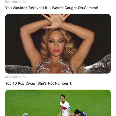
BRAINBERRIES
Unterkünfte als auch für alle weiteren Informationen auf
You Wouldn't Believe It If It Wasn't Caught On Camera!
der Suchergebnisseite keine Haftung.
Besonders preiswerte Unterkünfte sind alternativ auch
unter
www.preiswert-uebernachten.de
zu finden.
Camping statt Hotel, Pension oder
Ferienwohnung:
Camping in Deutschland
Campingplätze in Grindelwald
BRAINBERRIES
Top 10 Pop Divas (She's Not Number 1)
Weitere Tipps zum Thema Urlaub in Deutschland:
Die schönsten Urlaubsziele in Deutschland
Die beliebtesten Städtereiseziele in Deutschland