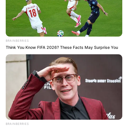
Die schönsten Wochenendreiseziele
Die attraktivsten Wellnesshotels in Deutschland
Vorschläge für Urlaubsziele auf der ganzen
BRAINBERRIES
Welt
Think You Know FIFA 2026? These Facts May Surprise You
BRAINBERRIES