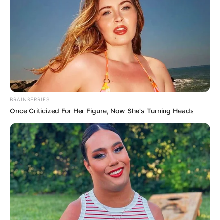
werden.
Deutschlandweit Veranstaltung kostenlos
eintragen:
BRAINBERRIES
Once Criticized For Her Figure, Now She's Turning Heads
Wäre es nicht besser, wenn sich die Präsidenten und
Generäle mit Knüppeln gegenseitig erschlagen würden,
statt mit ihren Herdenarmeen so viele andere Menschen
zu ermorden?
weitere Kalauer