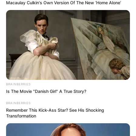
Macaulay Culkin's Own Version Of The New ‘Home Alone’
Hier geht es zu den
schönsten Urlaubsregionen in
Deutschland
und hier gibt es
Tipps für weltweite
BRAINBERRIES
Reiseziele
. Hierzu gehören spannende Reiseberichte
Is The Movie "Danish Girl" A True Story?
über die
Insel der Dämonen, Monster, Drachen, Götter
BRAINBERRIES
und tausend Tempel
sowie die
Ostküste von Australien
.
Remember This Kick-Ass Star? See His Shocking
Transformation
Von dieser Seite aus können Hotels, Pensionen,
Ferienwohnungen und Urlaubsunterkünfte verschiedener
Anbieter im Grindelwald gesucht und online gebucht