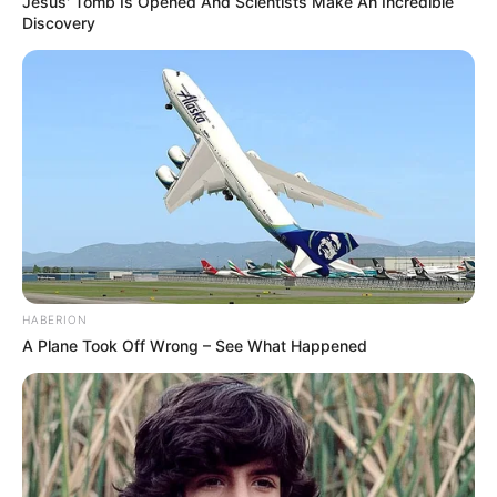
Jesus' Tomb Is Opened And Scientists Make An Incredible
Discovery
HABERION
A Plane Took Off Wrong – See What Happened