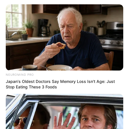
Sehenswürdigkeiten in Bingen am Rhein
Bingen
Veranstaltungen
Hotels
NEUROMIND PRO
Japan's Oldest Doctors Say Memory Loss Isn't Age: Just
Stop Eating These 3 Foods
Blick auf die Basilika St. Martin und die Burg Klopp -
weiter
»