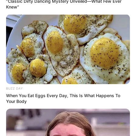
“Classic Dirty Dancing Mystery Unveiled—What Few Ever
Knew"
Fremdenverkehrsamt und Tourist Information
Hier kann auch eine
Veranstaltung für Bingen eingetragen
werden, ebenso für alle weiteren Städte und Gemeinden.
Weitere Informationen über Bingen und den
Mittelrhein im Internet:
Hotels in Bingen
www.bingen.de
BUZZ DAY
de.wikipedia.org/
wiki/
Bingen
When You Eat Eggs Every Day, This Is What Happens To
Your Body
Kauf- und Lesetipps:
Reiseführer Mittelrhein
Puzzle
Hotel Bingen
hier
buchen