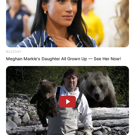
BUZZDAY
Meghan Markle's Daughter All Grown Up — See Her Now!