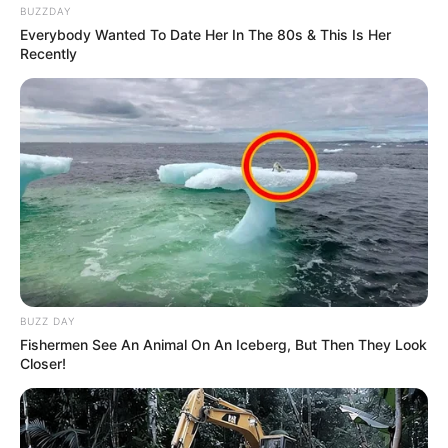
BUZZDAY
Everybody Wanted To Date Her In The 80s & This Is Her
Recently
BUZZ DAY
Fishermen See An Animal On An Iceberg, But Then They Look
Closer!