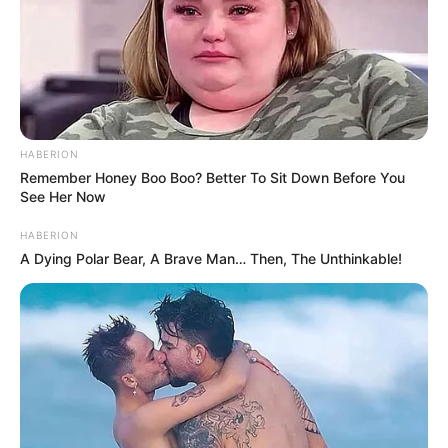
Deutschlandweit Veranstaltung kostenlos
eintragen:
HABERION
Remember Honey Boo Boo? Better To Sit Down Before You
See Her Now
HABERION
A Dying Polar Bear, A Brave Man… Then, The Unthinkable!
Bilderfreigabe: Die Bilder dieser Seite dürfen unter
bestimmten Bedingungen für private und kommerzielle
Zwecke kostenlos benutzt werden. Weiteres siehe
Bilderfreigabe
.