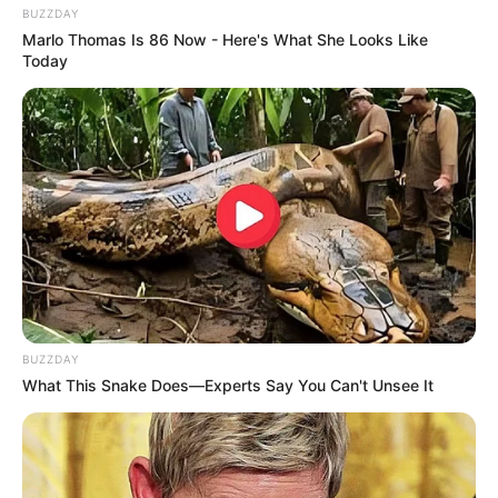
BUZZDAY
Marlo Thomas Is 86 Now - Here's What She Looks Like
Today
BUZZDAY
What This Snake Does—Experts Say You Can't Unsee It