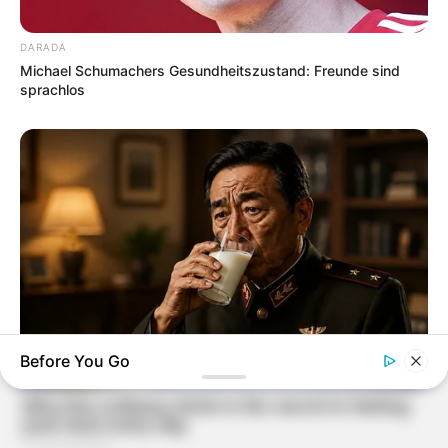
DARADA
Michael Schumachers Gesundheitszustand: Freunde sind
sprachlos
Before You Go
NEUROMIND PRO
Japan's Greatest Doctors Say Memory Loss Isn't Age: Just
Stop Drinking These 3 Beverages