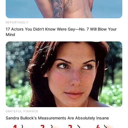
Das Wissen, das die Bauern schon seit Jahrtausenden
bei der Tier- und Pflanzenzucht anwenden, hatte
Charles Darwin 1858 der universitären Welt gelehrt. Die
REPORTINGLY
mussten die Abstammungslehre ja endlich auch mal
17 Actors You Didn't Know Were Gay—No. 7 Will Blow Your
Mind
lernen.
weitere Kalauer
Quermania folgen:
Impressum & Kontakt
Smartphone Startseite
Suchen:
GRATEFUL FINANCE
Sandra Bullock's Measurements Are Absolutely Insane