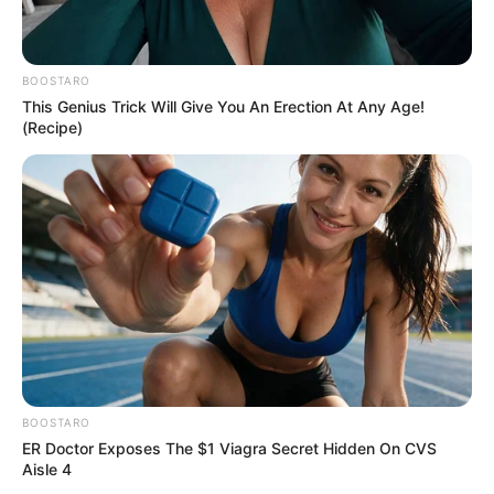
Der älteste existierende Nachweis für die
Eintreibung von Steuern:
BOOSTARO
Im alten Ägypten ist für das 3. Jahrtausend vor Christi eine
This Genius Trick Will Give You An Erection At Any Age!
erste staatliche Abgabe belegt. Es wurde eine
Erntesteuer
(Recipe)
und ein Nilzoll
erhoben. Das war abhängig vom letzten
Hochwasserstand des Nils, weil dieser die Höhe der
Ernten beeinflusste. Ägypten war damals schon ein gut
funktionierender Staat. Man kann aber davon ausgehen,
dass die vermutlich schon Jahrtausende vorher
beginnende Entstehung dieses Staates für die meisten
Bewohner nicht ganz freiwillig vonstattengegangen war.
In der weiteren sehr wechselhaften Geschichte der
altägyptischen Hochkultur sind auf jedem Fall viele
Eroberungen, Tributzahlungen, Knechtschaften und
Versklavungen belegt. So ähnlich wird es wohl auch vor
BOOSTARO
den ältesten existierenden Aufzeichnungen gewesen
ER Doctor Exposes The $1 Viagra Secret Hidden On CVS
sein.
Aisle 4