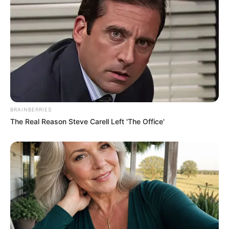
Verwaltungsstrukturen der eroberten Staaten
übernommen. Dabei und im Zusammenhang mit
religiösen Entwicklungen entstanden schließlich die
Stände, Klassen und Kasten, so wie sie noch bis in die
heutige Zeit hinein erkennbar sind.
Ein typisches Beispiel dieser Entwicklung ist das
Ritterwesen. Hierbei wurden ursprünglich einem Krieger
Land und mehrere unterworfene Unfreie zugeteilt, die
BRAINBERRIES
mittels Frondiensten für seine Versorgung zuständig
The Real Reason Steve Carell Left 'The Office'
waren. Im Gegenzug musste der Ritter jederzeit kostenlos
zu Kriegsdiensten für die höheren Herrscher zur
Verfügung stehen. Damit das System auch reibungslos
funktioniert, waren schon von Anfang an verschiedene
Rangordnungen und die Unterstützung durch landlose
Freie notwendig (Divide et impera = Teile und herrsche,
hatten schon die Römer gesagt).