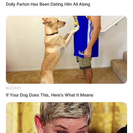
Dolly Parton Has Been Dating Him All Along
BUZZDAY
If Your Dog Does This, Here's What It Means