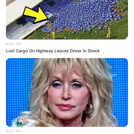
Auf einigen Seiten dieses Projektes sind Affiliate-
Angebote integriert. Wenn etwas darüber gebucht oder
gekauft wird, ist das eine Unterstützung, ohne dass sich
dadurch der Preis ändert.
BUZZ DAY
Lost Cargo On Highway Leaves Driver In Shock
BUZZ DAY