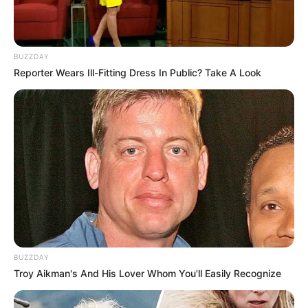
BUZZDAY
Reporter Wears Ill-Fitting Dress In Public? Take A Look
BUZZDAY
Troy Aikman's And His Lover Whom You'll Easily Recognize