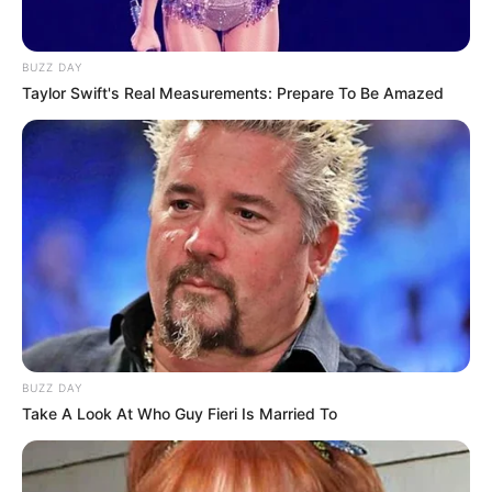
BUZZ DAY
Taylor Swift's Real Measurements: Prepare To Be Amazed
BUZZ DAY
Take A Look At Who Guy Fieri Is Married To