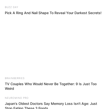
BUZZ DAY
Pick A Ring And Nail Shape To Reveal Your Darkest Secrets!
Gelnhausen - Rathaus
Gelnhausen
Veranstaltungen
Hotels
BRAINBERRIES
TV Couples Who Would Never Be Together: 9 Is Just Too
Weird
NEUROMIND PRO
Japan's Oldest Doctors Say Memory Loss Isn't Age: Just
«
zurück
Gelnhausen
weiter
»
Stop Eating These 3 Foods