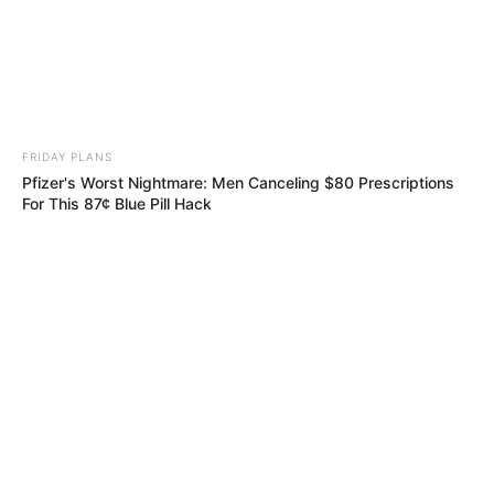
Fremdenverkehrsamt und Tourist Information
Veranstaltung für Gelnhausen eintragen
Weitere Informationen über Gelnhausen im
Internet:
FRIDAY PLANS
Pfizer's Worst Nightmare: Men Canceling $80 Prescriptions
Hotels in Gelnhausen
For This 87¢ Blue Pill Hack
www.gelnhausen.de
de.wikipedia.org/
wiki/Gelnhausen
Kauf- und Lesetipps:
Reiseführer Gelnhausen
Hotel Gelnhausen
hier
buchen
Bilderfreigabe: Die Bilder dieser Seite dürfen unter