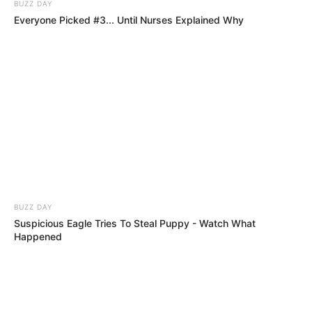
BUZZ DAY
bestimmten Bedingungen für private und kommerzielle
Everyone Picked #3... Until Nurses Explained Why
Zwecke kostenlos benutzt werden. Weiteres siehe
Bilderfreigabe
.
Das Wissen, das die Bauern schon seit Jahrtausenden
bei der Tier- und Pflanzenzucht anwenden, hatte
Charles Darwin 1858 der universitären Welt gelehrt. Die
mussten die Abstammungslehre ja endlich auch mal
lernen.
weitere Kalauer
BUZZ DAY
Suspicious Eagle Tries To Steal Puppy - Watch What
Happened
Quermania folgen:
Impressum & Kontakt
Smartphone Startseite