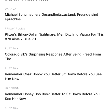
Bis auf das Jahr 1331 geht das am Obermarkt stehende
DARADA
Rathaus zurück, das ursprünglich als Kaufhaus erbaut
Michael Schumachers Gesundheitszustand: Freunde sind
sprachlos
wurde. Sein heutiges Aussehen erhielt das Bauwerk im
18. Jahrhundert, als es nach einem Brand umgebaut
FRIDAY PLANS
wurde. Das Rathaus besitzt deshalb sowohl gotische als
Pfizer's Billion-Dollar Nightmare: Men Ditching Viagra For This
auch barocke Elemente.
87¢ Aisle 7 Blue Pill
Ein weiteres auffälliges Bauwerk am Obermarkt ist die
BUZZ DAY
ursprünglich aus dem 13. Jahrhundert stammende und zu
Colorado Elk's Surprising Response After Being Freed From
Tire
Beginn des 20. Jahrhunderts wieder aufgebaute
Peterskirche.
BUZZ DAY
Remember Chaz Bono? You Better Sit Down Before You See
Him Now
Bilder von Sehenswürdigkeiten mit touristischen
Informationen über Gelnhausen:
HABERION
Remember Honey Boo Boo? Better To Sit Down Before You
See Her Now
BUZZ DAY