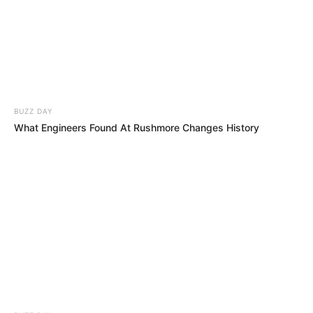
Suchen:
BUZZ DAY
What Engineers Found At Rushmore Changes History
Auf einigen Seiten dieses Projektes sind Affiliate-
Angebote integriert. Wenn etwas darüber gebucht oder
gekauft wird, ist das eine Unterstützung, ohne dass sich
dadurch der Preis ändert.