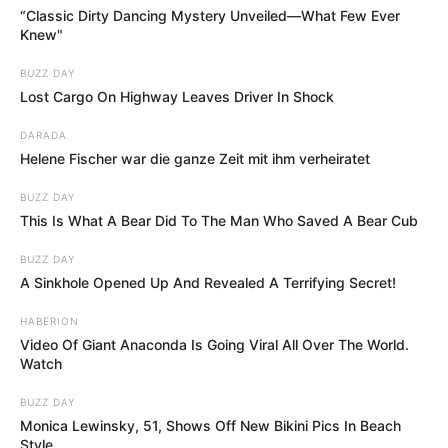
“Classic Dirty Dancing Mystery Unveiled—What Few Ever
Knew"
BUZZ DAY
Lost Cargo On Highway Leaves Driver In Shock
DARADA
Helene Fischer war die ganze Zeit mit ihm verheiratet
BUZZ DAY
This Is What A Bear Did To The Man Who Saved A Bear Cub
BUZZ DAY
A Sinkhole Opened Up And Revealed A Terrifying Secret!
HABERION
Video Of Giant Anaconda Is Going Viral All Over The World.
Ausflugsziele, Sehenswürdigkeiten, Freizeitziele
Watch
und Museen in und im Umkreis der
Barbarossastadt Gelnhausen:
BUZZ DAY
Monica Lewinsky, 51, Shows Off New Bikini Pics In Beach
Umkreissuche Tourismus Gelnhausen
Style