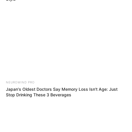
Museen in und um Gelnhausen
Kinderausflugsziele für Gelnhausen
Kindergeburtstag feiern
Schlösser und Burgen in und um Gelnhausen
Tagesausflugsziele für Gelnhausen
Bademöglichkeiten
Wandern
Ausflug mit der Bahn
NEUROMIND PRO
Kinoprogramm
Japan's Oldest Doctors Say Memory Loss Isn't Age: Just
Angebote für Behinderte
Stop Drinking These 3 Beverages
Aussichtstürme
Kletterparks
Tier- und Zooparks