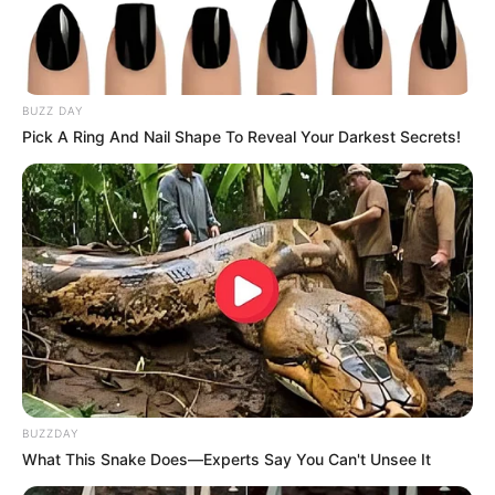
Spielzeugmuseen
,
Freizeitparks
,
Kletterparks
,
Sportangebote und Indoor-Spielparks.
Veranstaltungen zum Kindertag 2026 können übrigens
BUZZ DAY
auch im
Veranstaltungskalender
eingetragen werden.
Pick A Ring And Nail Shape To Reveal Your Darkest Secrets!
Außerdem stellen wir einige
Spiele für die
Geburtstagsfeier
vor. Und zum Schmunzeln gibt es hier
noch unseren
Kindermund
.
Über unsere
Adresssuche
sind zudem Schulen und
Kindergärten in Gelnhausen zu finden. Und zu guter Letzt
gibt es hier noch die Möglichkeit für Kinder Artikel bei
Amazon zu bestellen:
Geschenke zum Kindergeburtstag
und
Geschenke zum Kindertag
.
Noch etwas zum Thema Klassenfahrt und
BUZZDAY
Schulausflug:
What This Snake Does—Experts Say You Can't Unsee It