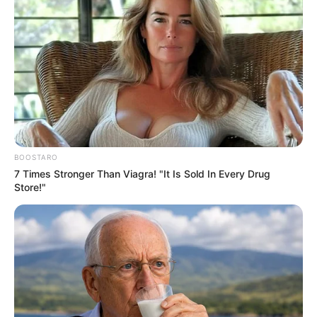
Material was zum Klettern notwendig ist gestellt und
ist im Eintrittspreis inklusive. Der Kletterwald ist TÜV
geprüft und erfüllt strenge Qualitäts- und
Sicherheitsstandards. Informationen unter
www.klett
erwald-hoherodskopf.de
. Eingetragen von
Kletterwald Hoherodskopf.
Vogelpark Schotten - In dem sehr schön angelegten
Park findet man außer einer großen Anzahl
verschiedener heimischer sowie exotischer
BOOSTARO
Vogelarten auch "große" Tiere, wie Lamas und
7 Times Stronger Than Viagra! "It Is Sold In Every Drug
Store!"
Kängurus. Ebenso sind hier die lustigen
Erdmännchen, Affen, Polarfüchse u.v.m. zu Hause.
Außerdem gibt es für die Kleinen ein großes
Spielgelände mit einem Naturpfad für die Sinne.
Informationen unter
www.vogelpark-schotten.de
.
Eingetragen von silke.
Modellbahnparadies in Mühlheim am Main - Eine