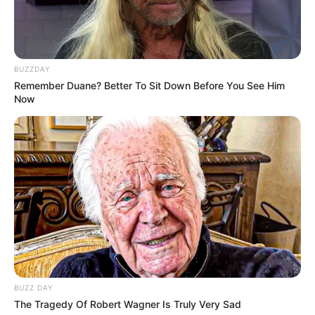
Wäre es nicht besser, wenn sich die Präsidenten und
Generäle mit Knüppeln gegenseitig erschlagen würden,
statt mit ihren Herdenarmeen so viele andere Menschen
BUZZDAY
zu ermorden?
Remember Duane? Better To Sit Down Before You See Him
Now
weitere Kalauer
Quermania folgen:
Impressum & Kontakt
Smartphone Startseite
Suchen:
BUZZ DAY
The Tragedy Of Robert Wagner Is Truly Very Sad