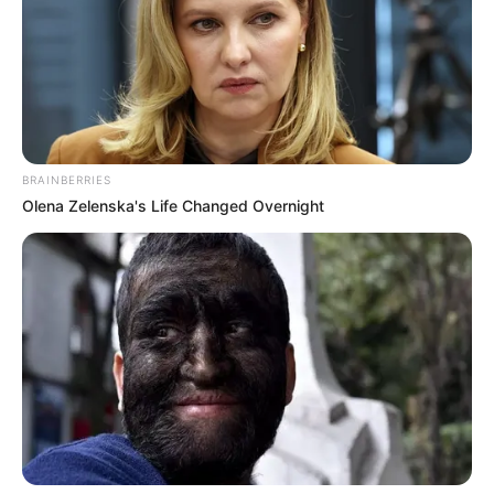
Spessart-Therme in Bad Soden-Salmünster - In
warmer Salzsole können sich die Gäste dieses
Bades erholen und entspannen. Mit der Todes-
Meer-Salzgrotte und dem ganzjährig betriebenen
Wellenbad im Freien besitzt die Spessart-Therme
zudem zwei besonders ungewöhnliche Attraktionen.
Informationen unter
www.spessart-therme.de
.
BRAINBERRIES
Olena Zelenska's Life Changed Overnight
Spessart Wildpark Bad Orb - Im Orbtal mit seinen
schönen Spazierwegen können Wisente und
verschiedene Rotwildtierarten beobachtet werden.
Außerdem gibt es einen Haustierstreichelzoo mit
Ziegen und Eseln. Informationen unter
www.spessar
t-wildpark.de
.
Toskana Therme Bad Orb - Mehrere auch für Kinder
geeignete Badebecken, Whirlpools, Sonnenbänke,
ein Strömungskanal und eine Saunalandschaft
sowie viele verschiedenartige Wellnessangebote