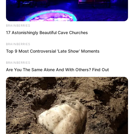
sich eine Sommerrodelbahn, auf der die kleinen und
großen Gäste ins Tal rauschen können. Unmittelbar
neben der Sommerrodelbahn befindet sich ein
Kletterwald. Im Winter ist der Hoherodskopf
BRAINBERRIES
hingegen ein beliebtes Wintersportgebiet, in dem
17 Astonishingly Beautiful Cave Churches
den Skifahrern drei Skilifte zur Verfügung stehen.
BRAINBERRIES
Informationen unter
www.sommerrodelbahn-hohero
Top 9 Most Controversial 'Late Show' Moments
dskopf.de
.
BRAINBERRIES
Baumkronenpfad Hoherodskopf - Ebenfalls am
Are You The Same Alone And With Others? Find Out
Hoherodskopf kann auch ein 500 Meter langer
Baumkronenpfad begangen werden, der als
schwebende Konstruktion nur mit den Bäumen
verbunden ist. Informationen unter
www.baumkrone
npfad.de
.
Wie Tarzan von Baum zu Baum klettern - Auf dem
größten zusammenhängenden Basaltmassiv und
dem größten Vulkan Europas, der vor 20 Millionen