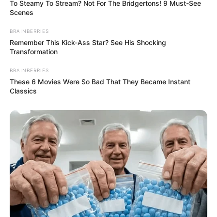
To Steamy To Stream? Not For The Bridgertons! 9 Must-See
Scenes
Ausflugsziele, Sehenswürdigkeiten,
Freizeitangebote und Museen in und im Umkreis
BRAINBERRIES
von Rüdesheim am Rhein:
Remember This Kick-Ass Star? See His Shocking
Transformation
Umkreissuche Tourismus Rüdesheim
BRAINBERRIES
Museen in und um Rüdesheim
These 6 Movies Were So Bad That They Became Instant
Classics
Kinderausflugsziele für Rüdesheim
Kindergeburtstag feiern
Schlösser und Burgen in und um Rüdesheim
Tagesausflugsziele für Rüdesheim
Bademöglichkeiten
Wandern
Kinoprogramm
Angebote für Behinderte