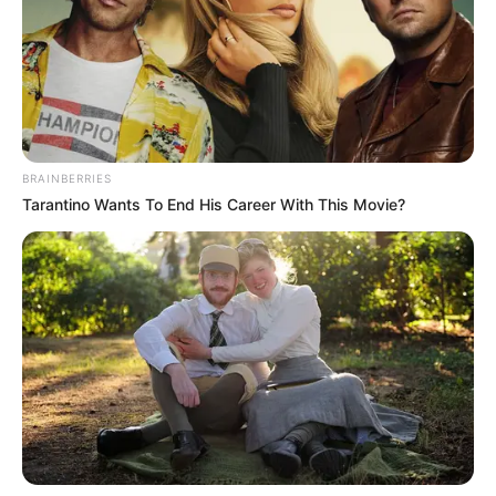
Beginn: 21.08.2026 17:00 Uhr
Ende: 25.08.2026 03:00 Uhr
Eintrittspreis: frei
Weitere Informationen:
www.quermania.de/rheinlan
d-...
BRAINBERRIES
POWER STATE live im Kulturpalast Wiesbaden
Tarantino Wants To End His Career With This Movie?
POWER STATE aus Frankfurt am Main liefern
modernen, rifforientierten Hardrock mit viel Druck
und Energie. Seit ihrer Gründung 2022
veröffentlichte die Band mehrere Singles sowie ihr
selbstbetiteltes Debütalbum. Damit machte das
Power-Trio auch über das Rhein-Main-Gebiet
hinaus auf sich...
mehr
Stadt/Ort: Wiesbaden
Beginn: 29.08.2026 19:30 Uhr