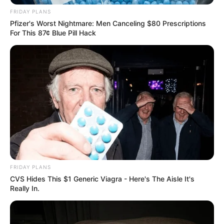
Aussichtstürme
FRIDAY PLANS
Kletterparks
Pfizer's Worst Nightmare: Men Canceling $80 Prescriptions
For This 87¢ Blue Pill Hack
Tier- und Zooparks
Ausflug mit der Bahn
Fremdenverkehrsamt und Tourist Information
Hier kann auch eine
Veranstaltung für Rüdesheim
eingetragen
werden, ebenso für alle weiteren Städte und
Gemeinden.
Weitere Informationen über Rüdesheim am Rhein
im Internet:
FRIDAY PLANS
CVS Hides This $1 Generic Viagra - Here's The Aisle It's
Hotels in Rüdesheim
Really In.
www.ruedesheim.de
de.wikipedia.org/
wiki/
Rüdesheim am Rhein