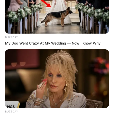
BUZZDAY
My Dog Went Crazy At My Wedding — Now I Know Why
BUZZDAY