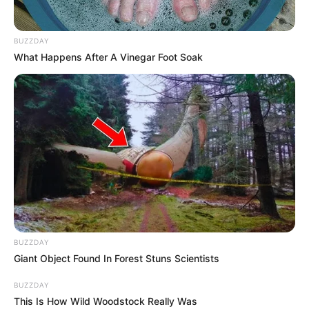
Zwecke kostenlos benutzt werden. Weiteres siehe
Bilderfreigabe
.
BUZZDAY
What Happens After A Vinegar Foot Soak
Das Wissen, das die Bauern schon seit Jahrtausenden
bei der Tier- und Pflanzenzucht anwenden, hatte
Charles Darwin 1858 der universitären Welt gelehrt. Die
mussten die Abstammungslehre ja endlich auch mal
lernen.
weitere Kalauer
Quermania folgen:
Impressum & Kontakt
BUZZDAY
Smartphone Startseite
Giant Object Found In Forest Stuns Scientists
BUZZDAY
This Is How Wild Woodstock Really Was