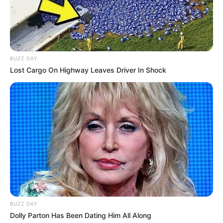
BUZZ DAY
Lost Cargo On Highway Leaves Driver In Shock
BUZZ DAY
Dolly Parton Has Been Dating Him All Along