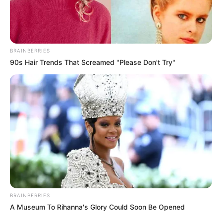
BRAINBERRIES
90s Hair Trends That Screamed "Please Don't Try"
Boosenburg und die am Ufer des Rheins verlaufende
Rheinstraße -
weiter
»
Bald ist Hohes Friedensfest (in Augsburg ein Feiertag):
Sonnabend, den 08.08.2026
Klein aber fein, so zeigt sich die unterhalb der Hänge des
BRAINBERRIES
Taunus
liegende, in der ganzen Welt berühmte
A Museum To Rihanna's Glory Could Soon Be Opened
Touristenstadt. Fein ist schon die am Rhein verlaufende