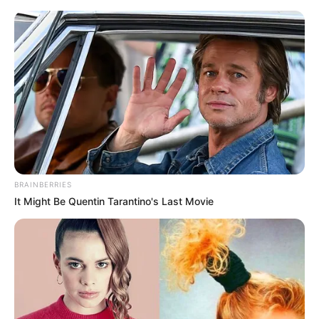
Sehenswürdigkeiten in Rüdesheim am Rhein
Rüdesheim
Veranstaltungen
Hotels
BRAINBERRIES
It Might Be Quentin Tarantino's Last Movie