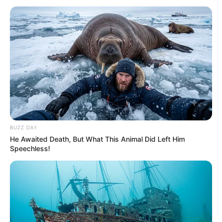
Suchen:
Auf einigen Seiten dieses Projektes sind Affiliate-
Angebote integriert. Wenn etwas darüber gebucht oder
BUZZ DAY
gekauft wird, ist das eine Unterstützung, ohne dass sich
He Awaited Death, But What This Animal Did Left Him
dadurch der Preis ändert.
Speechless!