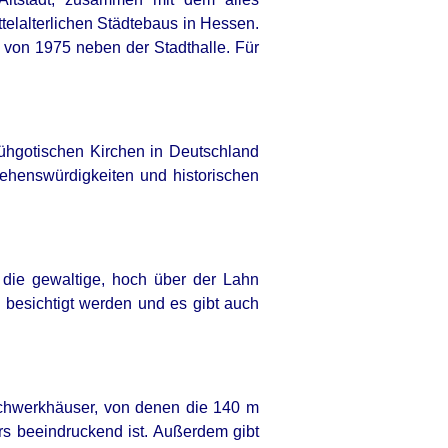
ttelalterlichen Städtebaus in Hessen.
 von 1975 neben der Stadthalle. Für
ühgotischen Kirchen in Deutschland
Sehenswürdigkeiten und historischen
dmits What We All Suspected
 die gewaltige, hoch über der Lahn
besichtigt werden und es gibt auch
Fachwerkhäuser, von denen die 140 m
 beeindruckend ist. Außerdem gibt