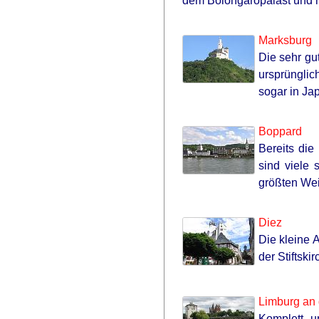
dem Bolongaropalast und 
Marksburg
Die sehr gut
ursprünglic
sogar in Ja
Boppard
RURAL HEARTS
Bereits di
Single In Columbus? So Are Plenty
sind viele
Farmers Nearby
größten We
Diez
Die kleine A
der Stiftsk
Limburg an
Komplett u