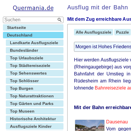
Ausflug mit der Bahn
Mit dem Zug erreichbare Au
Startseite
Alle Ausflugsziele
Puzzle
Deutschland
Landkarte Ausflugsziele
Morgen ist Hohes Friedens
Bundesländer
Top Urlaubsziele
Hier werden Ausflugsziele
Top Städtereiseziele
(Rheingaugebirge) aus vorge
Top Sehenswertes
Bahnfahrt der Umstieg in
Top Schlösser
Rüdesheim am Rhein liege
lohnende
Bahnreiseziele 
Top Burgen
Top Naturattraktionen
Top Gärten und Parks
Mit der Bahn erreichba
Top Museen
Historische Architektur
Dausenau
Ausflugsziele Kinder
Vom gegenü