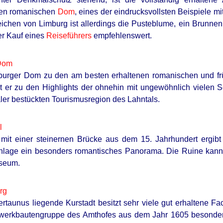
en romanischen
Dom
, eines der eindrucksvollsten Beispiele mi
chen von Limburg ist allerdings die Pusteblume, ein Brunnen
der Kauf eines
Reiseführers
empfehlenswert.
Dom
burger Dom zu den am besten erhaltenen romanischen und fr
lt er zu den Highlights der ohnehin mit ungewöhnlich vielen 
HABERION
He Said He'd Be Up At
Nicole Kidman Finally A
r bestückten Tourismusregion des Lahntals.
l
it einer steinernen Brücke aus dem 15. Jahrhundert ergibt
nlage ein besonders romantisches Panorama. Die Ruine kann 
seum.
rg
ertaunus liegende Kurstadt besitzt sehr viele gut erhaltene 
werkbautengruppe des Amthofes aus dem Jahr 1605 besonders