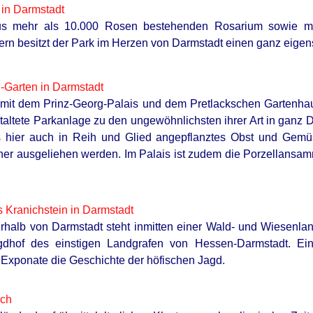
in Darmstadt
See Her Now
s mehr als 10.000 Rosen bestehenden Rosarium sowie meh
rn besitzt der Park im Herzen von Darmstadt einen ganz eigen
-Garten in Darmstadt
t dem Prinz-Georg-Palais und dem Pretlackschen Gartenhaus
altete Parkanlage zu den ungewöhnlichsten ihrer Art in ganz D
s hier auch in Reih und Glied angepflanztes Obst und Ge
er ausgeliehen werden. Im Palais ist zudem die Porzellansam
HABERION
BUZZ 
He Helped A Dying Polar Bear—The
Mal
 Kranichstein in Darmstadt
Ending Is Unbelievable!
Sig
halb von Darmstadt steht inmitten einer Wald- und Wiesenlan
gdhof des einstigen Landgrafen von Hessen-Darmstadt. 
r Exponate die Geschichte der höfischen Jagd.
sch