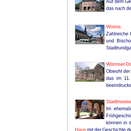
Auf dem Gel
das nach de
Worms
Zahlreiche 
und Bischo
Stadtrundga
Wormser D
Obwohl der 
das im 11.
beeindruck
Stadtmuse
Im ehemali
Frühgeschi
können in d
Haus
mit der Geschichte d