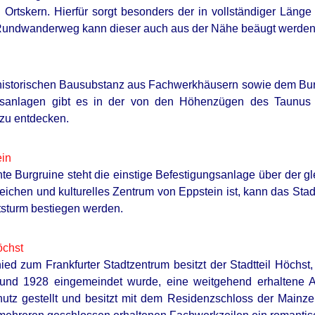
n Ortskern. Hierfür sorgt besonders der in vollständiger Länge 
Rundwanderweg kann dieser auch aus der Nähe beäugt werden
historischen Bausubstanz aus Fachwerkhäusern sowie dem Bur
sanlagen gibt es in der von den Höhenzügen des Taunus 
 zu entdecken.
ein
te Burgruine steht die einstige Befestigungsanlage über der gl
ichen und kulturelles Zentrum von Eppstein ist, kann das Sta
tsturm bestiegen werden.
öchst
ied zum Frankfurter Stadtzentrum besitzt der Stadtteil Höchst, 
BRAINBERRIES
und 1928 eingemeindet wurde, eine weitgehend erhaltene Alt
is 87¢ Blue Pill
Will You Survive? 10 Th
tz gestellt und besitzt mit dem Residenzschloss der Mainzer