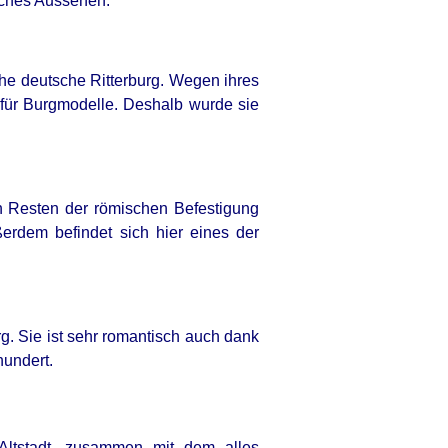
sches Aussehen.
ische deutsche Ritterburg. Wegen ihres
 für Burgmodelle. Deshalb wurde sie
OMIND PRO
n Resten der römischen Befestigung
an's Greatest Doctors Say Memory
erdem befindet sich hier eines der
 Isn't Age: Just Stop Drinking
se 3 Beverages
urg. Sie ist sehr romantisch auch dank
hundert.
 Altstadt, zusammen mit dem alles