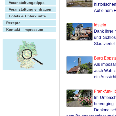
Veranstaltungstipps
historische
Before You Go
Veranstaltung eintragen
Auf einem 
Hotels & Unterkünfte
Rezepte
Idstein
Kontakt - Impressum
Dank ihrer 
und Schlos
Stadtviertel
Burg Eppst
Als imposan
auch Wahrze
ein Aussich
Frankfurt-H
Im Untersch
FRIDAY PLANS
hervorging 
Men Are Ditching $80 Viagra For Th
Denkmalschu