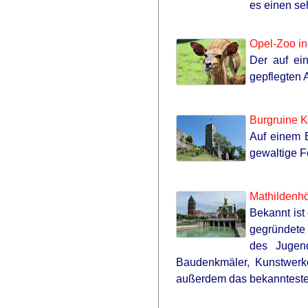
es einen se
RADAR MEDIA
David Muir's New Partner, Whom Yo
Opel-Zoo in
Easily Recognize
Der auf ei
gepflegten 
Burgruine K
Auf einem B
gewaltige F
Mathildenhö
Bekannt ist
gegründete 
des Jugen
Baudenkmäler, Kunstwerke
außerdem das bekannteste
GLYCOGEN SUPPORT
Eat This Daily To Keep Sugar Belo