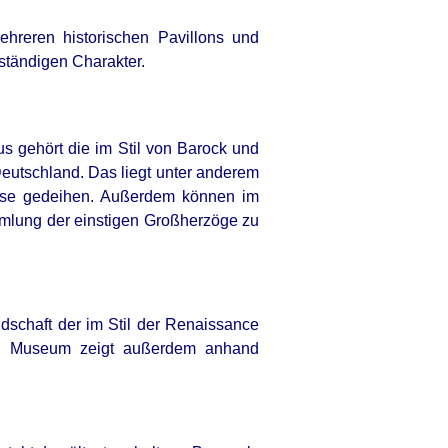
reren historischen Pavillons und
ständigen Charakter.
 gehört die im Stil von Barock und
eutschland. Das liegt unter anderem
müse gedeihen. Außerdem können im
mlung der einstigen Großherzöge zu
DAY
ia Obama's Transformation Is A
ht To See
dschaft der im Stil der Renaissance
Ein Museum zeigt außerdem anhand