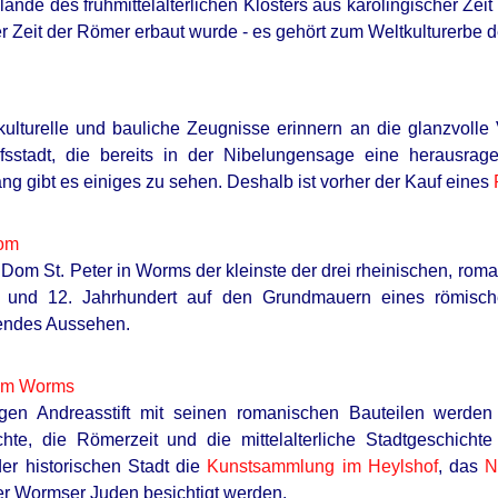
ände des frühmittelalterlichen Klosters aus karolingischer Zeit
r Zeit der Römer erbaut wurde - es gehört zum Weltkulturerb
kulturelle und bauliche Zeugnisse erinnern an die glanzvolle 
fsstadt, die bereits in der Nibelungensage eine herausr
ng gibt es einiges zu sehen. Deshalb ist vorher der Kauf eines
om
Dom St. Peter in Worms der kleinste der drei rheinischen, roma
 und 12. Jahrhundert auf den Grundmauern eines römisch
endes Aussehen.
um Worms
gen Andreasstift mit seinen romanischen Bauteilen werden 
chte, die Römerzeit und die mittelalterliche Stadtgeschich
er historischen Stadt die
Kunstsammlung im Heylshof
, das
N
er Wormser Juden besichtigt werden.