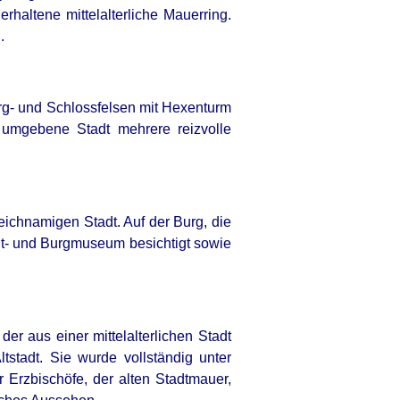
erhaltene mittelalterliche Mauerring.
.
g- und Schlossfelsen mit Hexenturm
umgebene Stadt mehrere reizvolle
eichnamigen Stadt. Auf der Burg, die
dt- und Burgmuseum besichtigt sowie
der aus einer mittelalterlichen Stadt
stadt. Sie wurde vollständig unter
ings To Keep In Your Emergency Kit
 Erzbischöfe, der alten Stadtmauer,