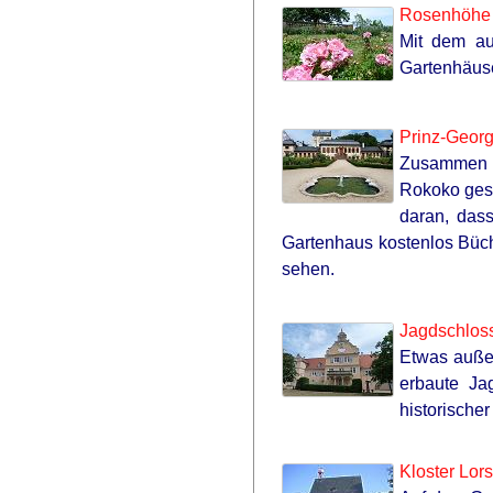
Rosenhöhe 
Mit dem au
Gartenhäuse
Prinz-Georg
Zusammen mi
Rokoko gest
daran, das
Gartenhaus kostenlos Büch
sehen.
HABERION
William And Kate Let Their Guard
Jagdschloss
Down, But The Cameras Were On
Etwas außer
erbaute Ja
historische
Kloster Lor