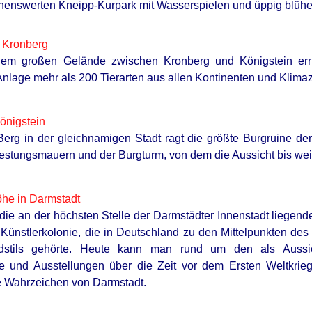
henswerten Kneipp-Kurpark mit Wasserspielen und üppig blüh
VIRIFLOW
HABE
u'll
Banned In 3 Countries – But Men
Rar
 Kronberg
Swear By It!
Del
nem großen Gelände zwischen Kronberg und Königstein erric
Anlage mehr als 200 Tierarten aus allen Kontinenten und Klima
önigstein
erg in der gleichnamigen Stadt ragt die größte Burgruine de
estungsmauern und der Burgturm, von dem die Aussicht bis weit
he in Darmstadt
 die an der höchsten Stelle der Darmstädter Innenstadt liegen
Künstlerkolonie, die in Deutschland zu den Mittelpunkten des 
dstils gehörte. Heute kann man rund um den als Aussic
 und Ausstellungen über die Zeit vor dem Ersten Weltkrieg
 Wahrzeichen von Darmstadt.
BUZZ DAY
w 100
Remember Tiger's Ex-Wi