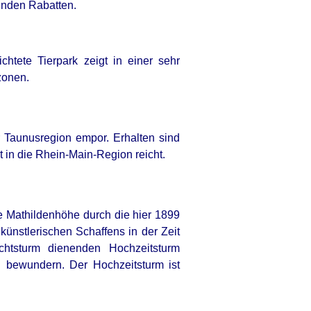
enden Rabatten.
RION
e Elephant Birth—Then Nature
ivered A Second Shock
htete Tierpark zeigt in einer sehr
zonen.
r Taunusregion empor. Erhalten sind
 in die Rhein-Main-Region reicht.
de Mathildenhöhe durch die hier 1899
künstlerischen Schaffens in der Zeit
htsturm dienenden Hochzeitsturm
 bewundern. Der Hochzeitsturm ist
fe? Try Not To Smile When You