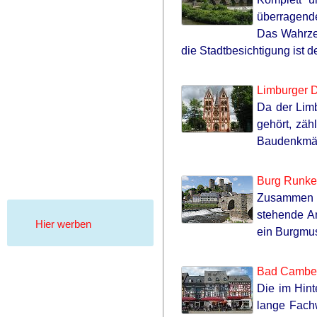
überragend
Das Wahrzei
die Stadtbesichtigung ist 
Limburger 
Da der Lim
gehört, zäh
RURAL HEARTS
She Asked About Saturday Night. 
Baudenkmäle
Four.
Burg Runke
Zusammen m
stehende A
Hier werben
ein Burgmu
Bad Cambe
Die im Hint
lange Fach