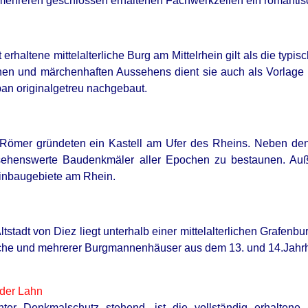
mehreren geschlossen erhaltenen Fachwerkzeilen ein romanti
 erhaltene mittelalterliche Burg am Mittelrhein gilt als die typ
hen und märchenhaften Aussehens dient sie auch als Vorlage
pan originalgetreu nachgebaut.
GLYCOGEN SUPPORT
NEUR
e Römer gründeten ein Kastell am Ufer des Rheins. Neben de
 Of
Columbus Adults Are Quietly Fixing
Jap
 sehenswerte Baudenkmäler aller Epochen zu bestaunen. Auß
Blood Sugar Crashes With This
Loss
inbaugebiete am Rhein.
Compound (Try Tonight!)
The
ltstadt von Diez liegt unterhalb einer mittelalterlichen Grafenb
irche und mehrerer Burgmannenhäuser aus dem 13. und 14.Jahr
 der Lahn
nter Denkmalschutz stehend, ist die vollständig erhaltene