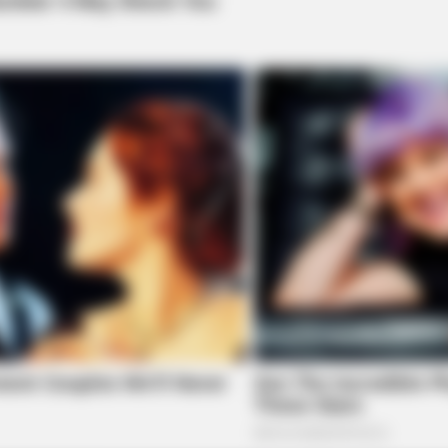
BRAINBERRIES
tely Preventable — Find
17 Astonishingly Beauti
BRAINBERRIES
Like
She Took Her Love For Horses To A
Whole New Level