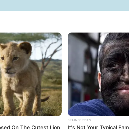
rojektes sind Affiliate-Angebote integriert. Wenn etwas darüber
ss sich dadurch der Preis ändert.
BRAINBERRIES
ased On The Cutest Lion
It's Not Your Typical Fa