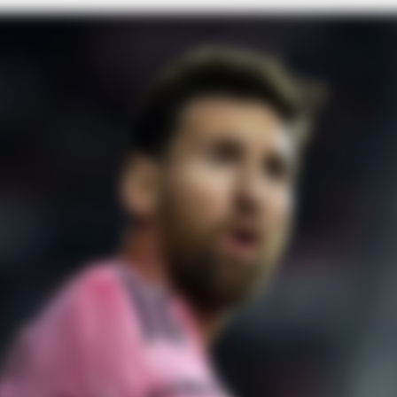
BRAIN
Tro
Not
 They Became Instant