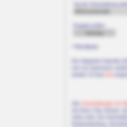
Typ der Veranstaltung wäh
Eingabe prüfen:
* Pflichtfelder
Der integrierte Kalender (D
und von Quermania weitere
werden. Er kann
hier
einges
Alle
Veranstaltungen für 
wie Rock, Pop, Klassik, Ja
vieles mehr. Die Veranstal
Neubrandenburg, Neustreli