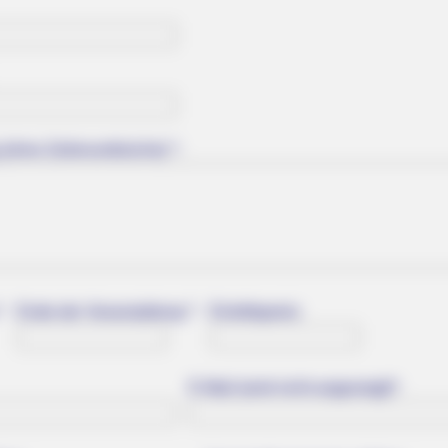
 (ohne Zeilenumbrüche) *:
:
Ende der Veranstaltung *:
Eintrittspreis:
E-Mail (wird nicht angezeigt)*: