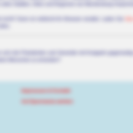
 in allen Städten, Orten und Regionen von Mecklenburg-Vorpom
 nicht? Dann ist vielleicht Ihr Browser veraltet. Laden Sie
hie
alles.
 sich die Präsidenten und Generäle mit Knüppeln gegenseitig 
dere Menschen zu ermorden?
Impressum & Kontakt
Auf Quermania werben