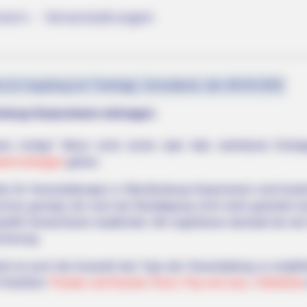
ern - Veranstaltungen
st (in Augsburg ein Feiertag): Sonnabend, den 08.08.2026
enburg-Vorpommern eintragen:
rn richtig? Wenn nicht sicher oder falls mehrfache Einträg
eit eintragen
gehen.
eite für Veranstaltungen in Mecklenburg-Vorpommern sind kost
chau gezeigt, die nach der Bestätigung nicht mehr geändert w
blik Deutschland verpflichtet. Wir registrieren deshalb bei de
cherung.
it ist auch die Auswahl des Typs der Veranstaltung zu empfe
n Rubriken
Theater und Klassik
,
Rock, Pop und Jazz
,
Volksfeste