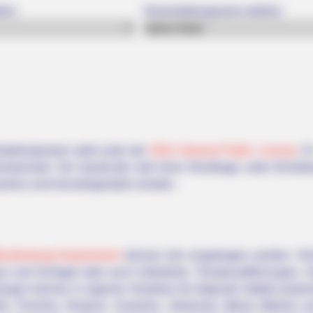
len:
Veranstaltungsserie wählen:
atetimepicker) steht unter der
GNU General Public License
. 
ntwickelt. Der Quellcode darf ohne Rückfrage unter Einhal
ehen und heruntergeladen werden.
Mecklenburg-Vorpommern
können hier eingetragen werden. Hie
zz und Schlager aber auch Volksfeste, Theateraufführungen, 
tungen können in eigenen Rubriken für folgende Städte kosten
tz, Parchim, Rostock, Schwerin, Stralsund, Waren (Müritz) 