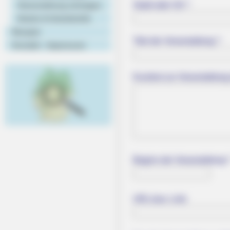
Stadt oder Ort *:
Veranstaltung eintragen
Hotels & Unterkünfte
Rezepte
Titel der Veranstaltung *:
Kontakt - Impressum
Kurztext zur Veranstaltung
Beginn der Veranstaltung *
URL bzw. Link: