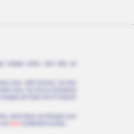
e erfolgen sollen, dann bitte auf
enlos (max. 1000 Zeichen). Vor dem
erden kann. Sie sind zur Einhaltung
r Eingabe der Daten Ihre IP-Adresse
hlen, damit diese zum Beispiel nach
und
Sport
veröffentlicht werden.