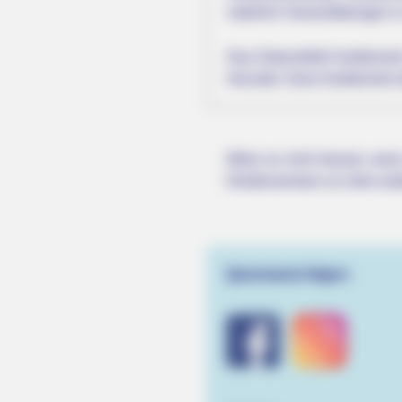
natürlich Veranstaltungen
Das Datumsfeld funktioniert
herunter. Dann funktioniert 
Wäre es nicht besser, wenn
Herdenarmeen so viele an
Quermania folgen: