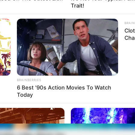
Trait!
BRAIN
Clo
Chal
BRAINBERRIES
6 Best '90s Action Movies To Watch
Today