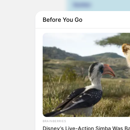
Suchen:
Before You Go
Auf einigen Seiten dieses P
eine Unterstützung, ohne da
BRAINBERRIES
Disney’s Live-Action Simba Was B