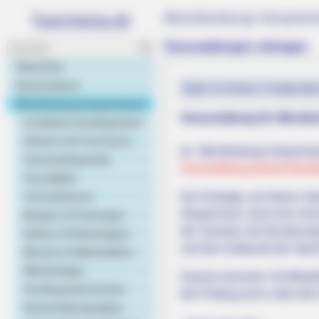
Mecklenburg-Vorpomm
Veranstaltungen eintragen
Startseite
Deutschland
Bald ist Hohes Friedensfe
Mecklenburg-Vorpommern
Veranstaltung für Meckl
Landkarte Ausflugsziele
Urlaub und Tourismus
Ist Mecklenburg-Vorpomme
Top Ausflugsziele
Veranstaltung deutschlandw
Top Städte
Top Schlösser
Die Einträge auf dieser S
Abspeichern wird eine Vors
Burgen & Festungen
der Gesetze der Bundesrepu
Gärten & Parkanlagen
und den Zeitpunkt der Spei
Museen & Werkstätten
Wandertipps
Zwecks besserer Sichtbarke
Ausflugsziele Kinder
der Prüfung auch unter de
Veranstaltungstipps