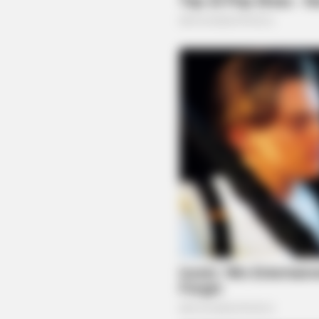
BRAINBERRIES
10 Epic Failures That Were Comple
Out
BRAINBERRIES
She Gave Up A Normal Life To Act 
A Horse