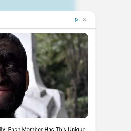
 gebucht oder gekauft wird, ist das
mily: Each Member Has This Unique