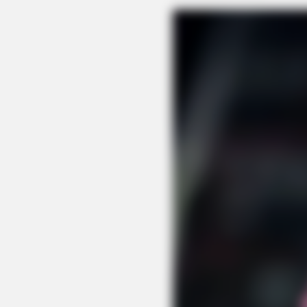
BRAINBERRIES
These 6 Movies Were So Bad That
Classics