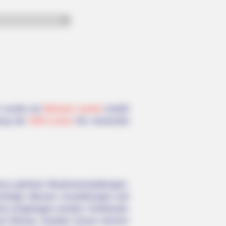
Er wurde von
Michael Loesler
erstellt
tung der
GNU-Lizenz
frei verwendet
rzu gehören Musikveranstaltungen,
Vorträge, Messen, Ausstellungen und
los eingetragen werden: Greifswald,
und Wismar. Darüber hinaus können