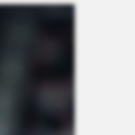
BERRIES
pes Hollywood Invented That Have
hing To Do With Reality