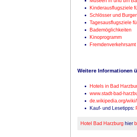
Museen in und um Ba
Kinderausflugsziele 
Schlösser und Burge
Tagesausflugsziele f
Bademöglichkeiten
Kinoprogramm
Fremdenverkehrsamt u
Weitere Informationen ü
Hotels in Bad Harzbu
www.stadt-bad-harzb
de.wikipedia.org/
wiki
Kauf- und Lesetipps:
Hotel Bad Harzburg
hier
b