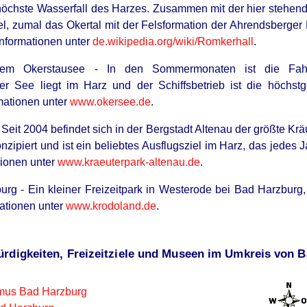
öchste Wasserfall des Harzes. Zusammen mit der hier stehenden
el, zumal das Okertal mit der Felsformation der Ahrendsberger
 Informationen unter
de.wikipedia.org/wiki/
Romkerhall
.
 dem Okerstausee - In den Sommermonaten ist die Fahr
 Der See liegt im Harz und der Schiffsbetrieb ist die höchst
mationen unter
www.okersee.de
.
 Seit 2004 befindet sich in der Bergstadt Altenau der größte Kr
nzipiert und ist ein beliebtes Ausflugsziel im Harz, das jedes
tionen unter
www.kraeuterpark-altenau.de
.
rg - Ein kleiner Freizeitpark in Westerode bei Bad Harzburg
mationen unter
www.krodoland.de
.
ürdigkeiten, Freizeitziele und Museen im Umkreis von 
mus Bad Harzburg