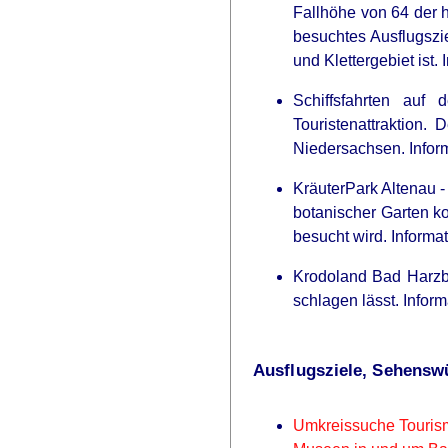
Fallhöhe von 64 der h
besuchtes Ausflugszi
und Klettergebiet ist.
Schiffsfahrten auf
Touristenattraktion.
Niedersachsen. Infor
KräuterPark Altenau -
botanischer Garten ko
besucht wird. Informa
Krodoland Bad Harzbu
schlagen lässt. Infor
Ausflugsziele, Sehensw
Umkreissuche Touris