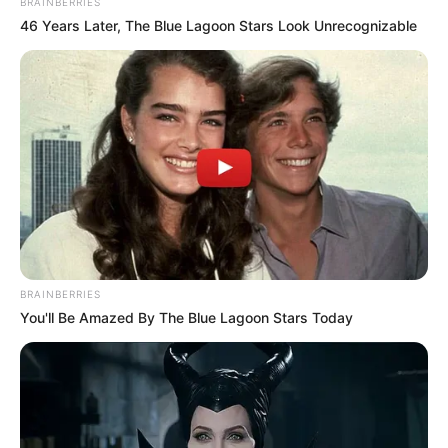
BRAINBERRIES
und in Google Earth. Die GPS-Daten lauten: Latitude
46 Years Later, The Blue Lagoon Stars Look Unrecognizable
(entspricht dem Breitengrad) = 51.7189 und Longitude
(entspricht dem Längengrad) = 8.7558.
Der Paderborner Dom als Markierung auf dem Stadtplan
bzw. der Landkarte von OpenStreetMap:
BRAINBERRIES
You'll Be Amazed By The Blue Lagoon Stars Today