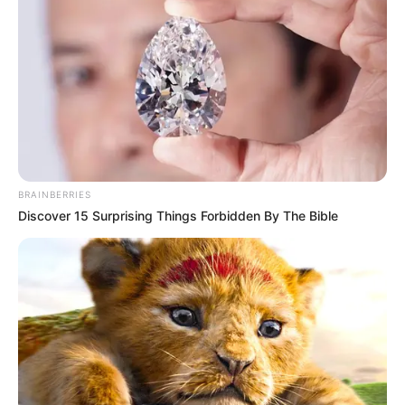
Tagesausflugsziele für Paderborn
Bademöglichkeiten
Wandern
Ausflug mit der Bahn
Kinoprogramm
Angebote für Behinderte
BRAINBERRIES
Aussichtstürme
Discover 15 Surprising Things Forbidden By The Bible
Kletterparks
Tier- und Zooparks
Fremdenverkehrsamt und Tourist Information
Veranstaltung für Paderborn eintragen
Weitere Informationen über Paderborn im Internet: