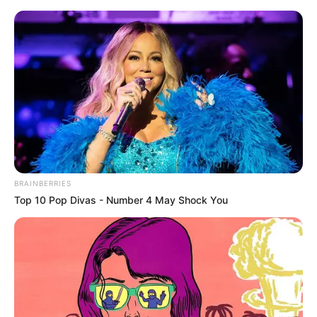
Paderborn - Dom
Paderborn
Veranstaltungen
Hotels
BRAINBERRIES
Top 10 Pop Divas - Number 4 May Shock You