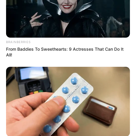
Lageplan als
größere Karte zeigen
.
Deutschlandweit Veranstaltung kostenlos
eintragen:
BRAINBERRIES
From Baddies To Sweethearts: 9 Actresses That Can Do It
All!
Bilderfreigabe: Die Bilder dieser Seite dürfen unter
bestimmten Bedingungen für private und kommerzielle
Zwecke kostenlos benutzt werden. Weiteres siehe
Bilderfreigabe
.
Das Wissen, das die Bauern schon seit Jahrtausenden