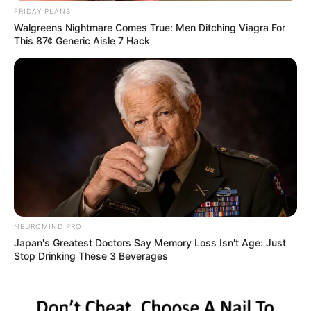
bei der Tier- und Pflanzenzucht anwenden, hatte
FRIDAY PLANS
Charles Darwin 1858 der universitären Welt gelehrt. Die
Walgreens Nightmare Comes True: Men Ditching Viagra For
mussten die Abstammungslehre ja endlich auch mal
This 87¢ Generic Aisle 7 Hack
lernen.
weitere Kalauer
Quermania folgen:
Impressum & Kontakt
Smartphone Startseite
NEUROMIND PRO
Suchen:
Japan's Greatest Doctors Say Memory Loss Isn't Age: Just
Stop Drinking These 3 Beverages