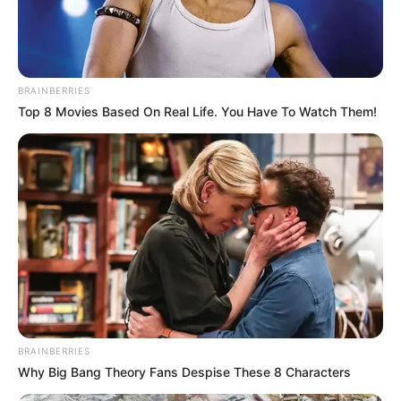
stammenden Kunstwerken ist das Dreihasenfenster
besonders berühmt. Es gilt sogar als ein weiteres
Wahrzeichen von Paderborn. Anfang des 16.
Jahrhunderts wurde es geschaffen und befindet sich
BRAINBERRIES
etwas versteckt, an der Nordseite im Innenhof des
Top 8 Movies Based On Real Life. You Have To Watch Them!
Domkreuzgangs.
Sehr interessant ist auch die Umgebung des Doms. Vor
dem Nordportal steht die rund eintausend Jahre alte
Bartholomäuskapelle
und gleich daneben die ebenso
alten Grundmauern der Kaiserpfalz und das
Kaiserpfalzmuseum.
Informationen zum Erzbischöflichen
Diözesanmuseum mit der Domschatzkammer:
BRAINBERRIES
www.dioezesanmuseum-paderborn.de
Why Big Bang Theory Fans Despise These 8 Characters
Dieses Ausflugsziel auf der Landkarte