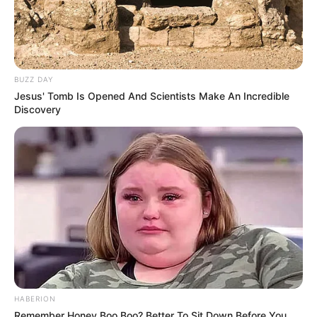
BUZZ DAY
Jesus' Tomb Is Opened And Scientists Make An Incredible
Discovery
HABERION
Remember Honey Boo Boo? Better To Sit Down Before You