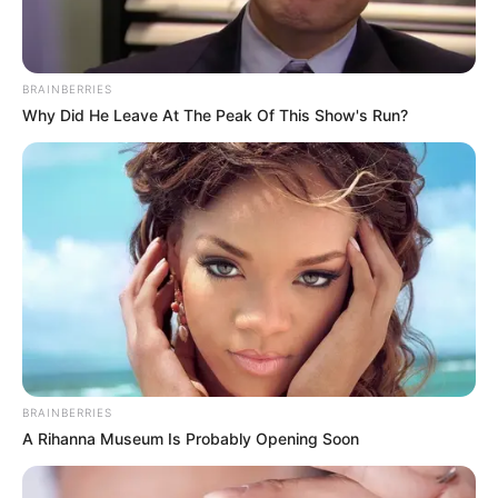
BRAINBERRIES
Why Did He Leave At The Peak Of This Show's Run?
Ausflugsziele, Sehenswürdigkeiten,
Freizeitangebote und Museen in und im Umkreis
von Paderborn:
Umkreissuche Tourismus Paderborn
Museen in und um Paderborn
Kinderausflugsziele für Paderborn
BRAINBERRIES
A Rihanna Museum Is Probably Opening Soon
Kindergeburtstag feiern
Schlösser und Burgen in und um Paderborn