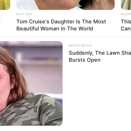
Impressum & Kontakt
BUZZ DAY
RADA
Auf Quermania werben
e
Tom Cruise's Daughter Is The Most
Thi
Beautiful Woman In The World
Can
RADAR MEDIA
Suddenly, The Lawn Sha
Bursts Open
rojektes sind Affiliate-Angebote integriert. Wenn etwas darüber
ss sich dadurch der Preis ändert.