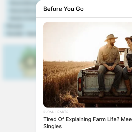
Im Unterschied zu andere
Veranstaltungstipps
Before You Go
Patrokli-Dom und der St. P
Veranstaltung eintragen
Rathauses. Diese zeigt, da
Hotels & Unterkünfte
vorbei war. Es gab aber auc
Rezepte
Kontakt - Impressum
Anklickbare Bilder mit 
RURAL HEARTS
Tired Of Explaining Farm Life? M
Singles