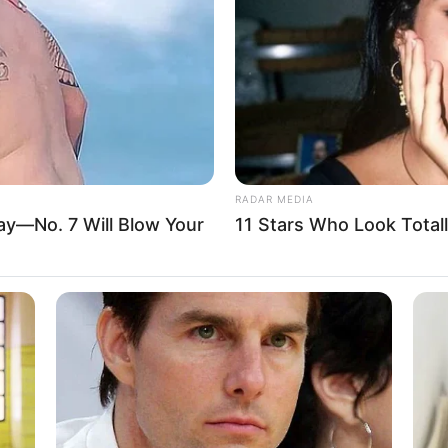
/Soest
RADAR MEDIA
ay—No. 7 Will Blow Your
11 Stars Who Look Totall
 dieser Seite dürfen unter bestimmten Bedingungen für privat
siehe
Bilderfreigabe
.
 schon seit Jahrtausenden bei der Tier- und Pflanzenzucht a
hrt. Die mussten die Abstammungslehre ja endlich auch mal ler