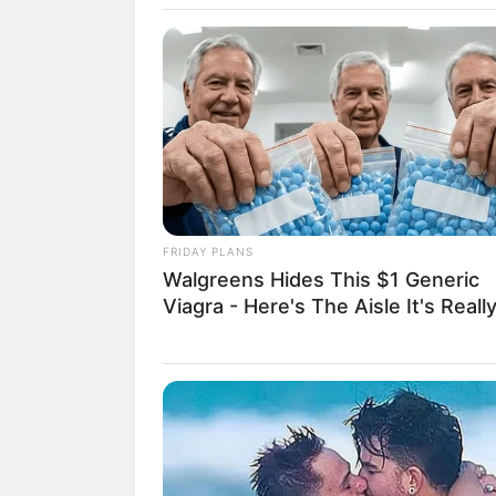
Ausflugsziele, Sehenswü
Gaststätten in und um
Umkreissuche Touris
Museen in und um So
Kinderausflugsziele f
Kindergeburtstag feie
Schlösser und Burgen
FRIDAY PLANS
Tagesausflugsziele fü
Walgreens Hides This $1 Generic
Bademöglichkeiten
Viagra - Here's The Aisle It's Really
Kinoprogramm
Angebote für Behinde
Fremdenverkehrsamt u
Silvesterlauf
Weitere Informationen ü