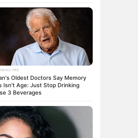
s von Soest:
OMIND PRO
an's Oldest Doctors Say Memory
 Isn't Age: Just Stop Drinking
se 3 Beverages