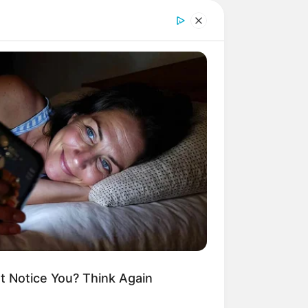
dern am städtebaulich von dem St.
st auch die barocke Architektur des
 die Blütezeit der Stadt schon lange
 19. Jahrhundert abgerissen.
er Soest:
t Notice You? Think Again