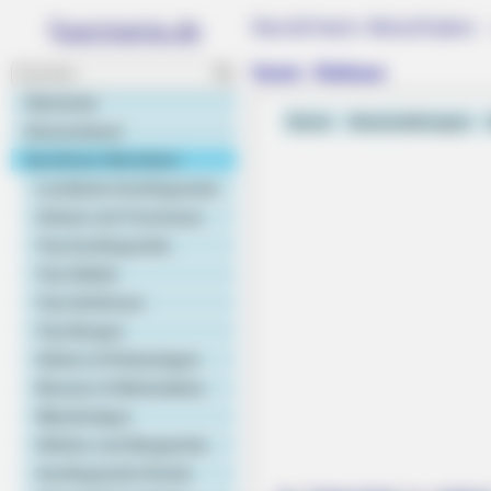
Nordrhein-Westfalen -
Soest - Rathaus
Startseite
Soest
Veranstaltungen
Deutschland
Nordrhein-Westfalen
Landkarte Ausflugsziele
Urlaub und Tourismus
Top Ausflugsziele
Top Städte
Top Schlösser
Top Burgen
BRAINBERRIES
Gärten & Parkanlagen
How They Made Little Simba Look So
Museen & Werkstätten
King'
Wandertipps
Höhlen und Bergwerke
Ausflugsziele Kinder