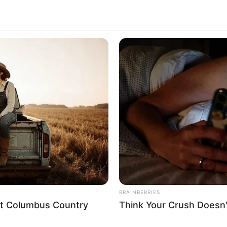
n Städten steht das Rathaus von Soest nicht am
Markt
, son
etri-Kirche bestimmten Petrikirchhof. Ungewöhnlich für Soest i
ss es erst im 18. Jahrhundert erbaut wurde, in einer Zeit, als
h schon im Mittelalter ein Rathaus. Dieses wurde allerdings im
Sehenswürdigkeiten und touristischen Informationen üb
BRAINBERRIES
eet Columbus Country
Think Your Crush Doesn'