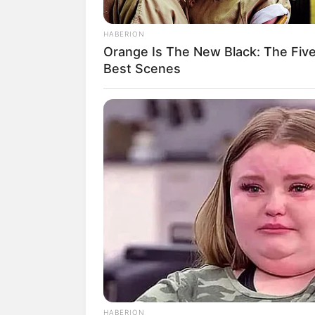
Quermania folgen:
HABERION
Orange Is The New Black: The Fiv
Best Scenes
Suchen:
Auf einigen Seiten dieses P
eine Unterstützung, ohne da
HABERION