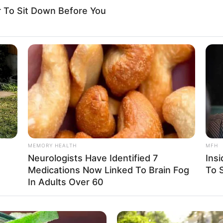
To Sit Down Before You
MEMORY HEALTH
MFH
Neurologists Have Identified 7
Ins
Medications Now Linked To Brain Fog
To S
In Adults Over 60