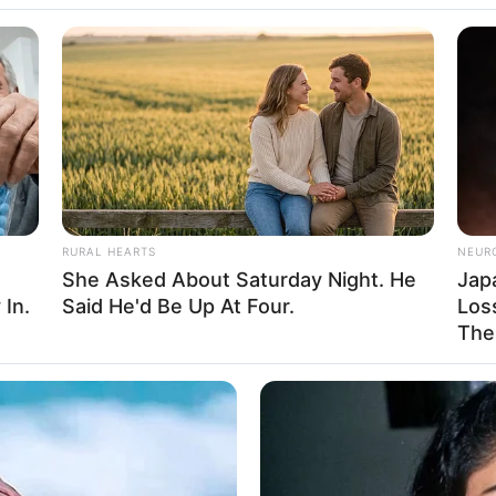
rdigkeiten, Freizeitziele und Museen in und im Umkrei
 Soest
mus Soest
est
ür Soest
rn
 in und um Soest
RURAL HEARTS
NEUR
r Soest
She Asked About Saturday Night. He
Jap
 In.
Said He'd Be Up At Four.
Loss
The
rte
nd Tourist Information
ber Soest im Internet: