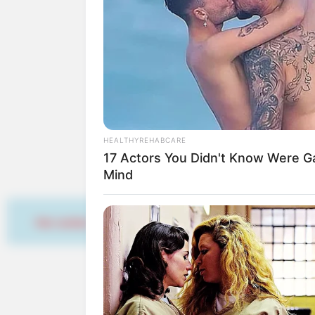
Hotels in Soest
www.soest.de
de.wikipedia.org/wiki
Hotel Soest
hier
buchen
HEALTHYREHABCARE
17 Actors You Didn't Know Were G
Bilderfreigabe: Die Bilder
Mind
benutzt werden. Weiteres 
Hier werben
Das Wissen, das die Bauern
der universitären Welt gele