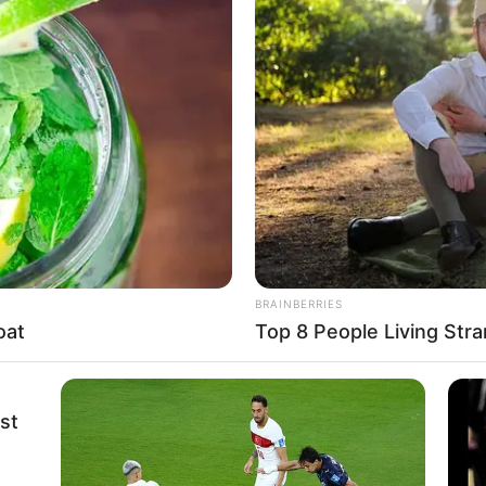
BRAINBERRIES
oat
Top 8 People Living Stra
st