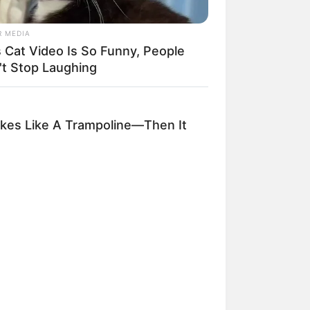
R MEDIA
s Cat Video Is So Funny, People
't Stop Laughing
kes Like A Trampoline—Then It
 gebucht oder gekauft wird, ist das