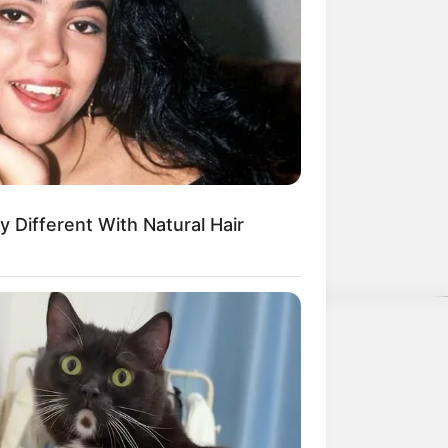
y Different With Natural Hair
e und kommerzielle Zwecke kostenlos
nwenden, hatte Charles Darwin 1858
nen.
weitere Kalauer