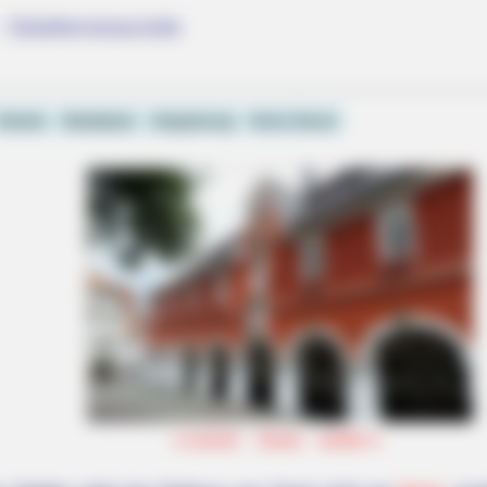
 Städtereiseziele
Hotels
Stadtplan
Umgebung
Kreis Soest
 Lifelike in 'The Lion
«
zurück
Soest
weiter
»